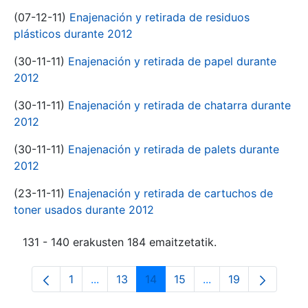
(07-12-11)
Enajenación y retirada de residuos
plásticos durante 2012
(30-11-11)
Enajenación y retirada de papel durante
2012
(30-11-11)
Enajenación y retirada de chatarra durante
2012
(30-11-11)
Enajenación y retirada de palets durante
2012
(23-11-11)
Enajenación y retirada de cartuchos de
toner usados durante 2012
131 - 140 erakusten 184 emaitzetatik.
1
...
13
14
15
...
19
Orrialdea
Intermediate Pages Use TAB to navigate.
Orrialdea
Orrialdea
Orrialdea
Intermediate Pages
Orrialdea