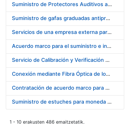
Suministro de Protectores Auditivos a medida para las personas trabajadoras de los Centros de Trabajo de Madrid y Burgos
Suministro de gafas graduadas antiproyecciones para los trabajadores de la FNMT-RCM en los centros de trabajo de Madrid y Burgos
Servicios de una empresa externa para el asesoramiento y resolución de los recursos de alzada que se presentan relacionados con procesos de selección para la FNMT-RCM
Acuerdo marco para el suministro e instalación de persianas, estores y otros complementos
Servicio de Calibración y Verificación Externa de los Equipos de Medición del Servicio de Prevención de la FNMT-RCM
Conexión mediante Fibra Óptica de los Centros de Proceso de Datos (CPDs) de las sedes de la FNMT-RCM de Burgos y Madrid
Contratación de acuerdo marco para el Suministro de Material de Electricidad para la Fábrica Nacional de Moneda y Timbre-Real Casa de la Moneda en su centro de trabajo de Burgos
Suministro de estuches para moneda de 30 €
1 - 10 erakusten 486 emaitzetatik.