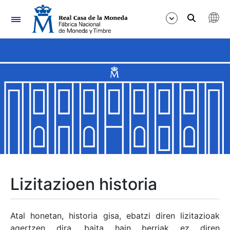
Nabigazioa
Erakutsi/Ezkutatu
Erakutsi/Ezkutatu
Erakutsi/Ezkutatu
Erakutsi/Ezkutatu
Erakutsi/Ezkutatu
Lizitazioen historia
Erakutsi/Ezkutatu
Atal honetan, historia gisa, ebatzi diren lizitazioak
agertzen dira, baita hain berriak ez diren