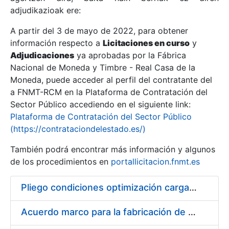
adjudikazioak ere:
A partir del 3 de mayo de 2022, para obtener
Erakutsi/Ezkutatu
información respecto a
Licitaciones en curso
y
Erakutsi/Ezkutatu
Adjudicaciones
ya aprobadas por la Fábrica
Nacional de Moneda y Timbre - Real Casa de la
Erakutsi/Ezkutatu
Moneda, puede acceder al perfil del contratante del
a FNMT-RCM en la Plataforma de Contratación del
Sector Público accediendo en el siguiente link:
Plataforma de Contratación del Sector Público
(https://contrataciondelestado.es/)
También podrá encontrar más información y algunos
de los procedimientos en
portallicitacion.fnmt.es
Pliego condiciones optimización cargas compras firmado
Erakutsi/Ezkutatu
Acuerdo marco para la fabricación de piezas