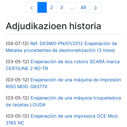
1
2
3
...
49
Orrialdea
Orrialdea
Orrialdea
Intermediate Pages Use T
Orrialdea
Adjudikazioen historia
(04-07-12)
Ref. DESMO-PN/01/2012 Enajenación de
Metales procedentes de desmonetización (3 lotes)
(03-05-12)
Enajenación de dos robots SCARA marca
CERTILINE 2 RO-TR
(03-05-12)
Enajenación de una máquina de impresión
RISO MOD. GR3770
(03-05-12)
Enajenación de una máquina troqueladora
de tarjetas LOUDA
(03-05-12)
Enajenación de una impresora OCE Mod.
3165 NC