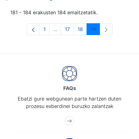
181 - 184 erakusten 184 emaitzetatik.
1
...
17
18
19
Orrialdea
Intermediate Pages Use TAB to navi
Orrialdea
Orrialdea
Orrialdea
FAQs
Ebatzi gure webgunean parte hartzen duten
prozesu exberdinei buruzko zalantzak