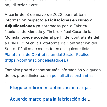
adjudikazioak ere:
A partir del 3 de mayo de 2022, para obtener
Erakutsi/Ezkutatu
información respecto a
Licitaciones en curso
y
Erakutsi/Ezkutatu
Adjudicaciones
ya aprobadas por la Fábrica
Nacional de Moneda y Timbre - Real Casa de la
Erakutsi/Ezkutatu
Moneda, puede acceder al perfil del contratante del
a FNMT-RCM en la Plataforma de Contratación del
Sector Público accediendo en el siguiente link:
Plataforma de Contratación del Sector Público
(https://contrataciondelestado.es/)
También podrá encontrar más información y algunos
de los procedimientos en
portallicitacion.fnmt.es
Pliego condiciones optimización cargas compras firmado
Erakutsi/Ezkutatu
Acuerdo marco para la fabricación de piezas