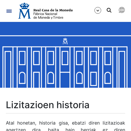
Nabigazioa
Erakutsi/Ezkutatu
Erakutsi/Ezkutatu
Erakutsi/Ezkutatu
Erakutsi/Ezkutatu
Erakutsi/Ezkutatu
Lizitazioen historia
Erakutsi/Ezkutatu
Atal honetan, historia gisa, ebatzi diren lizitazioak
agertzen dira, baita hain berriak ez diren