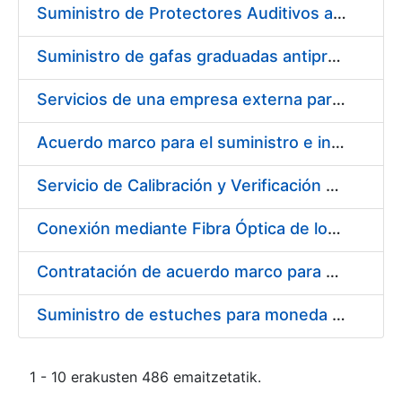
Suministro de Protectores Auditivos a medida para las personas trabajadoras de los Centros de Trabajo de Madrid y Burgos
Suministro de gafas graduadas antiproyecciones para los trabajadores de la FNMT-RCM en los centros de trabajo de Madrid y Burgos
Servicios de una empresa externa para el asesoramiento y resolución de los recursos de alzada que se presentan relacionados con procesos de selección para la FNMT-RCM
Acuerdo marco para el suministro e instalación de persianas, estores y otros complementos
Servicio de Calibración y Verificación Externa de los Equipos de Medición del Servicio de Prevención de la FNMT-RCM
Conexión mediante Fibra Óptica de los Centros de Proceso de Datos (CPDs) de las sedes de la FNMT-RCM de Burgos y Madrid
Contratación de acuerdo marco para el Suministro de Material de Electricidad para la Fábrica Nacional de Moneda y Timbre-Real Casa de la Moneda en su centro de trabajo de Burgos
Suministro de estuches para moneda de 30 €
1 - 10 erakusten 486 emaitzetatik.