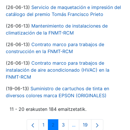
(26-06-13)
Servicio de maquetación e impresión del
catálogo del premio Tomás Francisco Prieto
(26-06-13)
Mantenimiento de instalaciones de
climatización de la FNMT-RCM
(26-06-13)
Contrato marco para trabajos de
construcción en la FNMT-RCM
(26-06-13)
Contrato marco para trabajos de
instalación de aire acondicionado (HVAC) en la
FNMT-RCM
(19-06-13)
Suministro de cartuchos de tinta en
diversos colores marca EPSON (ORIGINALES)
11 - 20 erakusten 184 emaitzetatik.
1
2
3
...
19
Orrialdea
Orrialdea
Orrialdea
Intermediate Pages Use T
Orrialdea