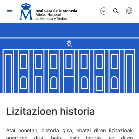
Nabigazioa
Erakutsi/Ezkutatu
Erakutsi/Ezkutatu
Erakutsi/Ezkutatu
Erakutsi/Ezkutatu
Erakutsi/Ezkutatu
Lizitazioen historia
Erakutsi/Ezkutatu
Atal honetan, historia gisa, ebatzi diren lizitazioak
agertzen dira, baita hain berriak ez diren