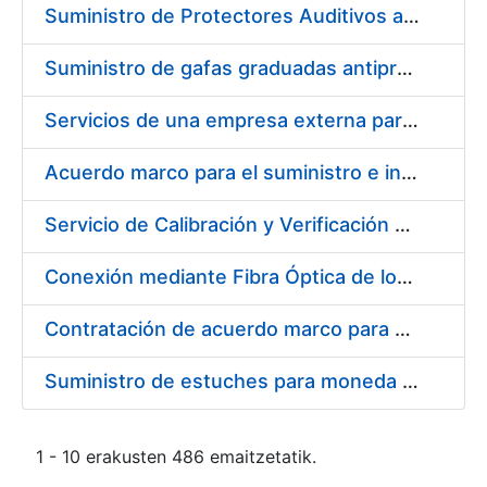
Suministro de Protectores Auditivos a medida para las personas trabajadoras de los Centros de Trabajo de Madrid y Burgos
Suministro de gafas graduadas antiproyecciones para los trabajadores de la FNMT-RCM en los centros de trabajo de Madrid y Burgos
Servicios de una empresa externa para el asesoramiento y resolución de los recursos de alzada que se presentan relacionados con procesos de selección para la FNMT-RCM
Acuerdo marco para el suministro e instalación de persianas, estores y otros complementos
Servicio de Calibración y Verificación Externa de los Equipos de Medición del Servicio de Prevención de la FNMT-RCM
Conexión mediante Fibra Óptica de los Centros de Proceso de Datos (CPDs) de las sedes de la FNMT-RCM de Burgos y Madrid
Contratación de acuerdo marco para el Suministro de Material de Electricidad para la Fábrica Nacional de Moneda y Timbre-Real Casa de la Moneda en su centro de trabajo de Burgos
Suministro de estuches para moneda de 30 €
1 - 10 erakusten 486 emaitzetatik.