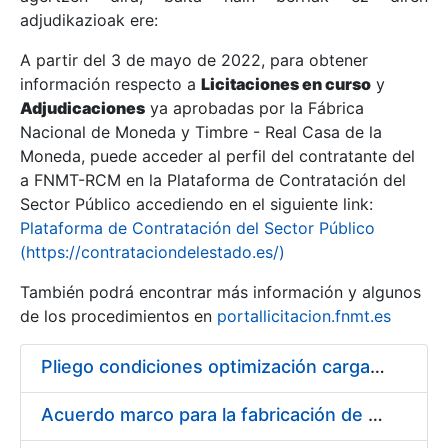
adjudikazioak ere:
A partir del 3 de mayo de 2022, para obtener
Erakutsi/Ezkutatu
información respecto a
Licitaciones en curso
y
Erakutsi/Ezkutatu
Adjudicaciones
ya aprobadas por la Fábrica
Nacional de Moneda y Timbre - Real Casa de la
Erakutsi/Ezkutatu
Moneda, puede acceder al perfil del contratante del
a FNMT-RCM en la Plataforma de Contratación del
Sector Público accediendo en el siguiente link:
Plataforma de Contratación del Sector Público
(https://contrataciondelestado.es/)
También podrá encontrar más información y algunos
de los procedimientos en
portallicitacion.fnmt.es
Pliego condiciones optimización cargas compras firmado
Erakutsi/Ezkutatu
Acuerdo marco para la fabricación de piezas