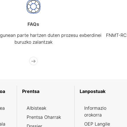
FAQs
gunean parte hartzen duten prozesu exberdinei
FNMT-RCM 
buruzko zalantzak
koa
Prentsa
Lanpostuak
zea
Albisteak
Informazio
orokorra
Prentsa Oharrak
ala
OEP Langile
Dossier