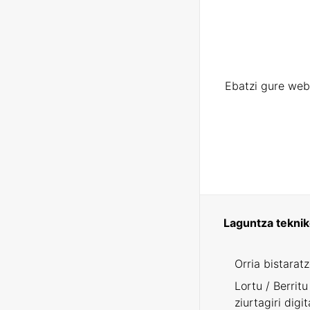
Ebatzi gure web
Laguntza tekni
Orria bistarat
Lortu / Berritu
ziurtagiri digit