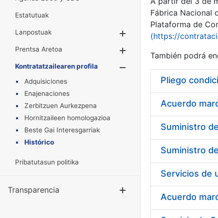
A partir del 3 de
Fábrica Nacional 
Estatutuak
Plataforma de Cont
Lanpostuak
Erakutsi/Ezkuta
(https://contratac
Prentsa Aretoa
Erakutsi/Ezkuta
También podrá enc
Kontratatzailearen profila
Erakutsi/Ezkut
Pliego condic
Adquisiciones
Enajenaciones
Acuerdo marco
Zerbitzuen Aurkezpena
Hornitzaileen homologazioa
Beste Gai Interesgarriak
Histórico
Pribatutasun politika
Transparencia
Erakutsi/Ezku
Acuerdo marco