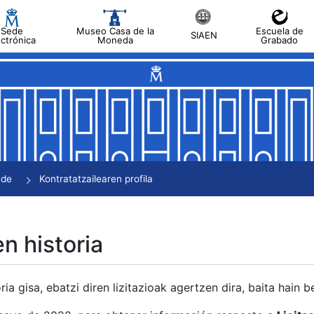
Sede
Museo Casa de la
Escuela de
SIAEN
ectrónica
Moneda
Grabado
tatu
tatu
tatu
tatu
nde
Kontratatzailearen profila
tatu
en historia
ria gisa, ebatzi diren lizitazioak agertzen dira, baita hain 
tu