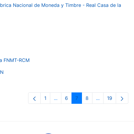
 Fábrica Nacional de Moneda y Timbre - Real Casa de la
e la FNMT-RCM
ON
1
...
6
7
8
...
19
Orrialdea
Intermediate Pages Use TAB to nav
Orrialdea
Orrialdea
Orrialdea
Intermediate Pa
Orrialdea