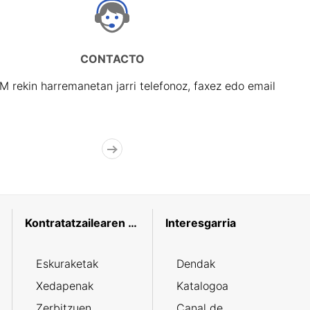
CONTACTO
rekin harremanetan jarri telefonoz, faxez edo email
Kontratatzailearen profila
Interesgarria
Eskuraketak
Dendak
Xedapenak
Katalogoa
Zerbitzuen
Canal de