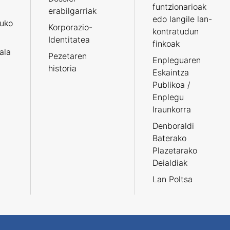
funtzionarioak
erabilgarriak
edo langile lan-
ruko
Korporazio-
kontratudun
Identitatea
finkoak
tala
Pezetaren
Enpleguaren
historia
Eskaintza
Publikoa /
Enplegu
Iraunkorra
Denboraldi
Baterako
Plazetarako
Deialdiak
Lan Poltsa