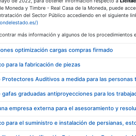
 mayo de 2022, para obtener información respecto a
Licita
de Moneda y Timbre - Real Casa de la Moneda, puede acced
ratación del Sector Público accediendo en el siguiente lin
tu
iondelestado.es/)
tu
ontrar más información y algunos de los procedimientos 
atu
iones optimización cargas compras firmado
 para la fabricación de piezas
tatu
 para el suministro e instalación de persianas, es