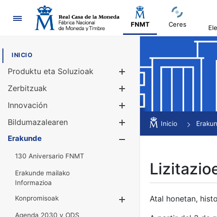
Nabigazioa
FNMT
Ceres
El
INICIO
Produktu eta Soluzioak
Erakutsi/Ezku
Zerbitzuak
Erakutsi/Ezku
Innovación
Erakutsi/Ezku
Bildumazalearen
Erakutsi/Ezku
Inicio
Eraku
Erakunde
Erakutsi/Ezku
130 Aniversario FNMT
Lizitazio
Erakunde mailako
Informazioa
Atal honetan, histo
Konpromisoak
Erakutsi/Ezkuta
Agenda 2030 y ODS