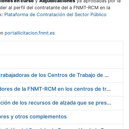
ciones en curso
y
Adjudicaciones
ya aprobadas por la
er al perfil del contratante del a FNMT-RCM en la
k:
Plataforma de Contratación del Sector Público
en
portallicitacion.fnmt.es
Suministro de Protectores Auditivos a medida para las personas trabajadoras de los Centros de Trabajo de Madrid y Burgos
Suministro de gafas graduadas antiproyecciones para los trabajadores de la FNMT-RCM en los centros de trabajo de Madrid y Burgos
Servicios de una empresa externa para el asesoramiento y resolución de los recursos de alzada que se presentan relacionados con procesos de selección para la FNMT-RCM
tores y otros complementos