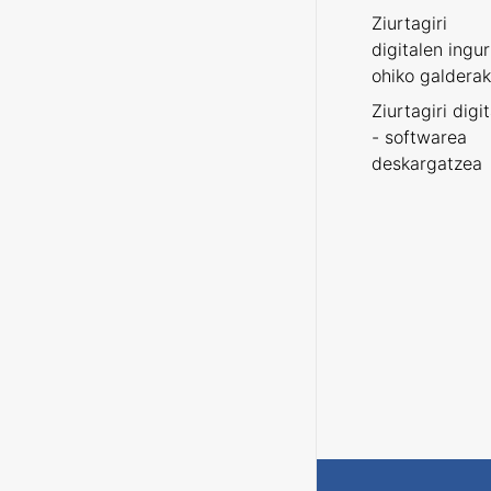
Ziurtagiri
digitalen ingu
ohiko galderak
Ziurtagiri digi
- softwarea
deskargatzea