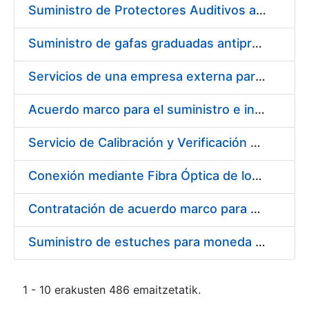
Suministro de Protectores Auditivos a medida para las personas trabajadoras de los Centros de Trabajo de Madrid y Burgos
Suministro de gafas graduadas antiproyecciones para los trabajadores de la FNMT-RCM en los centros de trabajo de Madrid y Burgos
Servicios de una empresa externa para el asesoramiento y resolución de los recursos de alzada que se presentan relacionados con procesos de selección para la FNMT-RCM
Acuerdo marco para el suministro e instalación de persianas, estores y otros complementos
Servicio de Calibración y Verificación Externa de los Equipos de Medición del Servicio de Prevención de la FNMT-RCM
Conexión mediante Fibra Óptica de los Centros de Proceso de Datos (CPDs) de las sedes de la FNMT-RCM de Burgos y Madrid
Contratación de acuerdo marco para el Suministro de Material de Electricidad para la Fábrica Nacional de Moneda y Timbre-Real Casa de la Moneda en su centro de trabajo de Burgos
Suministro de estuches para moneda de 30 €
1 - 10 erakusten 486 emaitzetatik.