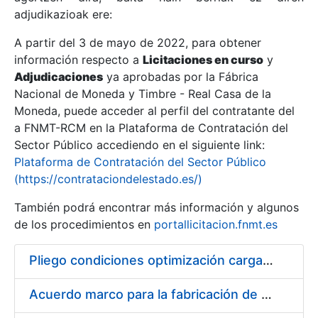
adjudikazioak ere:
A partir del 3 de mayo de 2022, para obtener
Erakutsi/Ezkutatu
información respecto a
Licitaciones en curso
y
Erakutsi/Ezkutatu
Adjudicaciones
ya aprobadas por la Fábrica
Nacional de Moneda y Timbre - Real Casa de la
Erakutsi/Ezkutatu
Moneda, puede acceder al perfil del contratante del
a FNMT-RCM en la Plataforma de Contratación del
Sector Público accediendo en el siguiente link:
Plataforma de Contratación del Sector Público
(https://contrataciondelestado.es/)
También podrá encontrar más información y algunos
de los procedimientos en
portallicitacion.fnmt.es
Pliego condiciones optimización cargas compras firmado
Erakutsi/Ezkutatu
Acuerdo marco para la fabricación de piezas