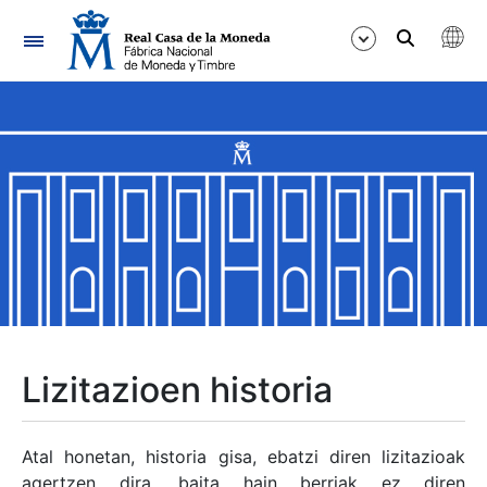
Nabigazioa
Erakutsi/Ezkutatu
Erakutsi/Ezkutatu
Erakutsi/Ezkutatu
Erakutsi/Ezkutatu
Erakutsi/Ezkutatu
Lizitazioen historia
Erakutsi/Ezkutatu
Atal honetan, historia gisa, ebatzi diren lizitazioak
agertzen dira, baita hain berriak ez diren