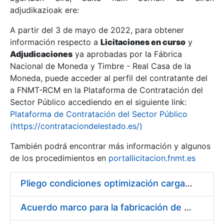
adjudikazioak ere:
A partir del 3 de mayo de 2022, para obtener
Erakutsi/Ezkutatu
información respecto a
Licitaciones en curso
y
Erakutsi/Ezkutatu
Adjudicaciones
ya aprobadas por la Fábrica
Nacional de Moneda y Timbre - Real Casa de la
Erakutsi/Ezkutatu
Moneda, puede acceder al perfil del contratante del
a FNMT-RCM en la Plataforma de Contratación del
Sector Público accediendo en el siguiente link:
Plataforma de Contratación del Sector Público
(https://contrataciondelestado.es/)
También podrá encontrar más información y algunos
de los procedimientos en
portallicitacion.fnmt.es
Pliego condiciones optimización cargas compras firmado
Erakutsi/Ezkutatu
Acuerdo marco para la fabricación de piezas