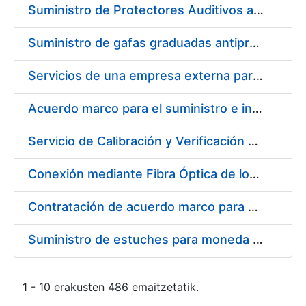
Suministro de Protectores Auditivos a medida para las personas trabajadoras de los Centros de Trabajo de Madrid y Burgos
Suministro de gafas graduadas antiproyecciones para los trabajadores de la FNMT-RCM en los centros de trabajo de Madrid y Burgos
Servicios de una empresa externa para el asesoramiento y resolución de los recursos de alzada que se presentan relacionados con procesos de selección para la FNMT-RCM
Acuerdo marco para el suministro e instalación de persianas, estores y otros complementos
Servicio de Calibración y Verificación Externa de los Equipos de Medición del Servicio de Prevención de la FNMT-RCM
Conexión mediante Fibra Óptica de los Centros de Proceso de Datos (CPDs) de las sedes de la FNMT-RCM de Burgos y Madrid
Contratación de acuerdo marco para el Suministro de Material de Electricidad para la Fábrica Nacional de Moneda y Timbre-Real Casa de la Moneda en su centro de trabajo de Burgos
Suministro de estuches para moneda de 30 €
1 - 10 erakusten 486 emaitzetatik.