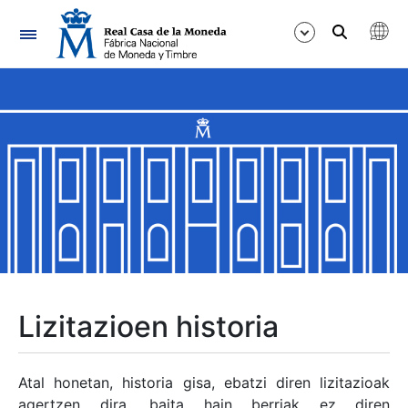
Nabigazioa
Erakutsi/Ezkutatu
Erakutsi/Ezkutatu
Erakutsi/Ezkutatu
Erakutsi/Ezkutatu
Erakutsi/Ezkutatu
Lizitazioen historia
Erakutsi/Ezkutatu
Atal honetan, historia gisa, ebatzi diren lizitazioak
agertzen dira, baita hain berriak ez diren