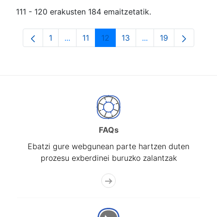
111 - 120 erakusten 184 emaitzetatik.
1
...
11
12
13
...
19
Orrialdea
Intermediate Pages Use TAB to navigate.
Orrialdea
Orrialdea
Orrialdea
Intermediate Pages
Orrialdea
FAQs
Ebatzi gure webgunean parte hartzen duten
prozesu exberdinei buruzko zalantzak