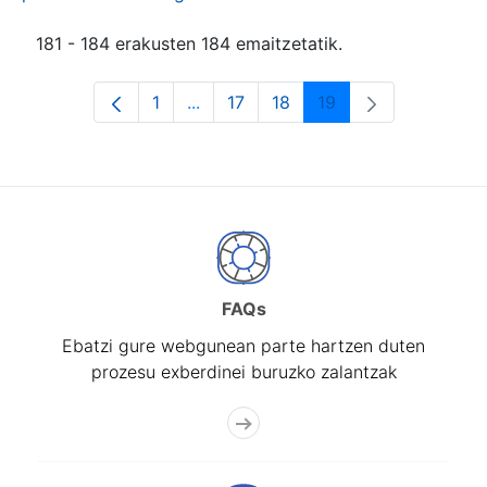
181 - 184 erakusten 184 emaitzetatik.
1
...
17
18
19
Orrialdea
Intermediate Pages Use TAB to navi
Orrialdea
Orrialdea
Orrialdea
FAQs
Ebatzi gure webgunean parte hartzen duten
prozesu exberdinei buruzko zalantzak