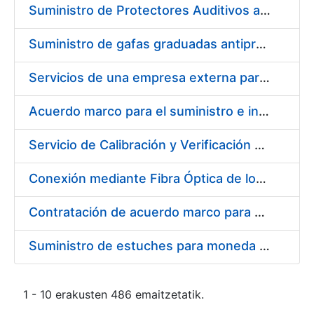
Suministro de Protectores Auditivos a medida para las personas trabajadoras de los Centros de Trabajo de Madrid y Burgos
Suministro de gafas graduadas antiproyecciones para los trabajadores de la FNMT-RCM en los centros de trabajo de Madrid y Burgos
Servicios de una empresa externa para el asesoramiento y resolución de los recursos de alzada que se presentan relacionados con procesos de selección para la FNMT-RCM
Acuerdo marco para el suministro e instalación de persianas, estores y otros complementos
Servicio de Calibración y Verificación Externa de los Equipos de Medición del Servicio de Prevención de la FNMT-RCM
Conexión mediante Fibra Óptica de los Centros de Proceso de Datos (CPDs) de las sedes de la FNMT-RCM de Burgos y Madrid
Contratación de acuerdo marco para el Suministro de Material de Electricidad para la Fábrica Nacional de Moneda y Timbre-Real Casa de la Moneda en su centro de trabajo de Burgos
Suministro de estuches para moneda de 30 €
1 - 10 erakusten 486 emaitzetatik.