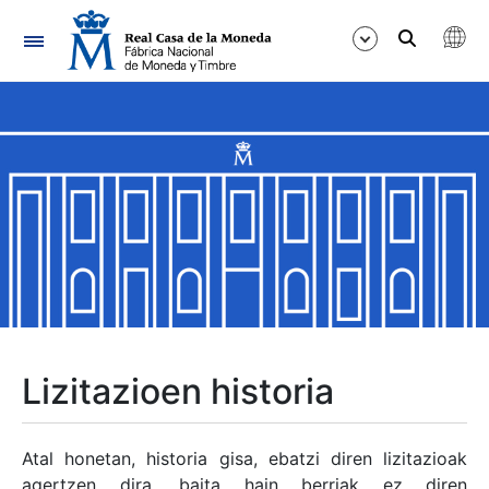
Nabigazioa
Erakutsi/Ezkutatu
Erakutsi/Ezkutatu
Erakutsi/Ezkutatu
Erakutsi/Ezkutatu
Erakutsi/Ezkutatu
Lizitazioen historia
Erakutsi/Ezkutatu
Atal honetan, historia gisa, ebatzi diren lizitazioak
agertzen dira, baita hain berriak ez diren