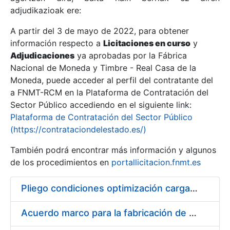
adjudikazioak ere:
A partir del 3 de mayo de 2022, para obtener
Erakutsi/Ezkutatu
información respecto a
Licitaciones en curso
y
Erakutsi/Ezkutatu
Adjudicaciones
ya aprobadas por la Fábrica
Nacional de Moneda y Timbre - Real Casa de la
Erakutsi/Ezkutatu
Moneda, puede acceder al perfil del contratante del
a FNMT-RCM en la Plataforma de Contratación del
Sector Público accediendo en el siguiente link:
Plataforma de Contratación del Sector Público
(https://contrataciondelestado.es/)
También podrá encontrar más información y algunos
de los procedimientos en
portallicitacion.fnmt.es
Pliego condiciones optimización cargas compras firmado
Erakutsi/Ezkutatu
Acuerdo marco para la fabricación de piezas