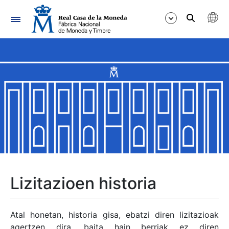
Nabigazioa
Erakutsi/Ezkutatu
Erakutsi/Ezkutatu
Erakutsi/Ezkutatu
Erakutsi/Ezkutatu
Erakutsi/Ezkutatu
Lizitazioen historia
Erakutsi/Ezkutatu
Atal honetan, historia gisa, ebatzi diren lizitazioak
agertzen dira, baita hain berriak ez diren