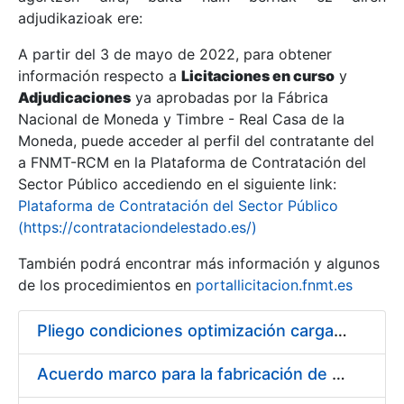
adjudikazioak ere:
A partir del 3 de mayo de 2022, para obtener
Erakutsi/Ezkutatu
información respecto a
Licitaciones en curso
y
Erakutsi/Ezkutatu
Adjudicaciones
ya aprobadas por la Fábrica
Nacional de Moneda y Timbre - Real Casa de la
Erakutsi/Ezkutatu
Moneda, puede acceder al perfil del contratante del
a FNMT-RCM en la Plataforma de Contratación del
Sector Público accediendo en el siguiente link:
Plataforma de Contratación del Sector Público
(https://contrataciondelestado.es/)
También podrá encontrar más información y algunos
de los procedimientos en
portallicitacion.fnmt.es
Pliego condiciones optimización cargas compras firmado
Erakutsi/Ezkutatu
Acuerdo marco para la fabricación de piezas