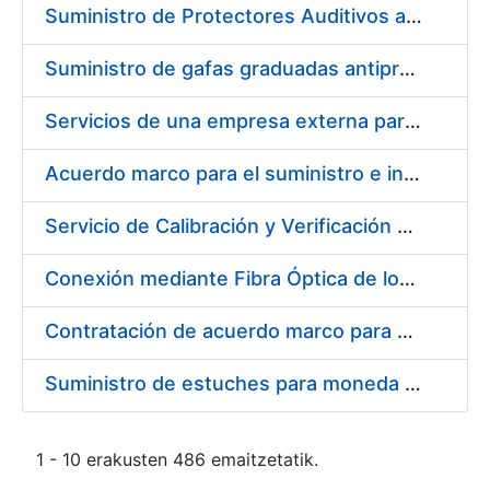
Suministro de Protectores Auditivos a medida para las personas trabajadoras de los Centros de Trabajo de Madrid y Burgos
Suministro de gafas graduadas antiproyecciones para los trabajadores de la FNMT-RCM en los centros de trabajo de Madrid y Burgos
Servicios de una empresa externa para el asesoramiento y resolución de los recursos de alzada que se presentan relacionados con procesos de selección para la FNMT-RCM
Acuerdo marco para el suministro e instalación de persianas, estores y otros complementos
Servicio de Calibración y Verificación Externa de los Equipos de Medición del Servicio de Prevención de la FNMT-RCM
Conexión mediante Fibra Óptica de los Centros de Proceso de Datos (CPDs) de las sedes de la FNMT-RCM de Burgos y Madrid
Contratación de acuerdo marco para el Suministro de Material de Electricidad para la Fábrica Nacional de Moneda y Timbre-Real Casa de la Moneda en su centro de trabajo de Burgos
Suministro de estuches para moneda de 30 €
1 - 10 erakusten 486 emaitzetatik.