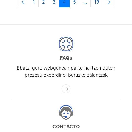
1
2
3
4
5
...
19
Orrialdea
Orrialdea
Orrialdea
Orrialdea
Orrialdea
Intermediate Pages U
Orrialdea
FAQs
Ebatzi gure webgunean parte hartzen duten
prozesu exberdinei buruzko zalantzak
CONTACTO