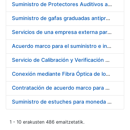
Suministro de Protectores Auditivos a medida para las personas trabajadoras de los Centros de Trabajo de Madrid y Burgos
Suministro de gafas graduadas antiproyecciones para los trabajadores de la FNMT-RCM en los centros de trabajo de Madrid y Burgos
Servicios de una empresa externa para el asesoramiento y resolución de los recursos de alzada que se presentan relacionados con procesos de selección para la FNMT-RCM
Acuerdo marco para el suministro e instalación de persianas, estores y otros complementos
Servicio de Calibración y Verificación Externa de los Equipos de Medición del Servicio de Prevención de la FNMT-RCM
Conexión mediante Fibra Óptica de los Centros de Proceso de Datos (CPDs) de las sedes de la FNMT-RCM de Burgos y Madrid
Contratación de acuerdo marco para el Suministro de Material de Electricidad para la Fábrica Nacional de Moneda y Timbre-Real Casa de la Moneda en su centro de trabajo de Burgos
Suministro de estuches para moneda de 30 €
1 - 10 erakusten 486 emaitzetatik.