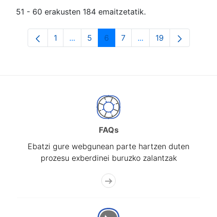
51 - 60 erakusten 184 emaitzetatik.
1
...
5
6
7
...
19
Orrialdea
Intermediate Pages Use TAB to navigat
Orrialdea
Orrialdea
Orrialdea
Intermediate Pages U
Orrialdea
FAQs
Ebatzi gure webgunean parte hartzen duten
prozesu exberdinei buruzko zalantzak