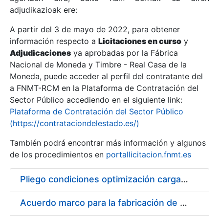
adjudikazioak ere:
A partir del 3 de mayo de 2022, para obtener
Erakutsi/Ezkutatu
información respecto a
Licitaciones en curso
y
Erakutsi/Ezkutatu
Adjudicaciones
ya aprobadas por la Fábrica
Nacional de Moneda y Timbre - Real Casa de la
Erakutsi/Ezkutatu
Moneda, puede acceder al perfil del contratante del
a FNMT-RCM en la Plataforma de Contratación del
Sector Público accediendo en el siguiente link:
Plataforma de Contratación del Sector Público
(https://contrataciondelestado.es/)
También podrá encontrar más información y algunos
de los procedimientos en
portallicitacion.fnmt.es
Pliego condiciones optimización cargas compras firmado
Erakutsi/Ezkutatu
Acuerdo marco para la fabricación de piezas