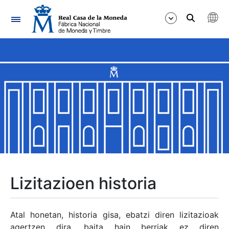
Nabigazioa
Erakutsi/Ezkutatu
Erakutsi/Ezkutatu
Erakutsi/Ezkutatu
Erakutsi/Ezkutatu
Erakutsi/Ezkutatu
Lizitazioen historia
Erakutsi/Ezkutatu
Atal honetan, historia gisa, ebatzi diren lizitazioak
agertzen dira, baita hain berriak ez diren