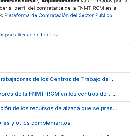
ciones en curso
y
Adjudicaciones
ya aprobadas por la
er al perfil del contratante del a FNMT-RCM en la
k:
Plataforma de Contratación del Sector Público
en
portallicitacion.fnmt.es
Suministro de Protectores Auditivos a medida para las personas trabajadoras de los Centros de Trabajo de Madrid y Burgos
Suministro de gafas graduadas antiproyecciones para los trabajadores de la FNMT-RCM en los centros de trabajo de Madrid y Burgos
Servicios de una empresa externa para el asesoramiento y resolución de los recursos de alzada que se presentan relacionados con procesos de selección para la FNMT-RCM
tores y otros complementos