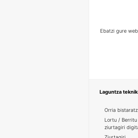
Ebatzi gure web
Laguntza tekni
Orria bistarat
Lortu / Berritu
ziurtagiri digit
Ziurtagiri