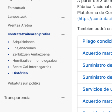
A partir del 3 de
Fábrica Nacional 
Estatutuak
Plataforma de Cont
Lanpostuak
Erakutsi/Ezkuta
(https://contratac
Prentsa Aretoa
Erakutsi/Ezkuta
También podrá enc
Kontratatzailearen profila
Erakutsi/Ezkut
Pliego condic
Adquisiciones
Enajenaciones
Acuerdo marco
Zerbitzuen Aurkezpena
Hornitzaileen homologazioa
Beste Gai Interesgarriak
Histórico
Pribatutasun politika
Transparencia
Erakutsi/Ezku
Acuerdo marco