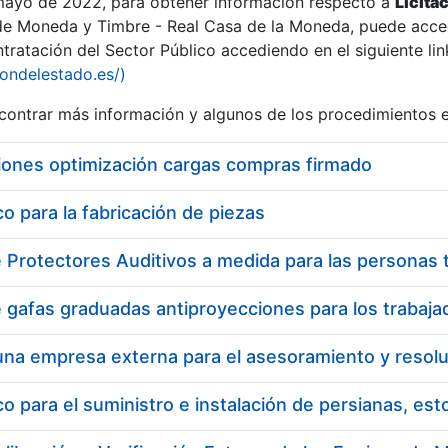
 mayo de 2022, para obtener información respecto a
Licita
de Moneda y Timbre - Real Casa de la Moneda, puede acced
ratación del Sector Público accediendo en el siguiente lin
tu
iondelestado.es/)
tu
ontrar más información y algunos de los procedimientos 
atu
iones optimización cargas compras firmado
 para la fabricación de piezas
tatu
 para el suministro e instalación de persianas, es