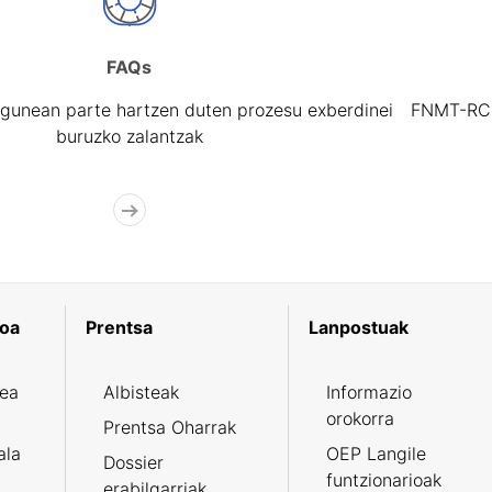
FAQs
gunean parte hartzen duten prozesu exberdinei
FNMT-RCM 
buruzko zalantzak
koa
Prentsa
Lanpostuak
zea
Albisteak
Informazio
orokorra
Prentsa Oharrak
ala
OEP Langile
Dossier
funtzionarioak
erabilgarriak