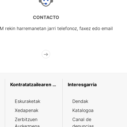
CONTACTO
rekin harremanetan jarri telefonoz, faxez edo email
Kontratatzailearen profila
Interesgarria
Eskuraketak
Dendak
Xedapenak
Katalogoa
Zerbitzuen
Canal de
Aurkezpena
denuncias