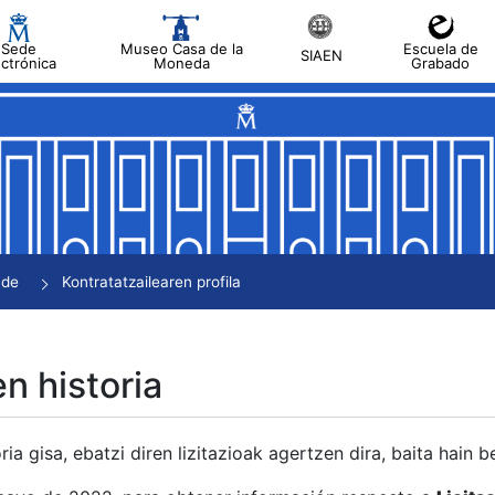
Sede
Museo Casa de la
Escuela de
SIAEN
ectrónica
Moneda
Grabado
tatu
tatu
tatu
tatu
nde
Kontratatzailearen profila
tatu
en historia
ria gisa, ebatzi diren lizitazioak agertzen dira, baita hain 
tu