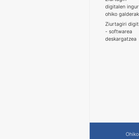
digitalen ingu
ohiko galderak
Ziurtagiri digi
- softwarea
deskargatzea
Ohiko