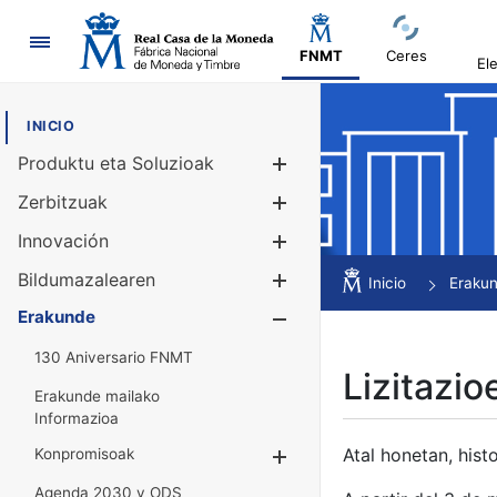
Nabigazioa
FNMT
Ceres
El
INICIO
Produktu eta Soluzioak
Erakutsi/Ezku
Zerbitzuak
Erakutsi/Ezku
Innovación
Erakutsi/Ezku
Bildumazalearen
Erakutsi/Ezku
Inicio
Eraku
Erakunde
Erakutsi/Ezku
130 Aniversario FNMT
Lizitazio
Erakunde mailako
Informazioa
Atal honetan, histo
Konpromisoak
Erakutsi/Ezkuta
Agenda 2030 y ODS