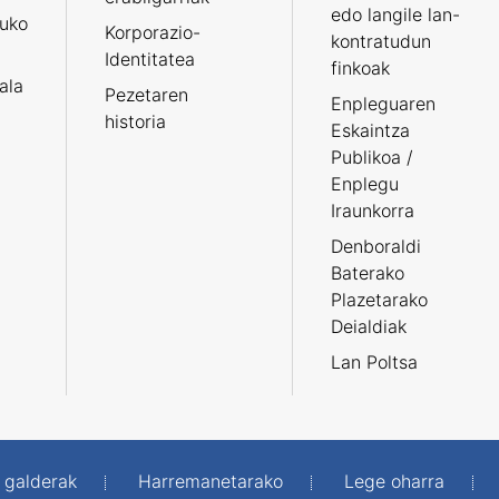
edo langile lan-
ruko
Korporazio-
kontratudun
Identitatea
finkoak
tala
Pezetaren
Enpleguaren
historia
Eskaintza
Publikoa /
Enplegu
Iraunkorra
Denboraldi
Baterako
Plazetarako
Deialdiak
Lan Poltsa
 galderak
Harremanetarako
Lege oharra