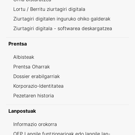
Lortu / Berritu ziurtagiri digitala
Ziurtagiri digitalen inguruko ohiko galderak
Ziurtagiri digitala - softwarea deskargatzea
Prentsa
Albisteak
Prentsa Oharrak
Dossier erabilgarriak
Korporazio-Identitatea
Pezetaren historia
Lanpostuak
Informazio orokorra
OEP Langile funtzionarioak edo langile lan-