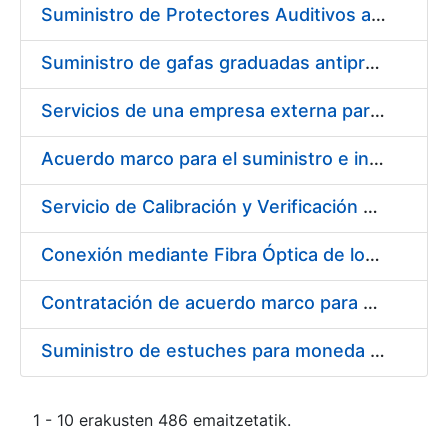
Suministro de Protectores Auditivos a medida para las personas trabajadoras de los Centros de Trabajo de Madrid y Burgos
Suministro de gafas graduadas antiproyecciones para los trabajadores de la FNMT-RCM en los centros de trabajo de Madrid y Burgos
Servicios de una empresa externa para el asesoramiento y resolución de los recursos de alzada que se presentan relacionados con procesos de selección para la FNMT-RCM
Acuerdo marco para el suministro e instalación de persianas, estores y otros complementos
Servicio de Calibración y Verificación Externa de los Equipos de Medición del Servicio de Prevención de la FNMT-RCM
Conexión mediante Fibra Óptica de los Centros de Proceso de Datos (CPDs) de las sedes de la FNMT-RCM de Burgos y Madrid
Contratación de acuerdo marco para el Suministro de Material de Electricidad para la Fábrica Nacional de Moneda y Timbre-Real Casa de la Moneda en su centro de trabajo de Burgos
Suministro de estuches para moneda de 30 €
1 - 10 erakusten 486 emaitzetatik.