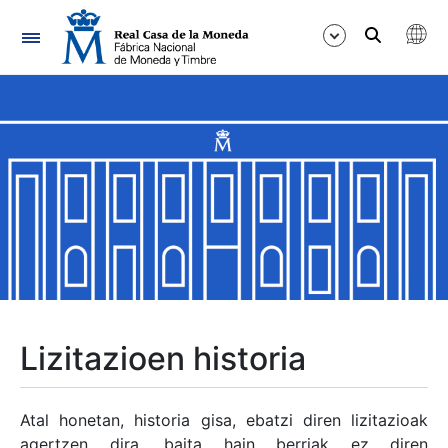
Nabigazioa
Erakutsi/Ezkutatu
Erakutsi/Ezkutatu
Erakutsi/Ezkutatu
Erakutsi/Ezkutatu
Erakutsi/Ezkutatu
Lizitazioen historia
Erakutsi/Ezkutatu
Atal honetan, historia gisa, ebatzi diren lizitazioak
agertzen dira, baita hain berriak ez diren