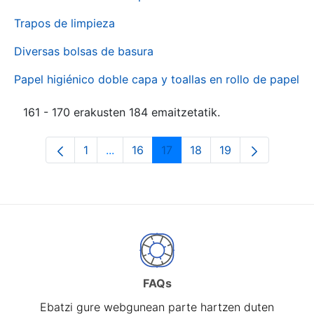
Trapos de limpieza
Diversas bolsas de basura
Papel higiénico doble capa y toallas en rollo de papel
161 - 170 erakusten 184 emaitzetatik.
1
...
16
17
18
19
Orrialdea
Intermediate Pages Use TAB to naviga
Orrialdea
Orrialdea
Orrialdea
Orrialdea
FAQs
Ebatzi gure webgunean parte hartzen duten