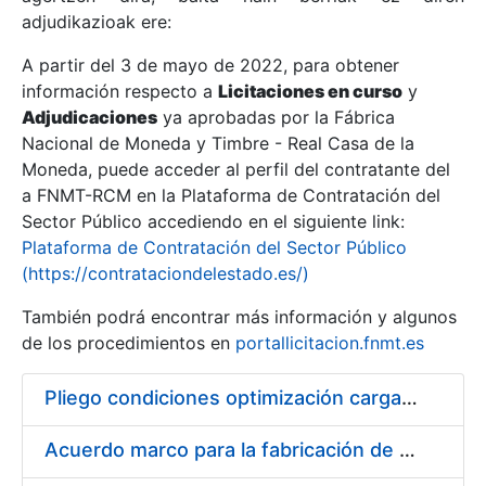
adjudikazioak ere:
A partir del 3 de mayo de 2022, para obtener
Erakutsi/Ezkutatu
información respecto a
Licitaciones en curso
y
Erakutsi/Ezkutatu
Adjudicaciones
ya aprobadas por la Fábrica
Nacional de Moneda y Timbre - Real Casa de la
Erakutsi/Ezkutatu
Moneda, puede acceder al perfil del contratante del
a FNMT-RCM en la Plataforma de Contratación del
Sector Público accediendo en el siguiente link:
Plataforma de Contratación del Sector Público
(https://contrataciondelestado.es/)
También podrá encontrar más información y algunos
de los procedimientos en
portallicitacion.fnmt.es
Pliego condiciones optimización cargas compras firmado
Erakutsi/Ezkutatu
Acuerdo marco para la fabricación de piezas