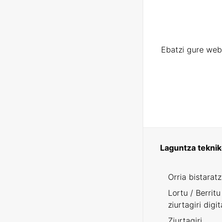
Ebatzi gure web
Laguntza tekni
Orria bistarat
Lortu / Berritu
ziurtagiri digit
Ziurtagiri