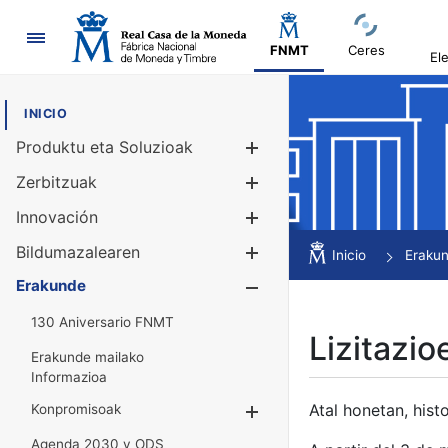
Nabigazioa
FNMT
Ceres
El
INICIO
Produktu eta Soluzioak
Erakutsi/Ezku
Zerbitzuak
Erakutsi/Ezku
Innovación
Erakutsi/Ezku
Bildumazalearen
Erakutsi/Ezku
Inicio
Eraku
Erakunde
Erakutsi/Ezku
130 Aniversario FNMT
Lizitazio
Erakunde mailako
Informazioa
Atal honetan, histo
Konpromisoak
Erakutsi/Ezkuta
Agenda 2030 y ODS