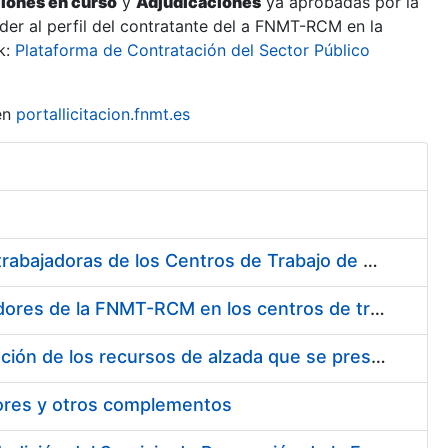
ciones en curso
y
Adjudicaciones
ya aprobadas por la
er al perfil del contratante del a FNMT-RCM en la
k:
Plataforma de Contratación del Sector Público
en
portallicitacion.fnmt.es
Suministro de Protectores Auditivos a medida para las personas trabajadoras de los Centros de Trabajo de Madrid y Burgos
Suministro de gafas graduadas antiproyecciones para los trabajadores de la FNMT-RCM en los centros de trabajo de Madrid y Burgos
Servicios de una empresa externa para el asesoramiento y resolución de los recursos de alzada que se presentan relacionados con procesos de selección para la FNMT-RCM
tores y otros complementos