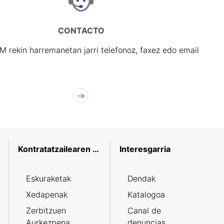
CONTACTO
rekin harremanetan jarri telefonoz, faxez edo email
Kontratatzailearen profila
Interesgarria
Eskuraketak
Dendak
Xedapenak
Katalogoa
Zerbitzuen
Canal de
Aurkezpena
denuncias