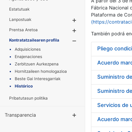
A partir del 3 de
Fábrica Nacional 
Estatutuak
Plataforma de Cont
Lanpostuak
Erakutsi/Ezkuta
(https://contratac
Prentsa Aretoa
Erakutsi/Ezkuta
También podrá enc
Kontratatzailearen profila
Erakutsi/Ezkut
Pliego condic
Adquisiciones
Enajenaciones
Acuerdo marco
Zerbitzuen Aurkezpena
Hornitzaileen homologazioa
Beste Gai Interesgarriak
Histórico
Pribatutasun politika
Transparencia
Erakutsi/Ezku
Acuerdo marco