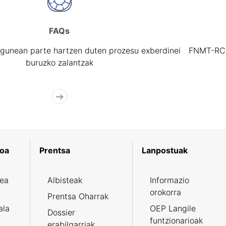
FAQs
gunean parte hartzen duten prozesu exberdinei
FNMT-RCM 
buruzko zalantzak
koa
Prentsa
Lanpostuak
zea
Albisteak
Informazio
orokorra
Prentsa Oharrak
ala
OEP Langile
Dossier
funtzionarioak
erabilgarriak