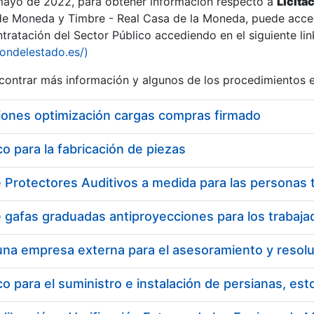
 mayo de 2022, para obtener información respecto a
Licita
de Moneda y Timbre - Real Casa de la Moneda, puede acced
ratación del Sector Público accediendo en el siguiente lin
tu
iondelestado.es/)
tu
ontrar más información y algunos de los procedimientos 
atu
iones optimización cargas compras firmado
 para la fabricación de piezas
tatu
 para el suministro e instalación de persianas, es