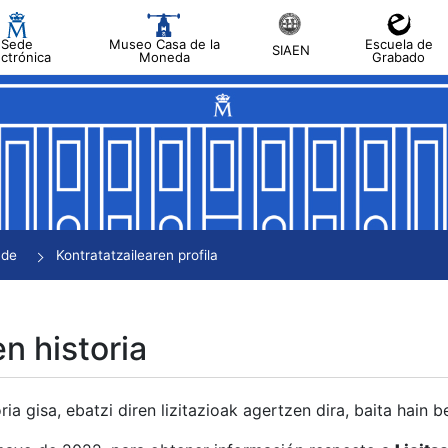
Sede
Museo Casa de la
Escuela de
SIAEN
ectrónica
Moneda
Grabado
tatu
tatu
tatu
tatu
nde
Kontratatzailearen profila
tatu
en historia
ria gisa, ebatzi diren lizitazioak agertzen dira, baita hain 
tu