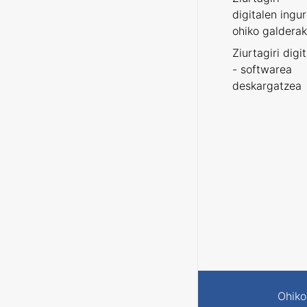
digitalen ingu
ohiko galderak
Ziurtagiri digi
- softwarea
deskargatzea
Ohiko