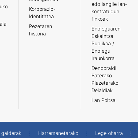
edo langile lan-
ruko
Korporazio-
kontratudun
Identitatea
finkoak
tala
Pezetaren
Enpleguaren
historia
Eskaintza
Publikoa /
Enplegu
Iraunkorra
Denboraldi
Baterako
Plazetarako
Deialdiak
Lan Poltsa
 galderak
Harremanetarako
Lege oharra