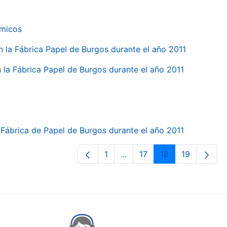
ímicos
en la Fábrica Papel de Burgos durante el año 2011
en la Fábrica Papel de Burgos durante el año 2011
la Fábrica de Papel de Burgos durante el año 2011
1
...
17
18
19
Orrialdea
Intermediate Pages Use TA
Orrialdea
Orrialdea
Orrialdea