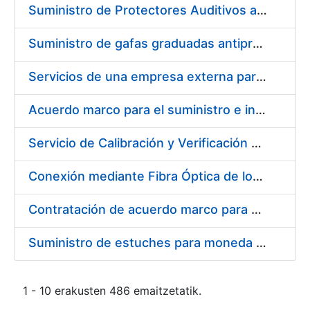
Suministro de Protectores Auditivos a medida para las personas trabajadoras de los Centros de Trabajo de Madrid y Burgos
Suministro de gafas graduadas antiproyecciones para los trabajadores de la FNMT-RCM en los centros de trabajo de Madrid y Burgos
Servicios de una empresa externa para el asesoramiento y resolución de los recursos de alzada que se presentan relacionados con procesos de selección para la FNMT-RCM
Acuerdo marco para el suministro e instalación de persianas, estores y otros complementos
Servicio de Calibración y Verificación Externa de los Equipos de Medición del Servicio de Prevención de la FNMT-RCM
Conexión mediante Fibra Óptica de los Centros de Proceso de Datos (CPDs) de las sedes de la FNMT-RCM de Burgos y Madrid
Contratación de acuerdo marco para el Suministro de Material de Electricidad para la Fábrica Nacional de Moneda y Timbre-Real Casa de la Moneda en su centro de trabajo de Burgos
Suministro de estuches para moneda de 30 €
1 - 10 erakusten 486 emaitzetatik.