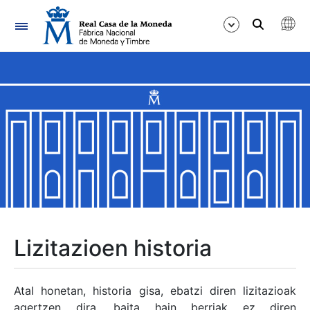
Nabigazioa
Erakutsi/Ezkutatu
Erakutsi/Ezkutatu
Erakutsi/Ezkutatu
Erakutsi/Ezkutatu
Erakutsi/Ezkutatu
Lizitazioen historia
Erakutsi/Ezkutatu
Atal honetan, historia gisa, ebatzi diren lizitazioak
agertzen dira, baita hain berriak ez diren