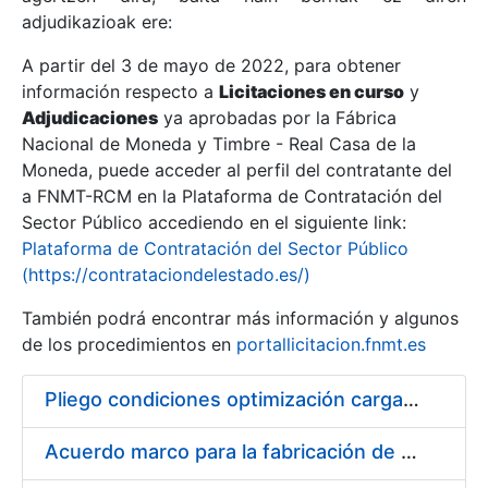
adjudikazioak ere:
A partir del 3 de mayo de 2022, para obtener
Erakutsi/Ezkutatu
información respecto a
Licitaciones en curso
y
Erakutsi/Ezkutatu
Adjudicaciones
ya aprobadas por la Fábrica
Nacional de Moneda y Timbre - Real Casa de la
Erakutsi/Ezkutatu
Moneda, puede acceder al perfil del contratante del
a FNMT-RCM en la Plataforma de Contratación del
Sector Público accediendo en el siguiente link:
Plataforma de Contratación del Sector Público
(https://contrataciondelestado.es/)
También podrá encontrar más información y algunos
de los procedimientos en
portallicitacion.fnmt.es
Pliego condiciones optimización cargas compras firmado
Erakutsi/Ezkutatu
Acuerdo marco para la fabricación de piezas