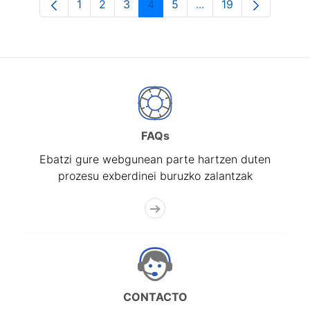
1
2
3
4
5
...
19
Orrialdea
Orrialdea
Orrialdea
Orrialdea
Orrialdea
Intermediate Pages U
Orrialdea
FAQs
Ebatzi gure webgunean parte hartzen duten
prozesu exberdinei buruzko zalantzak
CONTACTO