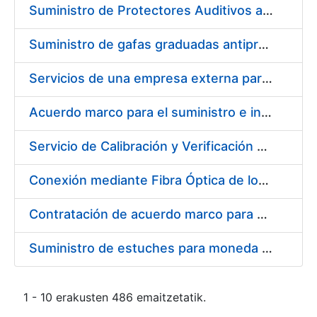
Suministro de Protectores Auditivos a medida para las personas trabajadoras de los Centros de Trabajo de Madrid y Burgos
Suministro de gafas graduadas antiproyecciones para los trabajadores de la FNMT-RCM en los centros de trabajo de Madrid y Burgos
Servicios de una empresa externa para el asesoramiento y resolución de los recursos de alzada que se presentan relacionados con procesos de selección para la FNMT-RCM
Acuerdo marco para el suministro e instalación de persianas, estores y otros complementos
Servicio de Calibración y Verificación Externa de los Equipos de Medición del Servicio de Prevención de la FNMT-RCM
Conexión mediante Fibra Óptica de los Centros de Proceso de Datos (CPDs) de las sedes de la FNMT-RCM de Burgos y Madrid
Contratación de acuerdo marco para el Suministro de Material de Electricidad para la Fábrica Nacional de Moneda y Timbre-Real Casa de la Moneda en su centro de trabajo de Burgos
Suministro de estuches para moneda de 30 €
1 - 10 erakusten 486 emaitzetatik.