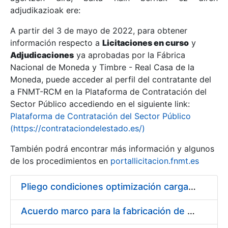
adjudikazioak ere:
A partir del 3 de mayo de 2022, para obtener
Erakutsi/Ezkutatu
información respecto a
Licitaciones en curso
y
Erakutsi/Ezkutatu
Adjudicaciones
ya aprobadas por la Fábrica
Nacional de Moneda y Timbre - Real Casa de la
Erakutsi/Ezkutatu
Moneda, puede acceder al perfil del contratante del
a FNMT-RCM en la Plataforma de Contratación del
Sector Público accediendo en el siguiente link:
Plataforma de Contratación del Sector Público
(https://contrataciondelestado.es/)
También podrá encontrar más información y algunos
de los procedimientos en
portallicitacion.fnmt.es
Pliego condiciones optimización cargas compras firmado
Erakutsi/Ezkutatu
Acuerdo marco para la fabricación de piezas