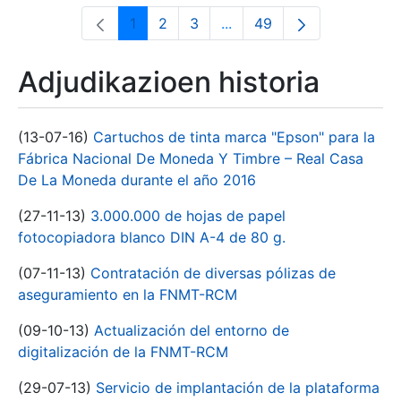
1
2
3
...
49
Orrialdea
Orrialdea
Orrialdea
Intermediate Pages Use T
Orrialdea
Adjudikazioen historia
(13-07-16)
Cartuchos de tinta marca "Epson" para la
Fábrica Nacional De Moneda Y Timbre – Real Casa
De La Moneda durante el año 2016
(27-11-13)
3.000.000 de hojas de papel
fotocopiadora blanco DIN A-4 de 80 g.
(07-11-13)
Contratación de diversas pólizas de
aseguramiento en la FNMT-RCM
(09-10-13)
Actualización del entorno de
digitalización de la FNMT-RCM
(29-07-13)
Servicio de implantación de la plataforma