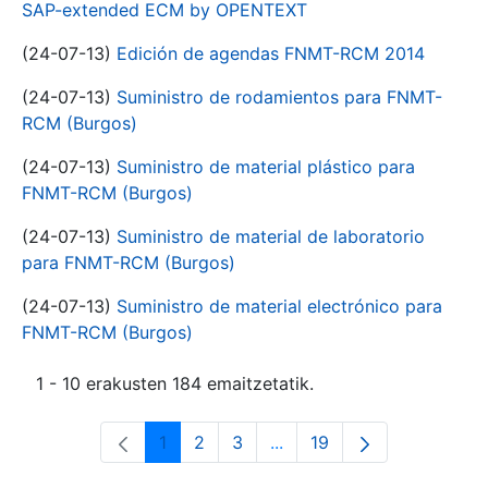
SAP-extended ECM by OPENTEXT
(24-07-13)
Edición de agendas FNMT-RCM 2014
(24-07-13)
Suministro de rodamientos para FNMT-
RCM (Burgos)
(24-07-13)
Suministro de material plástico para
FNMT-RCM (Burgos)
(24-07-13)
Suministro de material de laboratorio
para FNMT-RCM (Burgos)
(24-07-13)
Suministro de material electrónico para
FNMT-RCM (Burgos)
1 - 10 erakusten 184 emaitzetatik.
1
2
3
...
19
Orrialdea
Orrialdea
Orrialdea
Intermediate Pages Use T
Orrialdea