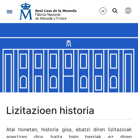
Nabigazioa
Erakutsi/Ezkutatu
Erakutsi/Ezkutatu
Erakutsi/Ezkutatu
Erakutsi/Ezkutatu
Erakutsi/Ezkutatu
Lizitazioen historia
Erakutsi/Ezkutatu
Atal honetan, historia gisa, ebatzi diren lizitazioak
agertzen dira, baita hain berriak ez diren