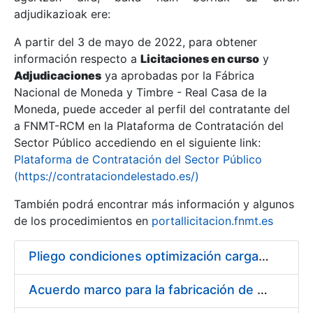
adjudikazioak ere:
A partir del 3 de mayo de 2022, para obtener
Erakutsi/Ezkutatu
información respecto a
Licitaciones en curso
y
Erakutsi/Ezkutatu
Adjudicaciones
ya aprobadas por la Fábrica
Nacional de Moneda y Timbre - Real Casa de la
Erakutsi/Ezkutatu
Moneda, puede acceder al perfil del contratante del
a FNMT-RCM en la Plataforma de Contratación del
Sector Público accediendo en el siguiente link:
Plataforma de Contratación del Sector Público
(https://contrataciondelestado.es/)
También podrá encontrar más información y algunos
de los procedimientos en
portallicitacion.fnmt.es
Pliego condiciones optimización cargas compras firmado
Erakutsi/Ezkutatu
Acuerdo marco para la fabricación de piezas