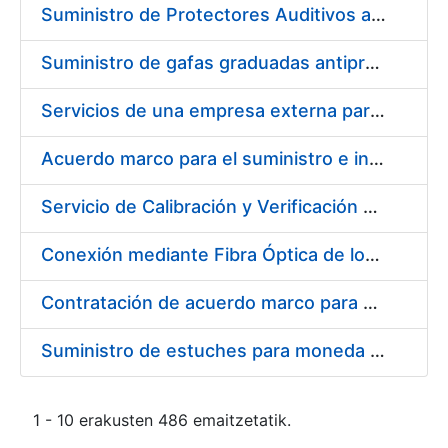
Suministro de Protectores Auditivos a medida para las personas trabajadoras de los Centros de Trabajo de Madrid y Burgos
Suministro de gafas graduadas antiproyecciones para los trabajadores de la FNMT-RCM en los centros de trabajo de Madrid y Burgos
Servicios de una empresa externa para el asesoramiento y resolución de los recursos de alzada que se presentan relacionados con procesos de selección para la FNMT-RCM
Acuerdo marco para el suministro e instalación de persianas, estores y otros complementos
Servicio de Calibración y Verificación Externa de los Equipos de Medición del Servicio de Prevención de la FNMT-RCM
Conexión mediante Fibra Óptica de los Centros de Proceso de Datos (CPDs) de las sedes de la FNMT-RCM de Burgos y Madrid
Contratación de acuerdo marco para el Suministro de Material de Electricidad para la Fábrica Nacional de Moneda y Timbre-Real Casa de la Moneda en su centro de trabajo de Burgos
Suministro de estuches para moneda de 30 €
1 - 10 erakusten 486 emaitzetatik.