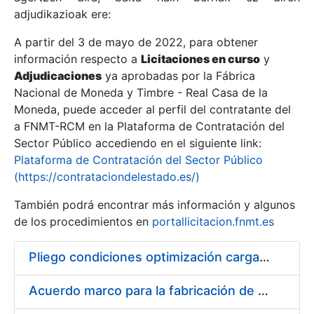
adjudikazioak ere:
A partir del 3 de mayo de 2022, para obtener
Erakutsi/Ezkutatu
información respecto a
Licitaciones en curso
y
Erakutsi/Ezkutatu
Adjudicaciones
ya aprobadas por la Fábrica
Nacional de Moneda y Timbre - Real Casa de la
Erakutsi/Ezkutatu
Moneda, puede acceder al perfil del contratante del
a FNMT-RCM en la Plataforma de Contratación del
Sector Público accediendo en el siguiente link:
Plataforma de Contratación del Sector Público
(https://contrataciondelestado.es/)
También podrá encontrar más información y algunos
de los procedimientos en
portallicitacion.fnmt.es
Pliego condiciones optimización cargas compras firmado
Erakutsi/Ezkutatu
Acuerdo marco para la fabricación de piezas