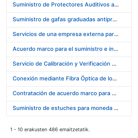
Suministro de Protectores Auditivos a medida para las personas trabajadoras de los Centros de Trabajo de Madrid y Burgos
Suministro de gafas graduadas antiproyecciones para los trabajadores de la FNMT-RCM en los centros de trabajo de Madrid y Burgos
Servicios de una empresa externa para el asesoramiento y resolución de los recursos de alzada que se presentan relacionados con procesos de selección para la FNMT-RCM
Acuerdo marco para el suministro e instalación de persianas, estores y otros complementos
Servicio de Calibración y Verificación Externa de los Equipos de Medición del Servicio de Prevención de la FNMT-RCM
Conexión mediante Fibra Óptica de los Centros de Proceso de Datos (CPDs) de las sedes de la FNMT-RCM de Burgos y Madrid
Contratación de acuerdo marco para el Suministro de Material de Electricidad para la Fábrica Nacional de Moneda y Timbre-Real Casa de la Moneda en su centro de trabajo de Burgos
Suministro de estuches para moneda de 30 €
1 - 10 erakusten 486 emaitzetatik.