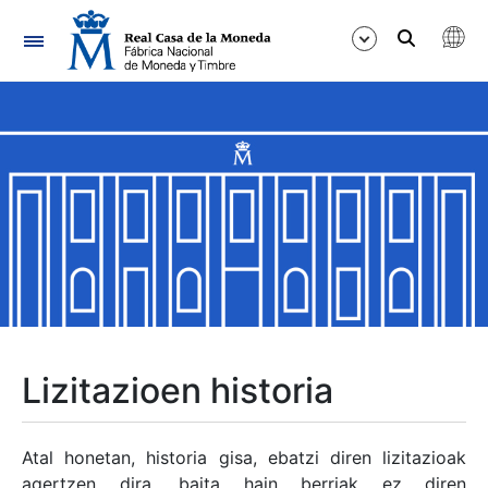
Nabigazioa
Erakutsi/Ezkutatu
Erakutsi/Ezkutatu
Erakutsi/Ezkutatu
Erakutsi/Ezkutatu
Erakutsi/Ezkutatu
Lizitazioen historia
Erakutsi/Ezkutatu
Atal honetan, historia gisa, ebatzi diren lizitazioak
agertzen dira, baita hain berriak ez diren