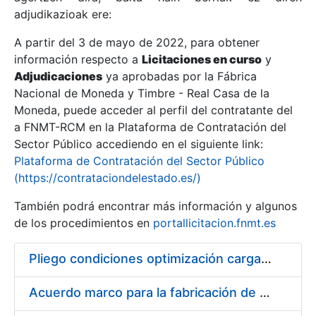
adjudikazioak ere:
A partir del 3 de mayo de 2022, para obtener
Erakutsi/Ezkutatu
información respecto a
Licitaciones en curso
y
Erakutsi/Ezkutatu
Adjudicaciones
ya aprobadas por la Fábrica
Nacional de Moneda y Timbre - Real Casa de la
Erakutsi/Ezkutatu
Moneda, puede acceder al perfil del contratante del
a FNMT-RCM en la Plataforma de Contratación del
Sector Público accediendo en el siguiente link:
Plataforma de Contratación del Sector Público
(https://contrataciondelestado.es/)
También podrá encontrar más información y algunos
de los procedimientos en
portallicitacion.fnmt.es
Pliego condiciones optimización cargas compras firmado
Erakutsi/Ezkutatu
Acuerdo marco para la fabricación de piezas