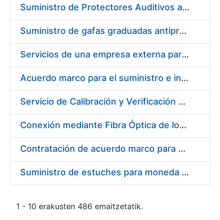
Suministro de Protectores Auditivos a medida para las personas trabajadoras de los Centros de Trabajo de Madrid y Burgos
Suministro de gafas graduadas antiproyecciones para los trabajadores de la FNMT-RCM en los centros de trabajo de Madrid y Burgos
Servicios de una empresa externa para el asesoramiento y resolución de los recursos de alzada que se presentan relacionados con procesos de selección para la FNMT-RCM
Acuerdo marco para el suministro e instalación de persianas, estores y otros complementos
Servicio de Calibración y Verificación Externa de los Equipos de Medición del Servicio de Prevención de la FNMT-RCM
Conexión mediante Fibra Óptica de los Centros de Proceso de Datos (CPDs) de las sedes de la FNMT-RCM de Burgos y Madrid
Contratación de acuerdo marco para el Suministro de Material de Electricidad para la Fábrica Nacional de Moneda y Timbre-Real Casa de la Moneda en su centro de trabajo de Burgos
Suministro de estuches para moneda de 30 €
1 - 10 erakusten 486 emaitzetatik.