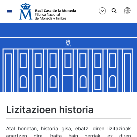
Nabigazioa
Erakutsi/Ezkutatu
Erakutsi/Ezkutatu
Erakutsi/Ezkutatu
Erakutsi/Ezkutatu
Erakutsi/Ezkutatu
Lizitazioen historia
Erakutsi/Ezkutatu
Atal honetan, historia gisa, ebatzi diren lizitazioak
agertzen dira, baita hain berriak ez diren