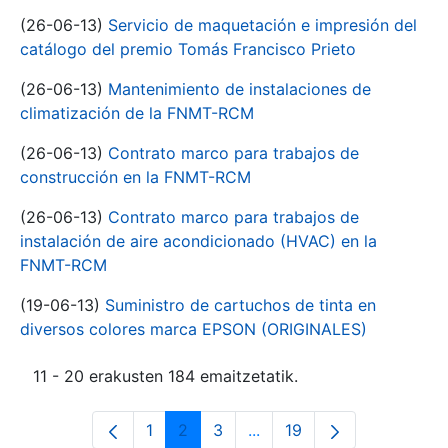
(26-06-13)
Servicio de maquetación e impresión del
catálogo del premio Tomás Francisco Prieto
(26-06-13)
Mantenimiento de instalaciones de
climatización de la FNMT-RCM
(26-06-13)
Contrato marco para trabajos de
construcción en la FNMT-RCM
(26-06-13)
Contrato marco para trabajos de
instalación de aire acondicionado (HVAC) en la
FNMT-RCM
(19-06-13)
Suministro de cartuchos de tinta en
diversos colores marca EPSON (ORIGINALES)
11 - 20 erakusten 184 emaitzetatik.
1
2
3
...
19
Orrialdea
Orrialdea
Orrialdea
Intermediate Pages Use T
Orrialdea