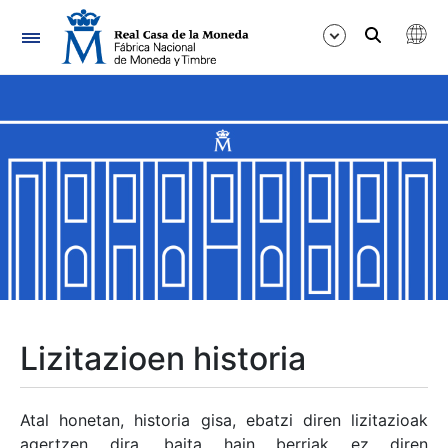
Nabigazioa
Erakutsi/Ezkutatu
Erakutsi/Ezkutatu
Erakutsi/Ezkutatu
Erakutsi/Ezkutatu
Erakutsi/Ezkutatu
Lizitazioen historia
Erakutsi/Ezkutatu
Atal honetan, historia gisa, ebatzi diren lizitazioak
agertzen dira, baita hain berriak ez diren