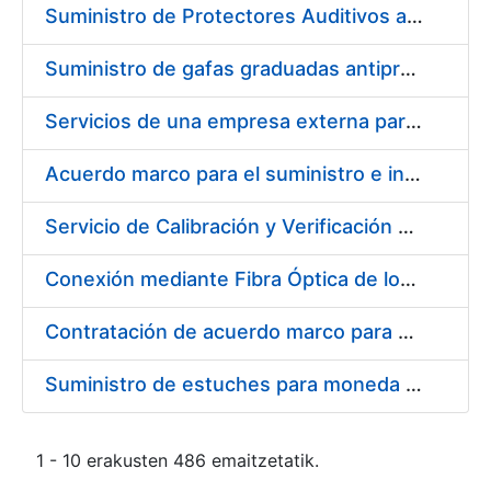
Suministro de Protectores Auditivos a medida para las personas trabajadoras de los Centros de Trabajo de Madrid y Burgos
Suministro de gafas graduadas antiproyecciones para los trabajadores de la FNMT-RCM en los centros de trabajo de Madrid y Burgos
Servicios de una empresa externa para el asesoramiento y resolución de los recursos de alzada que se presentan relacionados con procesos de selección para la FNMT-RCM
Acuerdo marco para el suministro e instalación de persianas, estores y otros complementos
Servicio de Calibración y Verificación Externa de los Equipos de Medición del Servicio de Prevención de la FNMT-RCM
Conexión mediante Fibra Óptica de los Centros de Proceso de Datos (CPDs) de las sedes de la FNMT-RCM de Burgos y Madrid
Contratación de acuerdo marco para el Suministro de Material de Electricidad para la Fábrica Nacional de Moneda y Timbre-Real Casa de la Moneda en su centro de trabajo de Burgos
Suministro de estuches para moneda de 30 €
1 - 10 erakusten 486 emaitzetatik.