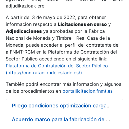
adjudikazioak ere:
A partir del 3 de mayo de 2022, para obtener
Erakutsi/Ezkutatu
información respecto a
Licitaciones en curso
y
Erakutsi/Ezkutatu
Adjudicaciones
ya aprobadas por la Fábrica
Nacional de Moneda y Timbre - Real Casa de la
Erakutsi/Ezkutatu
Moneda, puede acceder al perfil del contratante del
a FNMT-RCM en la Plataforma de Contratación del
Sector Público accediendo en el siguiente link:
Plataforma de Contratación del Sector Público
(https://contrataciondelestado.es/)
También podrá encontrar más información y algunos
de los procedimientos en
portallicitacion.fnmt.es
Pliego condiciones optimización cargas compras firmado
Erakutsi/Ezkutatu
Acuerdo marco para la fabricación de piezas