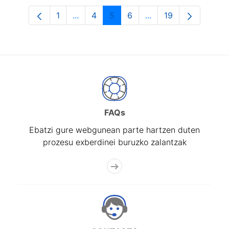
1
...
4
5
6
...
19
Orrialdea
Intermediate Pages Use TAB to navigat
Orrialdea
Orrialdea
Orrialdea
Intermediate Pages U
Orrialdea
FAQs
Ebatzi gure webgunean parte hartzen duten
prozesu exberdinei buruzko zalantzak