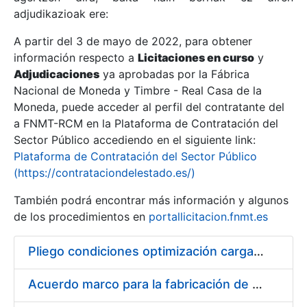
adjudikazioak ere:
A partir del 3 de mayo de 2022, para obtener
Erakutsi/Ezkutatu
información respecto a
Licitaciones en curso
y
Erakutsi/Ezkutatu
Adjudicaciones
ya aprobadas por la Fábrica
Nacional de Moneda y Timbre - Real Casa de la
Erakutsi/Ezkutatu
Moneda, puede acceder al perfil del contratante del
a FNMT-RCM en la Plataforma de Contratación del
Sector Público accediendo en el siguiente link:
Plataforma de Contratación del Sector Público
(https://contrataciondelestado.es/)
También podrá encontrar más información y algunos
de los procedimientos en
portallicitacion.fnmt.es
Pliego condiciones optimización cargas compras firmado
Erakutsi/Ezkutatu
Acuerdo marco para la fabricación de piezas