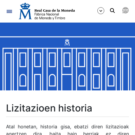
Nabigazioa
Erakutsi/Ezkutatu
Erakutsi/Ezkutatu
Erakutsi/Ezkutatu
Erakutsi/Ezkutatu
Erakutsi/Ezkutatu
Lizitazioen historia
Erakutsi/Ezkutatu
Atal honetan, historia gisa, ebatzi diren lizitazioak
agertzen dira, baita hain berriak ez diren