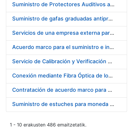
Suministro de Protectores Auditivos a medida para las personas trabajadoras de los Centros de Trabajo de Madrid y Burgos
Suministro de gafas graduadas antiproyecciones para los trabajadores de la FNMT-RCM en los centros de trabajo de Madrid y Burgos
Servicios de una empresa externa para el asesoramiento y resolución de los recursos de alzada que se presentan relacionados con procesos de selección para la FNMT-RCM
Acuerdo marco para el suministro e instalación de persianas, estores y otros complementos
Servicio de Calibración y Verificación Externa de los Equipos de Medición del Servicio de Prevención de la FNMT-RCM
Conexión mediante Fibra Óptica de los Centros de Proceso de Datos (CPDs) de las sedes de la FNMT-RCM de Burgos y Madrid
Contratación de acuerdo marco para el Suministro de Material de Electricidad para la Fábrica Nacional de Moneda y Timbre-Real Casa de la Moneda en su centro de trabajo de Burgos
Suministro de estuches para moneda de 30 €
1 - 10 erakusten 486 emaitzetatik.