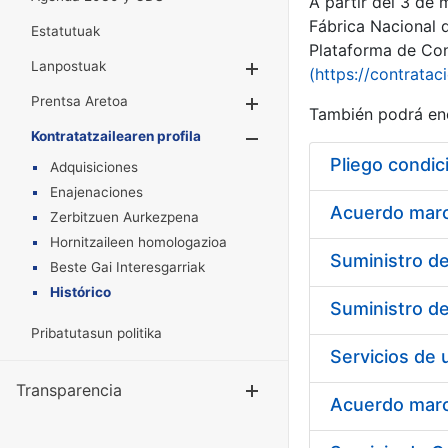
A partir del 3 de
Fábrica Nacional 
Estatutuak
Plataforma de Cont
Lanpostuak
Erakutsi/Ezkuta
(https://contratac
Prentsa Aretoa
Erakutsi/Ezkuta
También podrá enc
Kontratatzailearen profila
Erakutsi/Ezkut
Pliego condic
Adquisiciones
Enajenaciones
Acuerdo marco
Zerbitzuen Aurkezpena
Hornitzaileen homologazioa
Beste Gai Interesgarriak
Histórico
Pribatutasun politika
Transparencia
Erakutsi/Ezku
Acuerdo marco