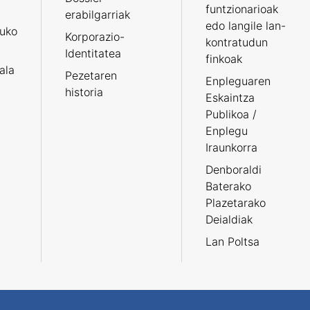
funtzionarioak
erabilgarriak
edo langile lan-
ruko
Korporazio-
kontratudun
Identitatea
finkoak
tala
Pezetaren
Enpleguaren
historia
Eskaintza
Publikoa /
Enplegu
Iraunkorra
Denboraldi
Baterako
Plazetarako
Deialdiak
Lan Poltsa