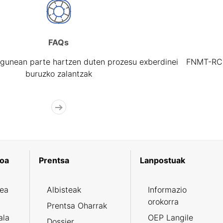
FAQs
gunean parte hartzen duten prozesu exberdinei
FNMT-RCM 
buruzko zalantzak
koa
Prentsa
Lanpostuak
zea
Albisteak
Informazio
orokorra
Prentsa Oharrak
ala
OEP Langile
Dossier