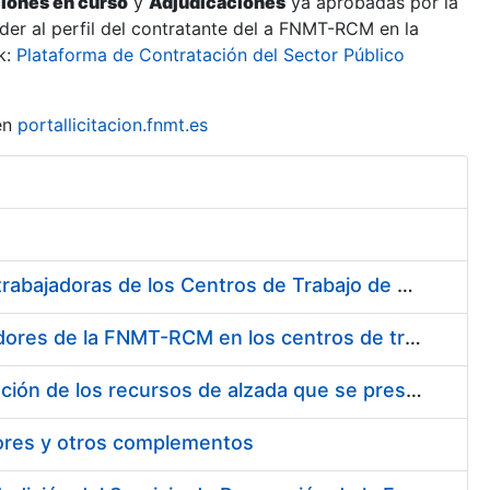
ciones en curso
y
Adjudicaciones
ya aprobadas por la
er al perfil del contratante del a FNMT-RCM en la
k:
Plataforma de Contratación del Sector Público
en
portallicitacion.fnmt.es
Suministro de Protectores Auditivos a medida para las personas trabajadoras de los Centros de Trabajo de Madrid y Burgos
Suministro de gafas graduadas antiproyecciones para los trabajadores de la FNMT-RCM en los centros de trabajo de Madrid y Burgos
Servicios de una empresa externa para el asesoramiento y resolución de los recursos de alzada que se presentan relacionados con procesos de selección para la FNMT-RCM
tores y otros complementos