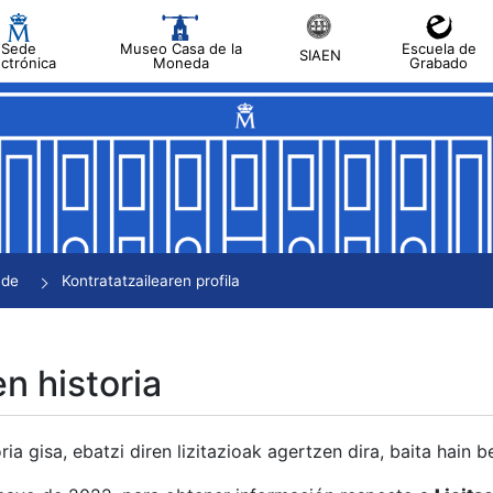
Sede
Museo Casa de la
Escuela de
SIAEN
ectrónica
Moneda
Grabado
tatu
tatu
tatu
tatu
nde
Kontratatzailearen profila
tatu
en historia
ria gisa, ebatzi diren lizitazioak agertzen dira, baita hain 
tu