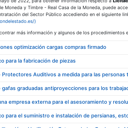
 mayo de 2022, para obtener información respecto a
Licita
de Moneda y Timbre - Real Casa de la Moneda, puede acced
ratación del Sector Público accediendo en el siguiente lin
tu
iondelestado.es/)
tu
ontrar más información y algunos de los procedimientos 
atu
iones optimización cargas compras firmado
 para la fabricación de piezas
tatu
 para el suministro e instalación de persianas, es