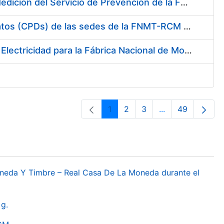
Servicio de Calibración y Verificación Externa de los Equipos de Medición del Servicio de Prevención de la FNMT-RCM
Conexión mediante Fibra Óptica de los Centros de Proceso de Datos (CPDs) de las sedes de la FNMT-RCM de Burgos y Madrid
Contratación de acuerdo marco para el Suministro de Material de Electricidad para la Fábrica Nacional de Moneda y Timbre-Real Casa de la Moneda en su centro de trabajo de Burgos
1
2
3
...
49
Orrialdea
Orrialdea
Orrialdea
Intermediate Pa
Orrialdea
oneda Y Timbre – Real Casa De La Moneda durante el
g.