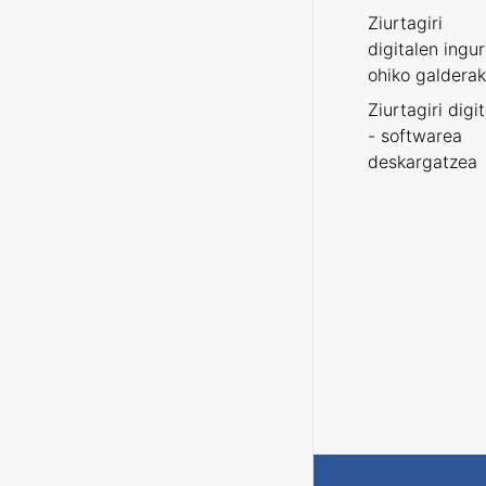
Ziurtagiri
digitalen ingu
ohiko galderak
Ziurtagiri digi
- softwarea
deskargatzea