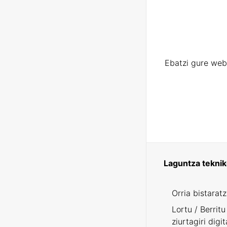
Ebatzi gure web
Laguntza tekni
Orria bistarat
Lortu / Berritu
ziurtagiri digit