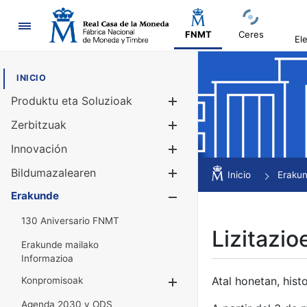
Nabigazioa
FNMT
Ceres
El
INICIO
Produktu eta Soluzioak
Erakutsi/Ezku
Zerbitzuak
Erakutsi/Ezku
Innovación
Erakutsi/Ezku
Bildumazalearen
Erakutsi/Ezku
Inicio
Eraku
Erakunde
Erakutsi/Ezku
130 Aniversario FNMT
Lizitazio
Erakunde mailako
Informazioa
Atal honetan, histo
Konpromisoak
Erakutsi/Ezkuta
Agenda 2030 y ODS