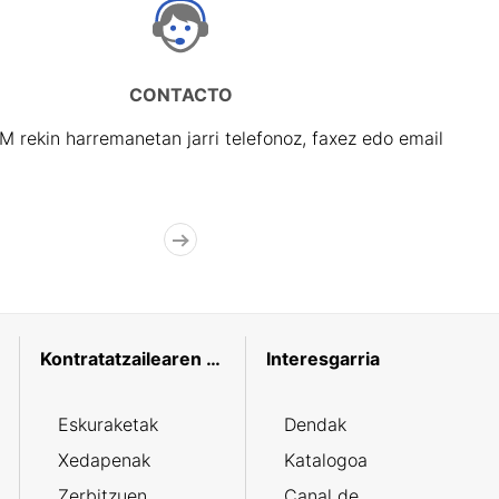
CONTACTO
rekin harremanetan jarri telefonoz, faxez edo email
Kontratatzailearen profila
Interesgarria
Eskuraketak
Dendak
Xedapenak
Katalogoa
Zerbitzuen
Canal de