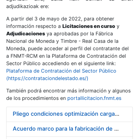
adjudikazioak ere:
A partir del 3 de mayo de 2022, para obtener
Erakutsi/Ezkutatu
información respecto a
Licitaciones en curso
y
Erakutsi/Ezkutatu
Adjudicaciones
ya aprobadas por la Fábrica
Nacional de Moneda y Timbre - Real Casa de la
Erakutsi/Ezkutatu
Moneda, puede acceder al perfil del contratante del
a FNMT-RCM en la Plataforma de Contratación del
Sector Público accediendo en el siguiente link:
Plataforma de Contratación del Sector Público
(https://contrataciondelestado.es/)
También podrá encontrar más información y algunos
de los procedimientos en
portallicitacion.fnmt.es
Pliego condiciones optimización cargas compras firmado
Erakutsi/Ezkutatu
Acuerdo marco para la fabricación de piezas