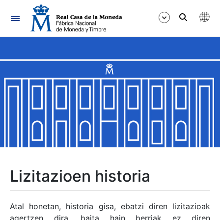
Nabigazioa
Erakutsi/Ezkutatu
Erakutsi/Ezkutatu
Erakutsi/Ezkutatu
Erakutsi/Ezkutatu
Erakutsi/Ezkutatu
Lizitazioen historia
Erakutsi/Ezkutatu
Atal honetan, historia gisa, ebatzi diren lizitazioak
agertzen dira, baita hain berriak ez diren