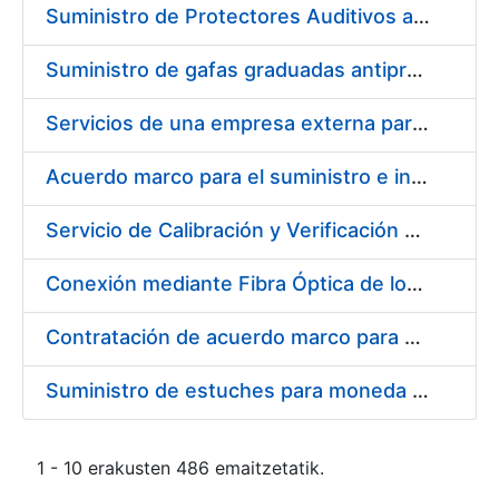
Suministro de Protectores Auditivos a medida para las personas trabajadoras de los Centros de Trabajo de Madrid y Burgos
Suministro de gafas graduadas antiproyecciones para los trabajadores de la FNMT-RCM en los centros de trabajo de Madrid y Burgos
Servicios de una empresa externa para el asesoramiento y resolución de los recursos de alzada que se presentan relacionados con procesos de selección para la FNMT-RCM
Acuerdo marco para el suministro e instalación de persianas, estores y otros complementos
Servicio de Calibración y Verificación Externa de los Equipos de Medición del Servicio de Prevención de la FNMT-RCM
Conexión mediante Fibra Óptica de los Centros de Proceso de Datos (CPDs) de las sedes de la FNMT-RCM de Burgos y Madrid
Contratación de acuerdo marco para el Suministro de Material de Electricidad para la Fábrica Nacional de Moneda y Timbre-Real Casa de la Moneda en su centro de trabajo de Burgos
Suministro de estuches para moneda de 30 €
1 - 10 erakusten 486 emaitzetatik.