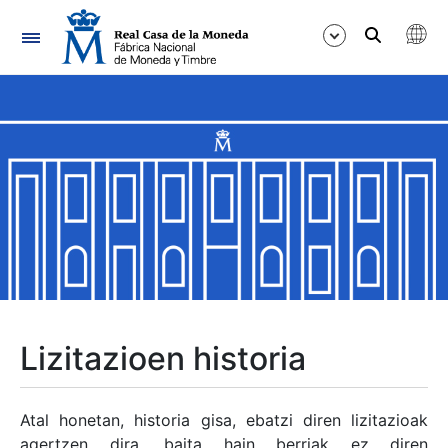
Nabigazioa
Erakutsi/Ezkutatu
Erakutsi/Ezkutatu
Erakutsi/Ezkutatu
Erakutsi/Ezkutatu
Erakutsi/Ezkutatu
Lizitazioen historia
Erakutsi/Ezkutatu
Atal honetan, historia gisa, ebatzi diren lizitazioak
agertzen dira, baita hain berriak ez diren