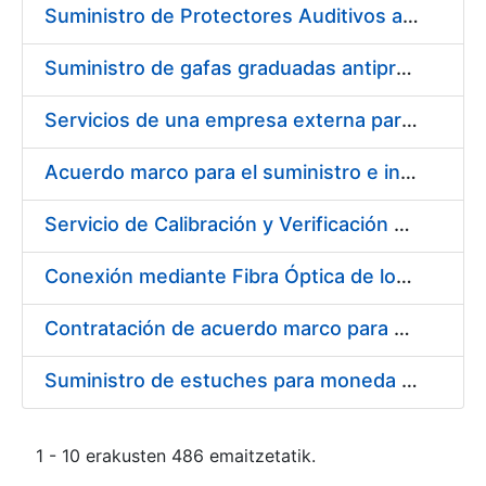
Suministro de Protectores Auditivos a medida para las personas trabajadoras de los Centros de Trabajo de Madrid y Burgos
Suministro de gafas graduadas antiproyecciones para los trabajadores de la FNMT-RCM en los centros de trabajo de Madrid y Burgos
Servicios de una empresa externa para el asesoramiento y resolución de los recursos de alzada que se presentan relacionados con procesos de selección para la FNMT-RCM
Acuerdo marco para el suministro e instalación de persianas, estores y otros complementos
Servicio de Calibración y Verificación Externa de los Equipos de Medición del Servicio de Prevención de la FNMT-RCM
Conexión mediante Fibra Óptica de los Centros de Proceso de Datos (CPDs) de las sedes de la FNMT-RCM de Burgos y Madrid
Contratación de acuerdo marco para el Suministro de Material de Electricidad para la Fábrica Nacional de Moneda y Timbre-Real Casa de la Moneda en su centro de trabajo de Burgos
Suministro de estuches para moneda de 30 €
1 - 10 erakusten 486 emaitzetatik.