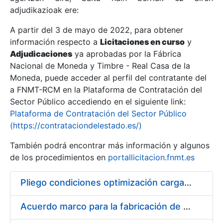
adjudikazioak ere:
A partir del 3 de mayo de 2022, para obtener
Erakutsi/Ezkutatu
información respecto a
Licitaciones en curso
y
Erakutsi/Ezkutatu
Adjudicaciones
ya aprobadas por la Fábrica
Nacional de Moneda y Timbre - Real Casa de la
Erakutsi/Ezkutatu
Moneda, puede acceder al perfil del contratante del
a FNMT-RCM en la Plataforma de Contratación del
Sector Público accediendo en el siguiente link:
Plataforma de Contratación del Sector Público
(https://contrataciondelestado.es/)
También podrá encontrar más información y algunos
de los procedimientos en
portallicitacion.fnmt.es
Pliego condiciones optimización cargas compras firmado
Erakutsi/Ezkutatu
Acuerdo marco para la fabricación de piezas