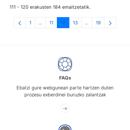
111 - 120 erakusten 184 emaitzetatik.
1
...
11
12
13
...
19
Orrialdea
Intermediate Pages Use TAB to navigate.
Orrialdea
Orrialdea
Orrialdea
Intermediate Pages
Orrialdea
FAQs
Ebatzi gure webgunean parte hartzen duten
prozesu exberdinei buruzko zalantzak