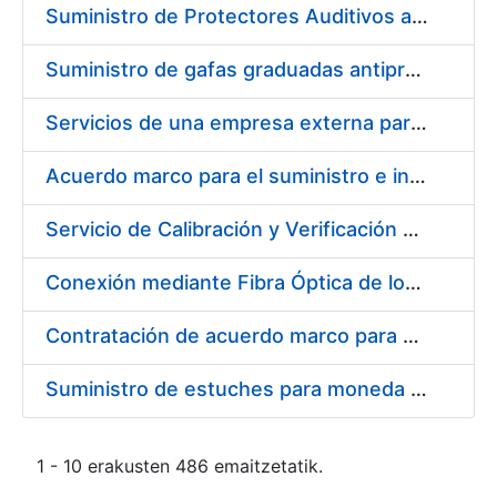
Suministro de Protectores Auditivos a medida para las personas trabajadoras de los Centros de Trabajo de Madrid y Burgos
Suministro de gafas graduadas antiproyecciones para los trabajadores de la FNMT-RCM en los centros de trabajo de Madrid y Burgos
Servicios de una empresa externa para el asesoramiento y resolución de los recursos de alzada que se presentan relacionados con procesos de selección para la FNMT-RCM
Acuerdo marco para el suministro e instalación de persianas, estores y otros complementos
Servicio de Calibración y Verificación Externa de los Equipos de Medición del Servicio de Prevención de la FNMT-RCM
Conexión mediante Fibra Óptica de los Centros de Proceso de Datos (CPDs) de las sedes de la FNMT-RCM de Burgos y Madrid
Contratación de acuerdo marco para el Suministro de Material de Electricidad para la Fábrica Nacional de Moneda y Timbre-Real Casa de la Moneda en su centro de trabajo de Burgos
Suministro de estuches para moneda de 30 €
1 - 10 erakusten 486 emaitzetatik.