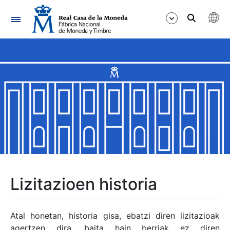
Nabigazioa
Erakutsi/Ezkutatu
Erakutsi/Ezkutatu
Erakutsi/Ezkutatu
Erakutsi/Ezkutatu
Erakutsi/Ezkutatu
Lizitazioen historia
Erakutsi/Ezkutatu
Atal honetan, historia gisa, ebatzi diren lizitazioak
agertzen dira, baita hain berriak ez diren