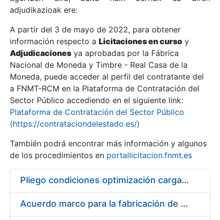
adjudikazioak ere:
A partir del 3 de mayo de 2022, para obtener
Erakutsi/Ezkutatu
información respecto a
Licitaciones en curso
y
Erakutsi/Ezkutatu
Adjudicaciones
ya aprobadas por la Fábrica
Nacional de Moneda y Timbre - Real Casa de la
Erakutsi/Ezkutatu
Moneda, puede acceder al perfil del contratante del
a FNMT-RCM en la Plataforma de Contratación del
Sector Público accediendo en el siguiente link:
Plataforma de Contratación del Sector Público
(https://contrataciondelestado.es/)
También podrá encontrar más información y algunos
de los procedimientos en
portallicitacion.fnmt.es
Pliego condiciones optimización cargas compras firmado
Erakutsi/Ezkutatu
Acuerdo marco para la fabricación de piezas