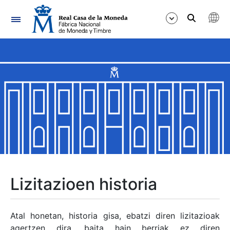
Nabigazioa
Erakutsi/Ezkutatu
Erakutsi/Ezkutatu
Erakutsi/Ezkutatu
Erakutsi/Ezkutatu
Erakutsi/Ezkutatu
Lizitazioen historia
Erakutsi/Ezkutatu
Atal honetan, historia gisa, ebatzi diren lizitazioak
agertzen dira, baita hain berriak ez diren