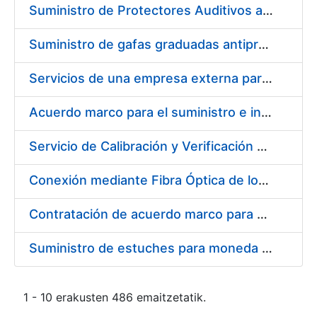
Suministro de Protectores Auditivos a medida para las personas trabajadoras de los Centros de Trabajo de Madrid y Burgos
Suministro de gafas graduadas antiproyecciones para los trabajadores de la FNMT-RCM en los centros de trabajo de Madrid y Burgos
Servicios de una empresa externa para el asesoramiento y resolución de los recursos de alzada que se presentan relacionados con procesos de selección para la FNMT-RCM
Acuerdo marco para el suministro e instalación de persianas, estores y otros complementos
Servicio de Calibración y Verificación Externa de los Equipos de Medición del Servicio de Prevención de la FNMT-RCM
Conexión mediante Fibra Óptica de los Centros de Proceso de Datos (CPDs) de las sedes de la FNMT-RCM de Burgos y Madrid
Contratación de acuerdo marco para el Suministro de Material de Electricidad para la Fábrica Nacional de Moneda y Timbre-Real Casa de la Moneda en su centro de trabajo de Burgos
Suministro de estuches para moneda de 30 €
1 - 10 erakusten 486 emaitzetatik.