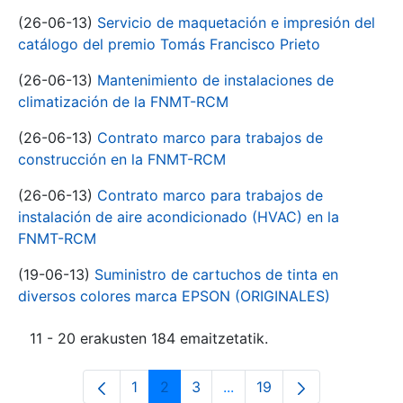
(26-06-13)
Servicio de maquetación e impresión del
catálogo del premio Tomás Francisco Prieto
(26-06-13)
Mantenimiento de instalaciones de
climatización de la FNMT-RCM
(26-06-13)
Contrato marco para trabajos de
construcción en la FNMT-RCM
(26-06-13)
Contrato marco para trabajos de
instalación de aire acondicionado (HVAC) en la
FNMT-RCM
(19-06-13)
Suministro de cartuchos de tinta en
diversos colores marca EPSON (ORIGINALES)
11 - 20 erakusten 184 emaitzetatik.
1
2
3
...
19
Orrialdea
Orrialdea
Orrialdea
Intermediate Pages Use T
Orrialdea