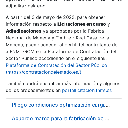
adjudikazioak ere:
A partir del 3 de mayo de 2022, para obtener
Erakutsi/Ezkutatu
información respecto a
Licitaciones en curso
y
Erakutsi/Ezkutatu
Adjudicaciones
ya aprobadas por la Fábrica
Nacional de Moneda y Timbre - Real Casa de la
Erakutsi/Ezkutatu
Moneda, puede acceder al perfil del contratante del
a FNMT-RCM en la Plataforma de Contratación del
Sector Público accediendo en el siguiente link:
Plataforma de Contratación del Sector Público
(https://contrataciondelestado.es/)
También podrá encontrar más información y algunos
de los procedimientos en
portallicitacion.fnmt.es
Pliego condiciones optimización cargas compras firmado
Erakutsi/Ezkutatu
Acuerdo marco para la fabricación de piezas