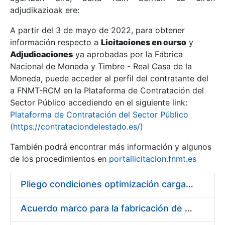
adjudikazioak ere:
A partir del 3 de mayo de 2022, para obtener
Erakutsi/Ezkutatu
información respecto a
Licitaciones en curso
y
Erakutsi/Ezkutatu
Adjudicaciones
ya aprobadas por la Fábrica
Nacional de Moneda y Timbre - Real Casa de la
Erakutsi/Ezkutatu
Moneda, puede acceder al perfil del contratante del
a FNMT-RCM en la Plataforma de Contratación del
Sector Público accediendo en el siguiente link:
Plataforma de Contratación del Sector Público
(https://contrataciondelestado.es/)
También podrá encontrar más información y algunos
de los procedimientos en
portallicitacion.fnmt.es
Pliego condiciones optimización cargas compras firmado
Erakutsi/Ezkutatu
Acuerdo marco para la fabricación de piezas