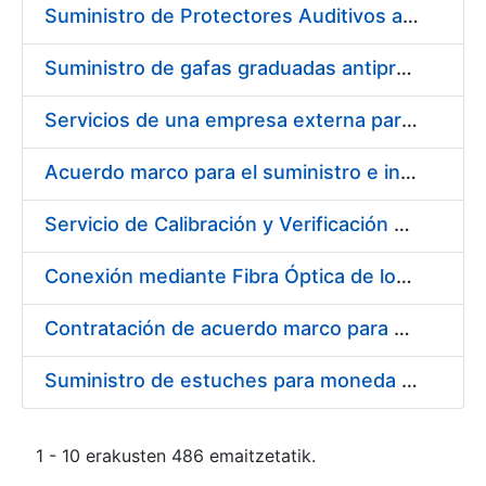
Suministro de Protectores Auditivos a medida para las personas trabajadoras de los Centros de Trabajo de Madrid y Burgos
Suministro de gafas graduadas antiproyecciones para los trabajadores de la FNMT-RCM en los centros de trabajo de Madrid y Burgos
Servicios de una empresa externa para el asesoramiento y resolución de los recursos de alzada que se presentan relacionados con procesos de selección para la FNMT-RCM
Acuerdo marco para el suministro e instalación de persianas, estores y otros complementos
Servicio de Calibración y Verificación Externa de los Equipos de Medición del Servicio de Prevención de la FNMT-RCM
Conexión mediante Fibra Óptica de los Centros de Proceso de Datos (CPDs) de las sedes de la FNMT-RCM de Burgos y Madrid
Contratación de acuerdo marco para el Suministro de Material de Electricidad para la Fábrica Nacional de Moneda y Timbre-Real Casa de la Moneda en su centro de trabajo de Burgos
Suministro de estuches para moneda de 30 €
1 - 10 erakusten 486 emaitzetatik.