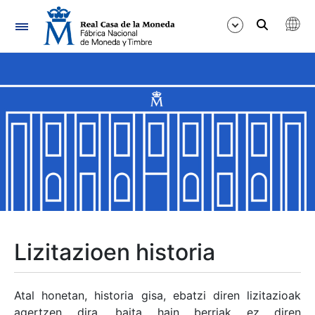
Nabigazioa
Erakutsi/Ezkutatu
Erakutsi/Ezkutatu
Erakutsi/Ezkutatu
Erakutsi/Ezkutatu
Erakutsi/Ezkutatu
Lizitazioen historia
Erakutsi/Ezkutatu
Atal honetan, historia gisa, ebatzi diren lizitazioak
agertzen dira, baita hain berriak ez diren