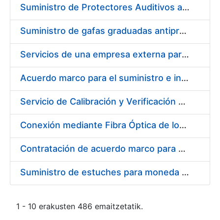
Suministro de Protectores Auditivos a medida para las personas trabajadoras de los Centros de Trabajo de Madrid y Burgos
Suministro de gafas graduadas antiproyecciones para los trabajadores de la FNMT-RCM en los centros de trabajo de Madrid y Burgos
Servicios de una empresa externa para el asesoramiento y resolución de los recursos de alzada que se presentan relacionados con procesos de selección para la FNMT-RCM
Acuerdo marco para el suministro e instalación de persianas, estores y otros complementos
Servicio de Calibración y Verificación Externa de los Equipos de Medición del Servicio de Prevención de la FNMT-RCM
Conexión mediante Fibra Óptica de los Centros de Proceso de Datos (CPDs) de las sedes de la FNMT-RCM de Burgos y Madrid
Contratación de acuerdo marco para el Suministro de Material de Electricidad para la Fábrica Nacional de Moneda y Timbre-Real Casa de la Moneda en su centro de trabajo de Burgos
Suministro de estuches para moneda de 30 €
1 - 10 erakusten 486 emaitzetatik.