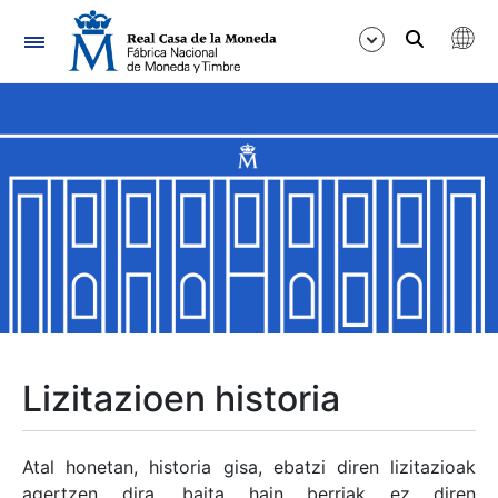
Nabigazioa
Erakutsi/Ezkutatu
Erakutsi/Ezkutatu
Erakutsi/Ezkutatu
Erakutsi/Ezkutatu
Erakutsi/Ezkutatu
Lizitazioen historia
Erakutsi/Ezkutatu
Atal honetan, historia gisa, ebatzi diren lizitazioak
agertzen dira, baita hain berriak ez diren