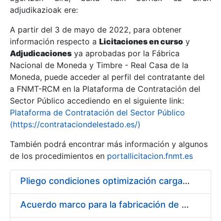
adjudikazioak ere:
A partir del 3 de mayo de 2022, para obtener
Erakutsi/Ezkutatu
información respecto a
Licitaciones en curso
y
Erakutsi/Ezkutatu
Adjudicaciones
ya aprobadas por la Fábrica
Nacional de Moneda y Timbre - Real Casa de la
Erakutsi/Ezkutatu
Moneda, puede acceder al perfil del contratante del
a FNMT-RCM en la Plataforma de Contratación del
Sector Público accediendo en el siguiente link:
Plataforma de Contratación del Sector Público
(https://contrataciondelestado.es/)
También podrá encontrar más información y algunos
de los procedimientos en
portallicitacion.fnmt.es
Pliego condiciones optimización cargas compras firmado
Erakutsi/Ezkutatu
Acuerdo marco para la fabricación de piezas