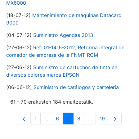
MX6000
(18-07-12)
Mantenimiento de máquinas Datacard
9000
(04-07-12)
Suministro Agendas 2013
(27-06-12)
Ref: 01-1416-2012, Reforma integral del
comedor de empresa de la FNMT-RCM
(27-06-12)
Suministro de cartuchos de tinta en
diversos colores marca EPSON
(06-06-12)
Suministro de catálogos y cartelería
61 - 70 erakusten 184 emaitzetatik.
1
...
6
7
8
...
19
Orrialdea
Intermediate Pages Use TAB to navigat
Orrialdea
Orrialdea
Orrialdea
Intermediate Pages U
Orrialdea