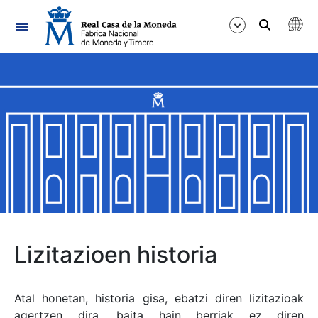
Nabigazioa
Erakutsi/Ezkutatu
Erakutsi/Ezkutatu
Erakutsi/Ezkutatu
Erakutsi/Ezkutatu
Erakutsi/Ezkutatu
Lizitazioen historia
Erakutsi/Ezkutatu
Atal honetan, historia gisa, ebatzi diren lizitazioak
agertzen dira, baita hain berriak ez diren