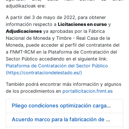
adjudikazioak ere:
A partir del 3 de mayo de 2022, para obtener
Erakutsi/Ezkutatu
información respecto a
Licitaciones en curso
y
Erakutsi/Ezkutatu
Adjudicaciones
ya aprobadas por la Fábrica
Nacional de Moneda y Timbre - Real Casa de la
Erakutsi/Ezkutatu
Moneda, puede acceder al perfil del contratante del
a FNMT-RCM en la Plataforma de Contratación del
Sector Público accediendo en el siguiente link:
Plataforma de Contratación del Sector Público
(https://contrataciondelestado.es/)
También podrá encontrar más información y algunos
de los procedimientos en
portallicitacion.fnmt.es
Pliego condiciones optimización cargas compras firmado
Erakutsi/Ezkutatu
Acuerdo marco para la fabricación de piezas