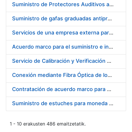
Suministro de Protectores Auditivos a medida para las personas trabajadoras de los Centros de Trabajo de Madrid y Burgos
Suministro de gafas graduadas antiproyecciones para los trabajadores de la FNMT-RCM en los centros de trabajo de Madrid y Burgos
Servicios de una empresa externa para el asesoramiento y resolución de los recursos de alzada que se presentan relacionados con procesos de selección para la FNMT-RCM
Acuerdo marco para el suministro e instalación de persianas, estores y otros complementos
Servicio de Calibración y Verificación Externa de los Equipos de Medición del Servicio de Prevención de la FNMT-RCM
Conexión mediante Fibra Óptica de los Centros de Proceso de Datos (CPDs) de las sedes de la FNMT-RCM de Burgos y Madrid
Contratación de acuerdo marco para el Suministro de Material de Electricidad para la Fábrica Nacional de Moneda y Timbre-Real Casa de la Moneda en su centro de trabajo de Burgos
Suministro de estuches para moneda de 30 €
1 - 10 erakusten 486 emaitzetatik.