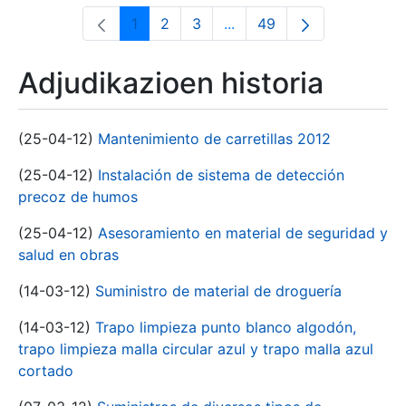
1
2
3
...
49
Orrialdea
Orrialdea
Orrialdea
Intermediate Pages Use T
Orrialdea
Adjudikazioen historia
(25-04-12)
Mantenimiento de carretillas 2012
(25-04-12)
Instalación de sistema de detección
precoz de humos
(25-04-12)
Asesoramiento en material de seguridad y
salud en obras
(14-03-12)
Suministro de material de droguería
(14-03-12)
Trapo limpieza punto blanco algodón,
trapo limpieza malla circular azul y trapo malla azul
cortado