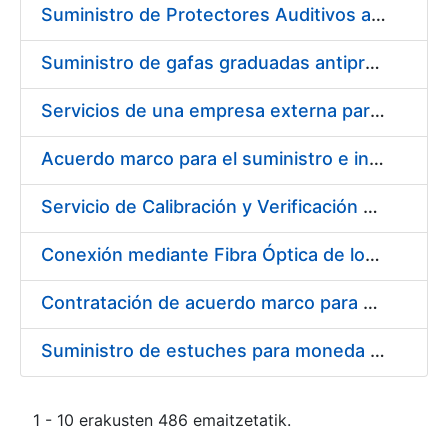
Suministro de Protectores Auditivos a medida para las personas trabajadoras de los Centros de Trabajo de Madrid y Burgos
Suministro de gafas graduadas antiproyecciones para los trabajadores de la FNMT-RCM en los centros de trabajo de Madrid y Burgos
Servicios de una empresa externa para el asesoramiento y resolución de los recursos de alzada que se presentan relacionados con procesos de selección para la FNMT-RCM
Acuerdo marco para el suministro e instalación de persianas, estores y otros complementos
Servicio de Calibración y Verificación Externa de los Equipos de Medición del Servicio de Prevención de la FNMT-RCM
Conexión mediante Fibra Óptica de los Centros de Proceso de Datos (CPDs) de las sedes de la FNMT-RCM de Burgos y Madrid
Contratación de acuerdo marco para el Suministro de Material de Electricidad para la Fábrica Nacional de Moneda y Timbre-Real Casa de la Moneda en su centro de trabajo de Burgos
Suministro de estuches para moneda de 30 €
1 - 10 erakusten 486 emaitzetatik.