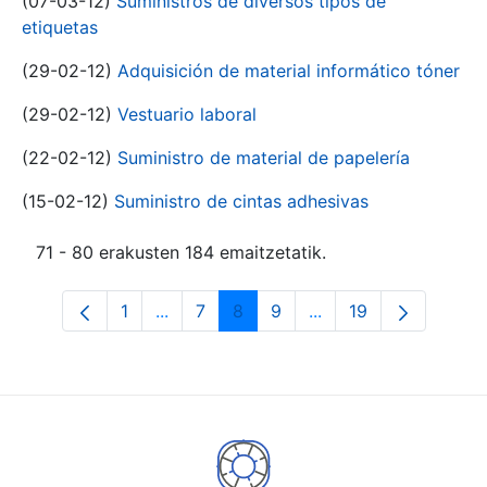
(07-03-12)
Suministros de diversos tipos de
etiquetas
(29-02-12)
Adquisición de material informático tóner
(29-02-12)
Vestuario laboral
(22-02-12)
Suministro de material de papelería
(15-02-12)
Suministro de cintas adhesivas
71 - 80 erakusten 184 emaitzetatik.
1
...
7
8
9
...
19
Orrialdea
Intermediate Pages Use TAB to navigat
Orrialdea
Orrialdea
Orrialdea
Intermediate Pages U
Orrialdea