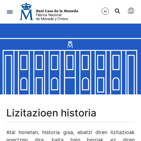
Nabigazioa
Erakutsi/Ezkutatu
Erakutsi/Ezkutatu
Erakutsi/Ezkutatu
Erakutsi/Ezkutatu
Erakutsi/Ezkutatu
Lizitazioen historia
Erakutsi/Ezkutatu
Atal honetan, historia gisa, ebatzi diren lizitazioak
agertzen dira, baita hain berriak ez diren