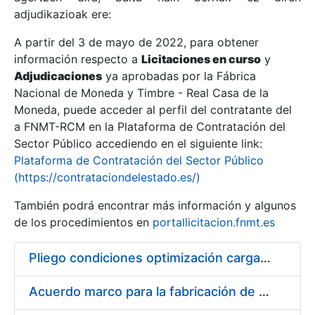
adjudikazioak ere:
A partir del 3 de mayo de 2022, para obtener
Erakutsi/Ezkutatu
información respecto a
Licitaciones en curso
y
Erakutsi/Ezkutatu
Adjudicaciones
ya aprobadas por la Fábrica
Nacional de Moneda y Timbre - Real Casa de la
Erakutsi/Ezkutatu
Moneda, puede acceder al perfil del contratante del
a FNMT-RCM en la Plataforma de Contratación del
Sector Público accediendo en el siguiente link:
Plataforma de Contratación del Sector Público
(https://contrataciondelestado.es/)
También podrá encontrar más información y algunos
de los procedimientos en
portallicitacion.fnmt.es
Pliego condiciones optimización cargas compras firmado
Erakutsi/Ezkutatu
Acuerdo marco para la fabricación de piezas