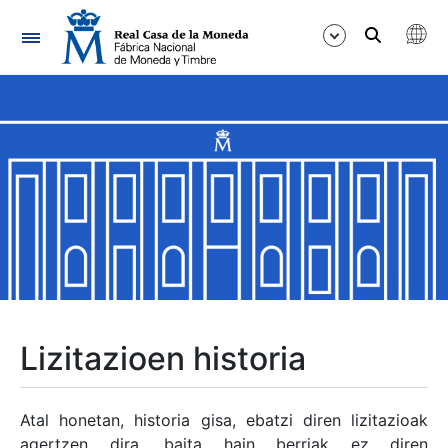
Nabigazioa
Erakutsi/Ezkutatu
Erakutsi/Ezkutatu
Erakutsi/Ezkutatu
Erakutsi/Ezkutatu
Erakutsi/Ezkutatu
Lizitazioen historia
Erakutsi/Ezkutatu
Atal honetan, historia gisa, ebatzi diren lizitazioak
agertzen dira, baita hain berriak ez diren