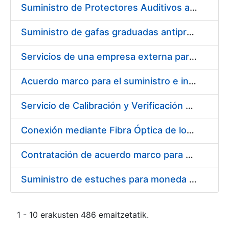
Suministro de Protectores Auditivos a medida para las personas trabajadoras de los Centros de Trabajo de Madrid y Burgos
Suministro de gafas graduadas antiproyecciones para los trabajadores de la FNMT-RCM en los centros de trabajo de Madrid y Burgos
Servicios de una empresa externa para el asesoramiento y resolución de los recursos de alzada que se presentan relacionados con procesos de selección para la FNMT-RCM
Acuerdo marco para el suministro e instalación de persianas, estores y otros complementos
Servicio de Calibración y Verificación Externa de los Equipos de Medición del Servicio de Prevención de la FNMT-RCM
Conexión mediante Fibra Óptica de los Centros de Proceso de Datos (CPDs) de las sedes de la FNMT-RCM de Burgos y Madrid
Contratación de acuerdo marco para el Suministro de Material de Electricidad para la Fábrica Nacional de Moneda y Timbre-Real Casa de la Moneda en su centro de trabajo de Burgos
Suministro de estuches para moneda de 30 €
1 - 10 erakusten 486 emaitzetatik.