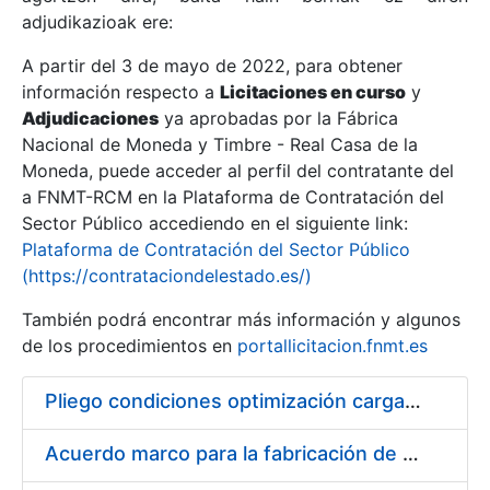
adjudikazioak ere:
A partir del 3 de mayo de 2022, para obtener
Erakutsi/Ezkutatu
información respecto a
Licitaciones en curso
y
Erakutsi/Ezkutatu
Adjudicaciones
ya aprobadas por la Fábrica
Nacional de Moneda y Timbre - Real Casa de la
Erakutsi/Ezkutatu
Moneda, puede acceder al perfil del contratante del
a FNMT-RCM en la Plataforma de Contratación del
Sector Público accediendo en el siguiente link:
Plataforma de Contratación del Sector Público
(https://contrataciondelestado.es/)
También podrá encontrar más información y algunos
de los procedimientos en
portallicitacion.fnmt.es
Pliego condiciones optimización cargas compras firmado
Erakutsi/Ezkutatu
Acuerdo marco para la fabricación de piezas