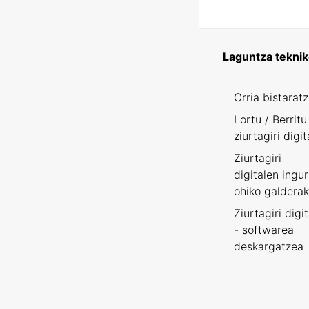
Laguntza tekni
Orria bistarat
Lortu / Berritu
ziurtagiri digit
Ziurtagiri
digitalen ingu
ohiko galderak
Ziurtagiri digi
- softwarea
deskargatzea