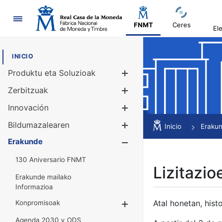
Nabigazioa
FNMT
Ceres
El
INICIO
Produktu eta Soluzioak
Erakutsi/Ezku
Zerbitzuak
Erakutsi/Ezku
Innovación
Erakutsi/Ezku
Bildumazalearen
Erakutsi/Ezku
Inicio
Eraku
Erakunde
Erakutsi/Ezku
130 Aniversario FNMT
Lizitazio
Erakunde mailako
Informazioa
Atal honetan, histo
Konpromisoak
Erakutsi/Ezkuta
Agenda 2030 y ODS