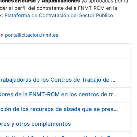
ciones en curso
y
Adjudicaciones
ya aprobadas por la
er al perfil del contratante del a FNMT-RCM en la
k:
Plataforma de Contratación del Sector Público
en
portallicitacion.fnmt.es
Suministro de Protectores Auditivos a medida para las personas trabajadoras de los Centros de Trabajo de Madrid y Burgos
Suministro de gafas graduadas antiproyecciones para los trabajadores de la FNMT-RCM en los centros de trabajo de Madrid y Burgos
Servicios de una empresa externa para el asesoramiento y resolución de los recursos de alzada que se presentan relacionados con procesos de selección para la FNMT-RCM
tores y otros complementos