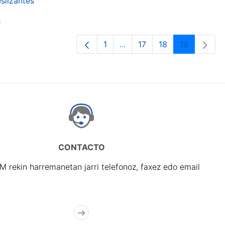
slizantes
s
1
...
17
18
19
Orrialdea
Intermediate Pages Use TA
Orrialdea
Orrialdea
Orrialdea
CONTACTO
rekin harremanetan jarri telefonoz, faxez edo email