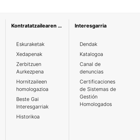
Kontratatzailearen profila
Interesgarria
Eskuraketak
Dendak
Xedapenak
Katalogoa
Zerbitzuen
Canal de
Aurkezpena
denuncias
Hornitzaileen
Certificaciones
homologazioa
de Sistemas de
Gestión
Beste Gai
Homologados
Interesgarriak
Historikoa