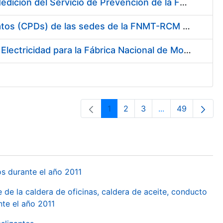
Servicio de Calibración y Verificación Externa de los Equipos de Medición del Servicio de Prevención de la FNMT-RCM
Conexión mediante Fibra Óptica de los Centros de Proceso de Datos (CPDs) de las sedes de la FNMT-RCM de Burgos y Madrid
Contratación de acuerdo marco para el Suministro de Material de Electricidad para la Fábrica Nacional de Moneda y Timbre-Real Casa de la Moneda en su centro de trabajo de Burgos
1
2
3
...
49
Orrialdea
Orrialdea
Orrialdea
Intermediate Pa
Orrialdea
os durante el año 2011
 de la caldera de oficinas, caldera de aceite, conducto
te el año 2011