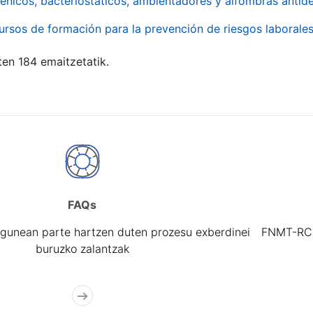
énicos, bacteriostáticos, ambientadores y alfombras antide
ursos de formación para la prevención de riesgos laborale
ten 184 emaitzetatik.
FAQs
gunean parte hartzen duten prozesu exberdinei
FNMT-RCM 
buruzko zalantzak