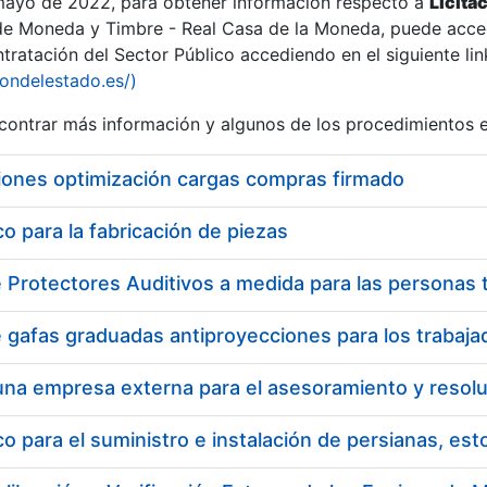
 mayo de 2022, para obtener información respecto a
Licita
de Moneda y Timbre - Real Casa de la Moneda, puede acced
ratación del Sector Público accediendo en el siguiente lin
tu
iondelestado.es/)
tu
ontrar más información y algunos de los procedimientos 
atu
iones optimización cargas compras firmado
 para la fabricación de piezas
tatu
 para el suministro e instalación de persianas, es