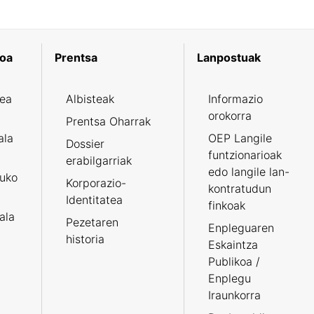
koa
Prentsa
Lanpostuak
zea
Albisteak
Informazio
orokorra
Prentsa Oharrak
ala
OEP Langile
Dossier
funtzionarioak
erabilgarriak
edo langile lan-
ruko
Korporazio-
kontratudun
Identitatea
finkoak
tala
Pezetaren
Enpleguaren
historia
Eskaintza
Publikoa /
Enplegu
Iraunkorra