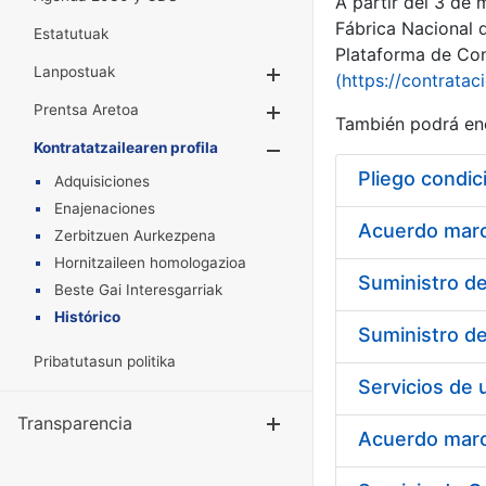
A partir del 3 de
Fábrica Nacional 
Estatutuak
Plataforma de Cont
Lanpostuak
Erakutsi/Ezkuta
(https://contratac
Prentsa Aretoa
Erakutsi/Ezkuta
También podrá enc
Kontratatzailearen profila
Erakutsi/Ezkut
Pliego condic
Adquisiciones
Enajenaciones
Acuerdo marco
Zerbitzuen Aurkezpena
Hornitzaileen homologazioa
Beste Gai Interesgarriak
Histórico
Pribatutasun politika
Transparencia
Erakutsi/Ezku
Acuerdo marco