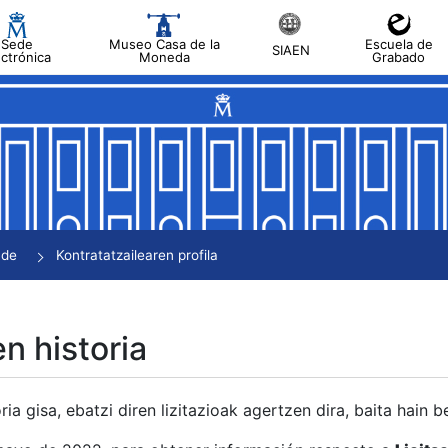
Sede
Museo Casa de la
Escuela de
SIAEN
ectrónica
Moneda
Grabado
tatu
tatu
tatu
tatu
nde
Kontratatzailearen profila
tatu
en historia
ria gisa, ebatzi diren lizitazioak agertzen dira, baita hain 
tu