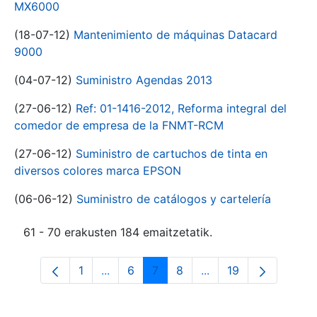
MX6000
(18-07-12)
Mantenimiento de máquinas Datacard
9000
(04-07-12)
Suministro Agendas 2013
(27-06-12)
Ref: 01-1416-2012, Reforma integral del
comedor de empresa de la FNMT-RCM
(27-06-12)
Suministro de cartuchos de tinta en
diversos colores marca EPSON
(06-06-12)
Suministro de catálogos y cartelería
61 - 70 erakusten 184 emaitzetatik.
1
...
6
7
8
...
19
Orrialdea
Intermediate Pages Use TAB to navigat
Orrialdea
Orrialdea
Orrialdea
Intermediate Pages U
Orrialdea