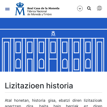
Nabigazioa
Erakutsi/Ezkutatu
Erakutsi/Ezkutatu
Erakutsi/Ezkutatu
Erakutsi/Ezkutatu
Erakutsi/Ezkutatu
Lizitazioen historia
Erakutsi/Ezkutatu
Atal honetan, historia gisa, ebatzi diren lizitazioak
agertzen dira, baita hain berriak ez diren