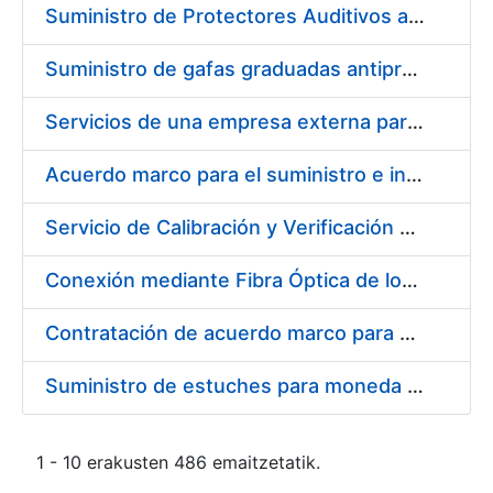
Suministro de Protectores Auditivos a medida para las personas trabajadoras de los Centros de Trabajo de Madrid y Burgos
Suministro de gafas graduadas antiproyecciones para los trabajadores de la FNMT-RCM en los centros de trabajo de Madrid y Burgos
Servicios de una empresa externa para el asesoramiento y resolución de los recursos de alzada que se presentan relacionados con procesos de selección para la FNMT-RCM
Acuerdo marco para el suministro e instalación de persianas, estores y otros complementos
Servicio de Calibración y Verificación Externa de los Equipos de Medición del Servicio de Prevención de la FNMT-RCM
Conexión mediante Fibra Óptica de los Centros de Proceso de Datos (CPDs) de las sedes de la FNMT-RCM de Burgos y Madrid
Contratación de acuerdo marco para el Suministro de Material de Electricidad para la Fábrica Nacional de Moneda y Timbre-Real Casa de la Moneda en su centro de trabajo de Burgos
Suministro de estuches para moneda de 30 €
1 - 10 erakusten 486 emaitzetatik.