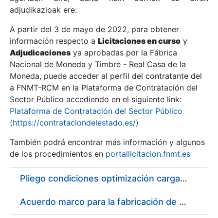
adjudikazioak ere:
A partir del 3 de mayo de 2022, para obtener
Erakutsi/Ezkutatu
información respecto a
Licitaciones en curso
y
Erakutsi/Ezkutatu
Adjudicaciones
ya aprobadas por la Fábrica
Nacional de Moneda y Timbre - Real Casa de la
Erakutsi/Ezkutatu
Moneda, puede acceder al perfil del contratante del
a FNMT-RCM en la Plataforma de Contratación del
Sector Público accediendo en el siguiente link:
Plataforma de Contratación del Sector Público
(https://contrataciondelestado.es/)
También podrá encontrar más información y algunos
de los procedimientos en
portallicitacion.fnmt.es
Pliego condiciones optimización cargas compras firmado
Erakutsi/Ezkutatu
Acuerdo marco para la fabricación de piezas