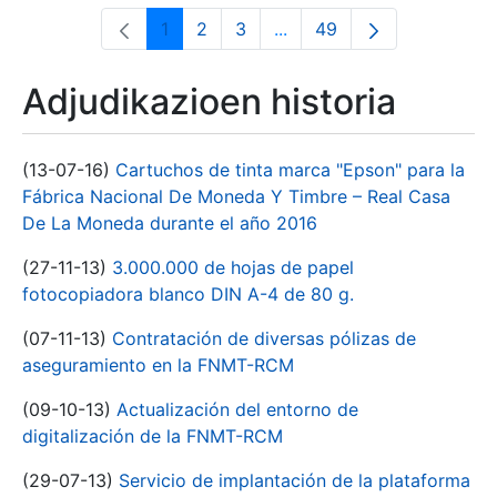
1
2
3
...
49
Orrialdea
Orrialdea
Orrialdea
Intermediate Pages Use T
Orrialdea
Adjudikazioen historia
(13-07-16)
Cartuchos de tinta marca "Epson" para la
Fábrica Nacional De Moneda Y Timbre – Real Casa
De La Moneda durante el año 2016
(27-11-13)
3.000.000 de hojas de papel
fotocopiadora blanco DIN A-4 de 80 g.
(07-11-13)
Contratación de diversas pólizas de
aseguramiento en la FNMT-RCM
(09-10-13)
Actualización del entorno de
digitalización de la FNMT-RCM
(29-07-13)
Servicio de implantación de la plataforma