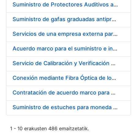
Suministro de Protectores Auditivos a medida para las personas trabajadoras de los Centros de Trabajo de Madrid y Burgos
Suministro de gafas graduadas antiproyecciones para los trabajadores de la FNMT-RCM en los centros de trabajo de Madrid y Burgos
Servicios de una empresa externa para el asesoramiento y resolución de los recursos de alzada que se presentan relacionados con procesos de selección para la FNMT-RCM
Acuerdo marco para el suministro e instalación de persianas, estores y otros complementos
Servicio de Calibración y Verificación Externa de los Equipos de Medición del Servicio de Prevención de la FNMT-RCM
Conexión mediante Fibra Óptica de los Centros de Proceso de Datos (CPDs) de las sedes de la FNMT-RCM de Burgos y Madrid
Contratación de acuerdo marco para el Suministro de Material de Electricidad para la Fábrica Nacional de Moneda y Timbre-Real Casa de la Moneda en su centro de trabajo de Burgos
Suministro de estuches para moneda de 30 €
1 - 10 erakusten 486 emaitzetatik.