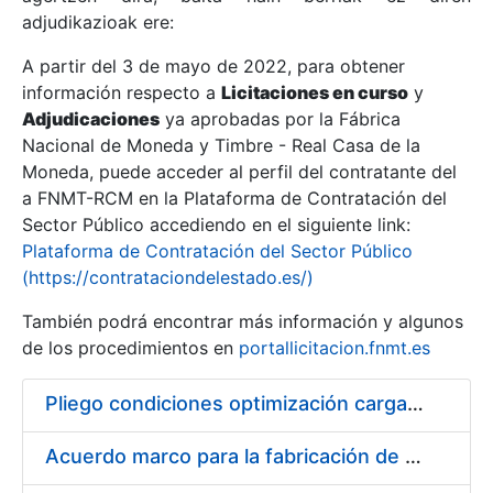
adjudikazioak ere:
A partir del 3 de mayo de 2022, para obtener
Erakutsi/Ezkutatu
información respecto a
Licitaciones en curso
y
Erakutsi/Ezkutatu
Adjudicaciones
ya aprobadas por la Fábrica
Nacional de Moneda y Timbre - Real Casa de la
Erakutsi/Ezkutatu
Moneda, puede acceder al perfil del contratante del
a FNMT-RCM en la Plataforma de Contratación del
Sector Público accediendo en el siguiente link:
Plataforma de Contratación del Sector Público
(https://contrataciondelestado.es/)
También podrá encontrar más información y algunos
de los procedimientos en
portallicitacion.fnmt.es
Pliego condiciones optimización cargas compras firmado
Erakutsi/Ezkutatu
Acuerdo marco para la fabricación de piezas