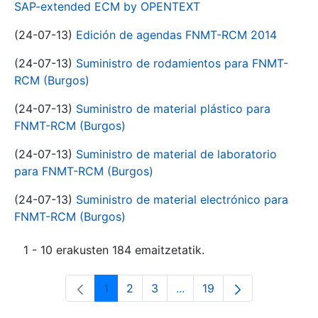
SAP-extended ECM by OPENTEXT
(24-07-13)
Edición de agendas FNMT-RCM 2014
(24-07-13)
Suministro de rodamientos para FNMT-
RCM (Burgos)
(24-07-13)
Suministro de material plástico para
FNMT-RCM (Burgos)
(24-07-13)
Suministro de material de laboratorio
para FNMT-RCM (Burgos)
(24-07-13)
Suministro de material electrónico para
FNMT-RCM (Burgos)
1 - 10 erakusten 184 emaitzetatik.
1
2
3
...
19
Orrialdea
Orrialdea
Orrialdea
Intermediate Pages Use T
Orrialdea