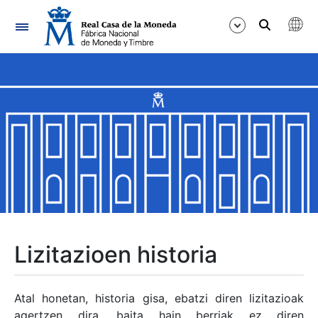
Nabigazioa
Erakutsi/Ezkutatu
Erakutsi/Ezkutatu
Erakutsi/Ezkutatu
Erakutsi/Ezkutatu
Erakutsi/Ezkutatu
Lizitazioen historia
Erakutsi/Ezkutatu
Atal honetan, historia gisa, ebatzi diren lizitazioak
agertzen dira, baita hain berriak ez diren