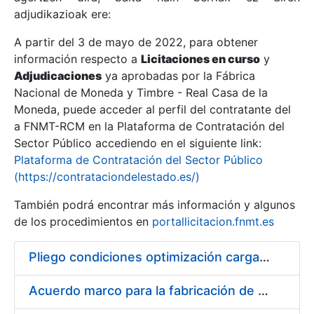
adjudikazioak ere:
A partir del 3 de mayo de 2022, para obtener
Erakutsi/Ezkutatu
información respecto a
Licitaciones en curso
y
Erakutsi/Ezkutatu
Adjudicaciones
ya aprobadas por la Fábrica
Nacional de Moneda y Timbre - Real Casa de la
Erakutsi/Ezkutatu
Moneda, puede acceder al perfil del contratante del
a FNMT-RCM en la Plataforma de Contratación del
Sector Público accediendo en el siguiente link:
Plataforma de Contratación del Sector Público
(https://contrataciondelestado.es/)
También podrá encontrar más información y algunos
de los procedimientos en
portallicitacion.fnmt.es
Pliego condiciones optimización cargas compras firmado
Erakutsi/Ezkutatu
Acuerdo marco para la fabricación de piezas