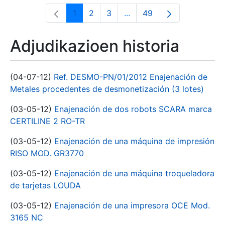
1
2
3
...
49
Orrialdea
Orrialdea
Orrialdea
Intermediate Pages Use T
Orrialdea
Adjudikazioen historia
(04-07-12)
Ref. DESMO-PN/01/2012 Enajenación de
Metales procedentes de desmonetización (3 lotes)
(03-05-12)
Enajenación de dos robots SCARA marca
CERTILINE 2 RO-TR
(03-05-12)
Enajenación de una máquina de impresión
RISO MOD. GR3770
(03-05-12)
Enajenación de una máquina troqueladora
de tarjetas LOUDA
(03-05-12)
Enajenación de una impresora OCE Mod.
3165 NC