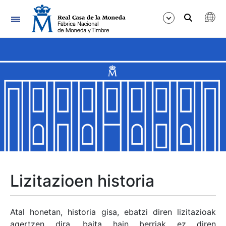
Nabigazioa
Erakutsi/Ezkutatu
Erakutsi/Ezkutatu
Erakutsi/Ezkutatu
Erakutsi/Ezkutatu
Erakutsi/Ezkutatu
Lizitazioen historia
Erakutsi/Ezkutatu
Atal honetan, historia gisa, ebatzi diren lizitazioak
agertzen dira, baita hain berriak ez diren