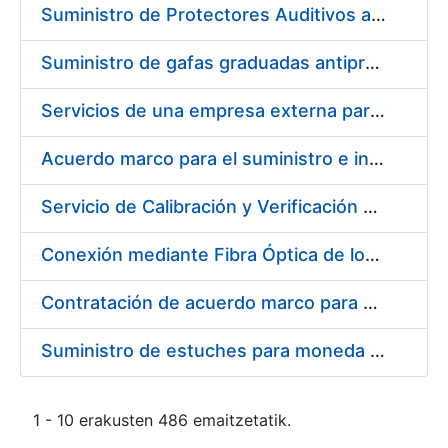
Suministro de Protectores Auditivos a medida para las personas trabajadoras de los Centros de Trabajo de Madrid y Burgos
Suministro de gafas graduadas antiproyecciones para los trabajadores de la FNMT-RCM en los centros de trabajo de Madrid y Burgos
Servicios de una empresa externa para el asesoramiento y resolución de los recursos de alzada que se presentan relacionados con procesos de selección para la FNMT-RCM
Acuerdo marco para el suministro e instalación de persianas, estores y otros complementos
Servicio de Calibración y Verificación Externa de los Equipos de Medición del Servicio de Prevención de la FNMT-RCM
Conexión mediante Fibra Óptica de los Centros de Proceso de Datos (CPDs) de las sedes de la FNMT-RCM de Burgos y Madrid
Contratación de acuerdo marco para el Suministro de Material de Electricidad para la Fábrica Nacional de Moneda y Timbre-Real Casa de la Moneda en su centro de trabajo de Burgos
Suministro de estuches para moneda de 30 €
1 - 10 erakusten 486 emaitzetatik.