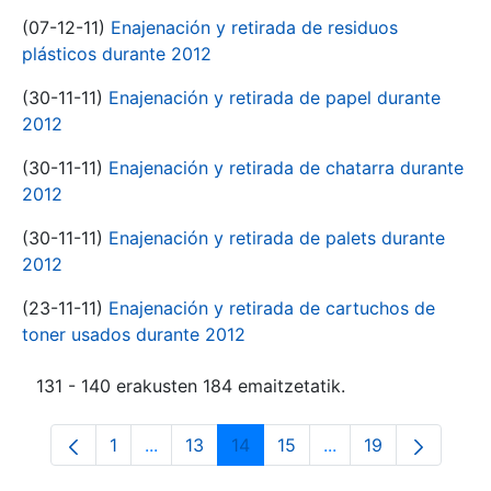
(07-12-11)
Enajenación y retirada de residuos
plásticos durante 2012
(30-11-11)
Enajenación y retirada de papel durante
2012
(30-11-11)
Enajenación y retirada de chatarra durante
2012
(30-11-11)
Enajenación y retirada de palets durante
2012
(23-11-11)
Enajenación y retirada de cartuchos de
toner usados durante 2012
131 - 140 erakusten 184 emaitzetatik.
1
...
13
14
15
...
19
Orrialdea
Intermediate Pages Use TAB to navigate.
Orrialdea
Orrialdea
Orrialdea
Intermediate Pages
Orrialdea