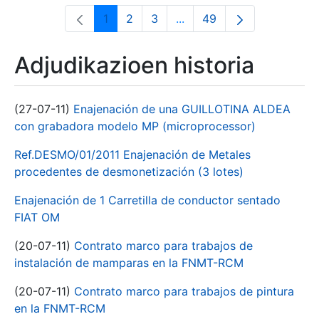
1
2
3
...
49
Orrialdea
Orrialdea
Orrialdea
Intermediate Pages Use T
Orrialdea
Adjudikazioen historia
(27-07-11)
Enajenación de una GUILLOTINA ALDEA
con grabadora modelo MP (microprocessor)
Ref.DESMO/01/2011 Enajenación de Metales
procedentes de desmonetización (3 lotes)
Enajenación de 1 Carretilla de conductor sentado
FIAT OM
(20-07-11)
Contrato marco para trabajos de
instalación de mamparas en la FNMT-RCM
(20-07-11)
Contrato marco para trabajos de pintura
en la FNMT-RCM