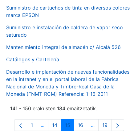
Suministro de cartuchos de tinta en diversos colores
marca EPSON
Suministro e instalación de caldera de vapor seco
saturado
Mantenimiento integral de almacén c/ Alcalá 526
Catálogos y Cartelería
Desarrollo e implantación de nuevas funcionalidades
en la intranet y en el portal laboral de la Fábrica
Nacional de Moneda y Timbre-Real Casa de la
Moneda (FNMT-RCM) Referencia: 1-16-2011
141 - 150 erakusten 184 emaitzetatik.
1
...
14
15
16
...
19
Orrialdea
Intermediate Pages Use TAB to navigate.
Orrialdea
Orrialdea
Orrialdea
Intermediate Pages
Orrialdea