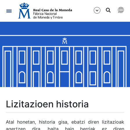
Nabigazioa
Erakutsi/Ezkutatu
Erakutsi/Ezkutatu
Erakutsi/Ezkutatu
Erakutsi/Ezkutatu
Erakutsi/Ezkutatu
Lizitazioen historia
Erakutsi/Ezkutatu
Atal honetan, historia gisa, ebatzi diren lizitazioak
agertzen dira, baita hain berriak ez diren