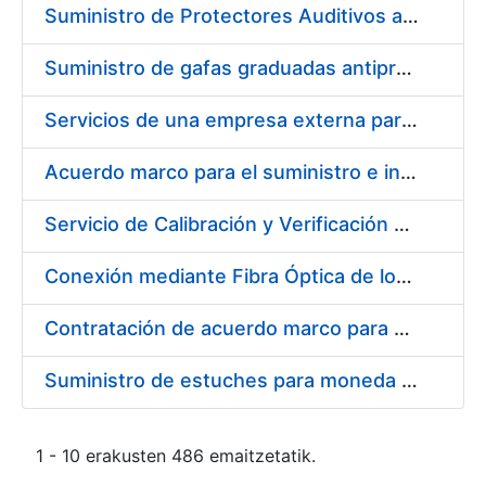
Suministro de Protectores Auditivos a medida para las personas trabajadoras de los Centros de Trabajo de Madrid y Burgos
Suministro de gafas graduadas antiproyecciones para los trabajadores de la FNMT-RCM en los centros de trabajo de Madrid y Burgos
Servicios de una empresa externa para el asesoramiento y resolución de los recursos de alzada que se presentan relacionados con procesos de selección para la FNMT-RCM
Acuerdo marco para el suministro e instalación de persianas, estores y otros complementos
Servicio de Calibración y Verificación Externa de los Equipos de Medición del Servicio de Prevención de la FNMT-RCM
Conexión mediante Fibra Óptica de los Centros de Proceso de Datos (CPDs) de las sedes de la FNMT-RCM de Burgos y Madrid
Contratación de acuerdo marco para el Suministro de Material de Electricidad para la Fábrica Nacional de Moneda y Timbre-Real Casa de la Moneda en su centro de trabajo de Burgos
Suministro de estuches para moneda de 30 €
1 - 10 erakusten 486 emaitzetatik.