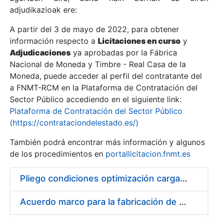
adjudikazioak ere:
A partir del 3 de mayo de 2022, para obtener
Erakutsi/Ezkutatu
información respecto a
Licitaciones en curso
y
Erakutsi/Ezkutatu
Adjudicaciones
ya aprobadas por la Fábrica
Nacional de Moneda y Timbre - Real Casa de la
Erakutsi/Ezkutatu
Moneda, puede acceder al perfil del contratante del
a FNMT-RCM en la Plataforma de Contratación del
Sector Público accediendo en el siguiente link:
Plataforma de Contratación del Sector Público
(https://contrataciondelestado.es/)
También podrá encontrar más información y algunos
de los procedimientos en
portallicitacion.fnmt.es
Pliego condiciones optimización cargas compras firmado
Erakutsi/Ezkutatu
Acuerdo marco para la fabricación de piezas