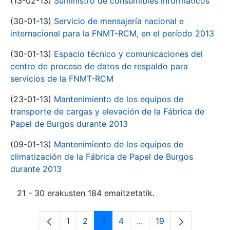
(13-02-13)
Suministro de consumibles informáticos
(30-01-13)
Servicio de mensajería nacional e
internacional para la FNMT-RCM, en el período 2013
(30-01-13)
Espacio técnico y comunicaciones del
centro de proceso de datos de respaldo para
servicios de la FNMT-RCM
(23-01-13)
Mantenimiento de los equipos de
transporte de cargas y elevación de la Fábrica de
Papel de Burgos durante 2013
(09-01-13)
Mantenimiento de los equipos de
climatización de la Fábrica de Papel de Burgos
durante 2013
21 - 30 erakusten 184 emaitzetatik.
1
2
3
4
...
19
Orrialdea
Orrialdea
Orrialdea
Orrialdea
Intermediate Pages Use
Orrialdea