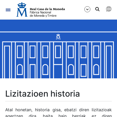
Nabigazioa
Erakutsi/Ezkutatu
Erakutsi/Ezkutatu
Erakutsi/Ezkutatu
Erakutsi/Ezkutatu
Erakutsi/Ezkutatu
Lizitazioen historia
Erakutsi/Ezkutatu
Atal honetan, historia gisa, ebatzi diren lizitazioak
agertzen dira, baita hain berriak ez diren