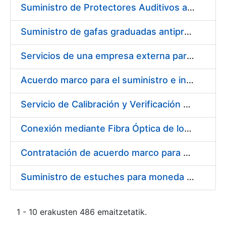
Suministro de Protectores Auditivos a medida para las personas trabajadoras de los Centros de Trabajo de Madrid y Burgos
Suministro de gafas graduadas antiproyecciones para los trabajadores de la FNMT-RCM en los centros de trabajo de Madrid y Burgos
Servicios de una empresa externa para el asesoramiento y resolución de los recursos de alzada que se presentan relacionados con procesos de selección para la FNMT-RCM
Acuerdo marco para el suministro e instalación de persianas, estores y otros complementos
Servicio de Calibración y Verificación Externa de los Equipos de Medición del Servicio de Prevención de la FNMT-RCM
Conexión mediante Fibra Óptica de los Centros de Proceso de Datos (CPDs) de las sedes de la FNMT-RCM de Burgos y Madrid
Contratación de acuerdo marco para el Suministro de Material de Electricidad para la Fábrica Nacional de Moneda y Timbre-Real Casa de la Moneda en su centro de trabajo de Burgos
Suministro de estuches para moneda de 30 €
1 - 10 erakusten 486 emaitzetatik.