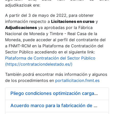
adjudikazioak ere:
A partir del 3 de mayo de 2022, para obtener
Erakutsi/Ezkutatu
información respecto a
Licitaciones en curso
y
Erakutsi/Ezkutatu
Adjudicaciones
ya aprobadas por la Fábrica
Nacional de Moneda y Timbre - Real Casa de la
Erakutsi/Ezkutatu
Moneda, puede acceder al perfil del contratante del
a FNMT-RCM en la Plataforma de Contratación del
Sector Público accediendo en el siguiente link:
Plataforma de Contratación del Sector Público
(https://contrataciondelestado.es/)
También podrá encontrar más información y algunos
de los procedimientos en
portallicitacion.fnmt.es
Pliego condiciones optimización cargas compras firmado
Erakutsi/Ezkutatu
Acuerdo marco para la fabricación de piezas