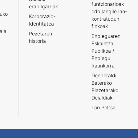
funtzionarioak
erabilgarriak
edo langile lan-
ruko
Korporazio-
kontratudun
Identitatea
finkoak
tala
Pezetaren
Enpleguaren
historia
Eskaintza
Publikoa /
Enplegu
Iraunkorra
Denboraldi
Baterako
Plazetarako
Deialdiak
Lan Poltsa