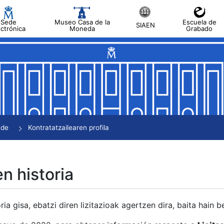
Sede
Museo Casa de la
Escuela de
SIAEN
ectrónica
Moneda
Grabado
tatu
tatu
tatu
tatu
nde
Kontratatzailearen profila
tatu
en historia
ria gisa, ebatzi diren lizitazioak agertzen dira, baita hain 
tu