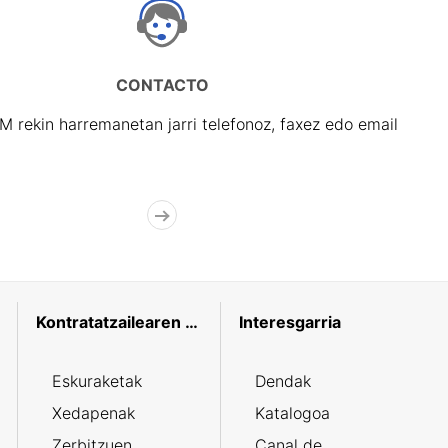
CONTACTO
rekin harremanetan jarri telefonoz, faxez edo email
Kontratatzailearen profila
Interesgarria
Eskuraketak
Dendak
Xedapenak
Katalogoa
Zerbitzuen
Canal de