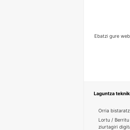
Ebatzi gure web
Laguntza tekni
Orria bistarat
Lortu / Berritu
ziurtagiri digit