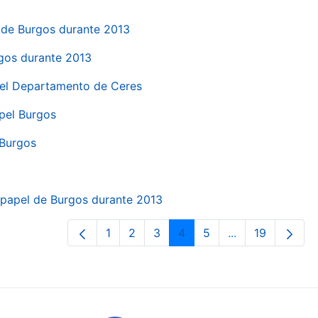
el de Burgos durante 2013
rgos durante 2013
 del Departamento de Ceres
apel Burgos
 Burgos
a papel de Burgos durante 2013
1
2
3
4
5
...
19
Orrialdea
Orrialdea
Orrialdea
Orrialdea
Orrialdea
Intermediate Pa
Orrialdea