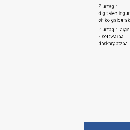
Ziurtagiri
digitalen ingu
ohiko galderak
Ziurtagiri digi
- softwarea
deskargatzea