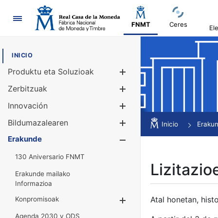
Nabigazioa
FNMT
Ceres
El
INICIO
Produktu eta Soluzioak
Erakutsi/Ezku
Zerbitzuak
Erakutsi/Ezku
Innovación
Erakutsi/Ezku
Bildumazalearen
Erakutsi/Ezku
Inicio
Eraku
Erakunde
Erakutsi/Ezku
130 Aniversario FNMT
Lizitazio
Erakunde mailako
Informazioa
Atal honetan, histo
Konpromisoak
Erakutsi/Ezkuta
Agenda 2030 y ODS