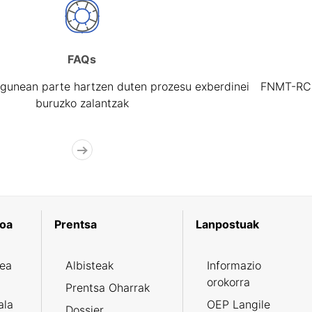
FAQs
gunean parte hartzen duten prozesu exberdinei
FNMT-RCM 
buruzko zalantzak
koa
Prentsa
Lanpostuak
zea
Albisteak
Informazio
orokorra
Prentsa Oharrak
ala
OEP Langile
Dossier