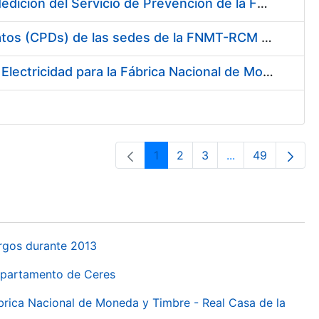
Servicio de Calibración y Verificación Externa de los Equipos de Medición del Servicio de Prevención de la FNMT-RCM
Conexión mediante Fibra Óptica de los Centros de Proceso de Datos (CPDs) de las sedes de la FNMT-RCM de Burgos y Madrid
Contratación de acuerdo marco para el Suministro de Material de Electricidad para la Fábrica Nacional de Moneda y Timbre-Real Casa de la Moneda en su centro de trabajo de Burgos
1
2
3
...
49
Orrialdea
Orrialdea
Orrialdea
Intermediate Pa
Orrialdea
urgos durante 2013
Departamento de Ceres
ábrica Nacional de Moneda y Timbre - Real Casa de la