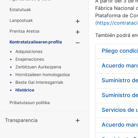
A partir del 3 de
Fábrica Nacional 
Estatutuak
Plataforma de Cont
Lanpostuak
Erakutsi/Ezkuta
(https://contratac
Prentsa Aretoa
Erakutsi/Ezkuta
También podrá enc
Kontratatzailearen profila
Erakutsi/Ezkut
Pliego condic
Adquisiciones
Enajenaciones
Acuerdo marco
Zerbitzuen Aurkezpena
Hornitzaileen homologazioa
Beste Gai Interesgarriak
Histórico
Pribatutasun politika
Transparencia
Erakutsi/Ezku
Acuerdo marco