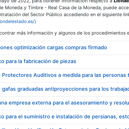
 mayo de 2022, para obtener información respecto a
Licita
de Moneda y Timbre - Real Casa de la Moneda, puede acced
ratación del Sector Público accediendo en el siguiente lin
tu
iondelestado.es/)
tu
ontrar más información y algunos de los procedimientos 
atu
iones optimización cargas compras firmado
 para la fabricación de piezas
tatu
 para el suministro e instalación de persianas, es