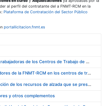
ciones en curso
y
Adjudicaciones
ya aprobadas por la
er al perfil del contratante del a FNMT-RCM en la
k:
Plataforma de Contratación del Sector Público
en
portallicitacion.fnmt.es
Suministro de Protectores Auditivos a medida para las personas trabajadoras de los Centros de Trabajo de Madrid y Burgos
Suministro de gafas graduadas antiproyecciones para los trabajadores de la FNMT-RCM en los centros de trabajo de Madrid y Burgos
Servicios de una empresa externa para el asesoramiento y resolución de los recursos de alzada que se presentan relacionados con procesos de selección para la FNMT-RCM
tores y otros complementos