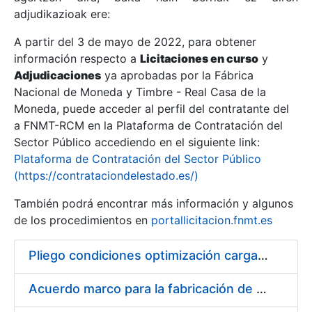
adjudikazioak ere:
A partir del 3 de mayo de 2022, para obtener
Erakutsi/Ezkutatu
información respecto a
Licitaciones en curso
y
Erakutsi/Ezkutatu
Adjudicaciones
ya aprobadas por la Fábrica
Nacional de Moneda y Timbre - Real Casa de la
Erakutsi/Ezkutatu
Moneda, puede acceder al perfil del contratante del
a FNMT-RCM en la Plataforma de Contratación del
Sector Público accediendo en el siguiente link:
Plataforma de Contratación del Sector Público
(https://contrataciondelestado.es/)
También podrá encontrar más información y algunos
de los procedimientos en
portallicitacion.fnmt.es
Pliego condiciones optimización cargas compras firmado
Erakutsi/Ezkutatu
Acuerdo marco para la fabricación de piezas