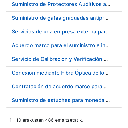
Suministro de Protectores Auditivos a medida para las personas trabajadoras de los Centros de Trabajo de Madrid y Burgos
Suministro de gafas graduadas antiproyecciones para los trabajadores de la FNMT-RCM en los centros de trabajo de Madrid y Burgos
Servicios de una empresa externa para el asesoramiento y resolución de los recursos de alzada que se presentan relacionados con procesos de selección para la FNMT-RCM
Acuerdo marco para el suministro e instalación de persianas, estores y otros complementos
Servicio de Calibración y Verificación Externa de los Equipos de Medición del Servicio de Prevención de la FNMT-RCM
Conexión mediante Fibra Óptica de los Centros de Proceso de Datos (CPDs) de las sedes de la FNMT-RCM de Burgos y Madrid
Contratación de acuerdo marco para el Suministro de Material de Electricidad para la Fábrica Nacional de Moneda y Timbre-Real Casa de la Moneda en su centro de trabajo de Burgos
Suministro de estuches para moneda de 30 €
1 - 10 erakusten 486 emaitzetatik.