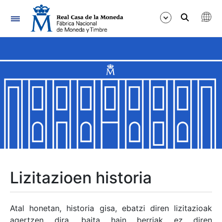
Nabigazioa
Erakutsi/Ezkutatu
Erakutsi/Ezkutatu
Erakutsi/Ezkutatu
Erakutsi/Ezkutatu
Erakutsi/Ezkutatu
Lizitazioen historia
Erakutsi/Ezkutatu
Atal honetan, historia gisa, ebatzi diren lizitazioak
agertzen dira, baita hain berriak ez diren