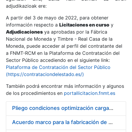
adjudikazioak ere:
A partir del 3 de mayo de 2022, para obtener
Erakutsi/Ezkutatu
información respecto a
Licitaciones en curso
y
Erakutsi/Ezkutatu
Adjudicaciones
ya aprobadas por la Fábrica
Nacional de Moneda y Timbre - Real Casa de la
Erakutsi/Ezkutatu
Moneda, puede acceder al perfil del contratante del
a FNMT-RCM en la Plataforma de Contratación del
Sector Público accediendo en el siguiente link:
Plataforma de Contratación del Sector Público
(https://contrataciondelestado.es/)
También podrá encontrar más información y algunos
de los procedimientos en
portallicitacion.fnmt.es
Pliego condiciones optimización cargas compras firmado
Erakutsi/Ezkutatu
Acuerdo marco para la fabricación de piezas