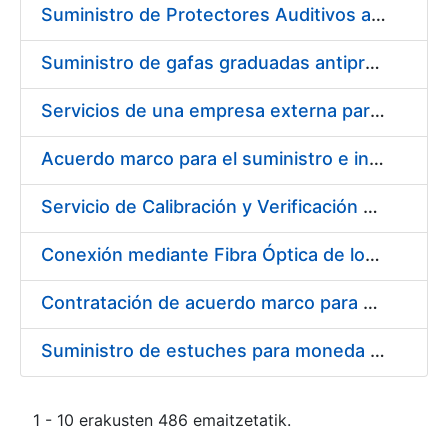
Suministro de Protectores Auditivos a medida para las personas trabajadoras de los Centros de Trabajo de Madrid y Burgos
Suministro de gafas graduadas antiproyecciones para los trabajadores de la FNMT-RCM en los centros de trabajo de Madrid y Burgos
Servicios de una empresa externa para el asesoramiento y resolución de los recursos de alzada que se presentan relacionados con procesos de selección para la FNMT-RCM
Acuerdo marco para el suministro e instalación de persianas, estores y otros complementos
Servicio de Calibración y Verificación Externa de los Equipos de Medición del Servicio de Prevención de la FNMT-RCM
Conexión mediante Fibra Óptica de los Centros de Proceso de Datos (CPDs) de las sedes de la FNMT-RCM de Burgos y Madrid
Contratación de acuerdo marco para el Suministro de Material de Electricidad para la Fábrica Nacional de Moneda y Timbre-Real Casa de la Moneda en su centro de trabajo de Burgos
Suministro de estuches para moneda de 30 €
1 - 10 erakusten 486 emaitzetatik.