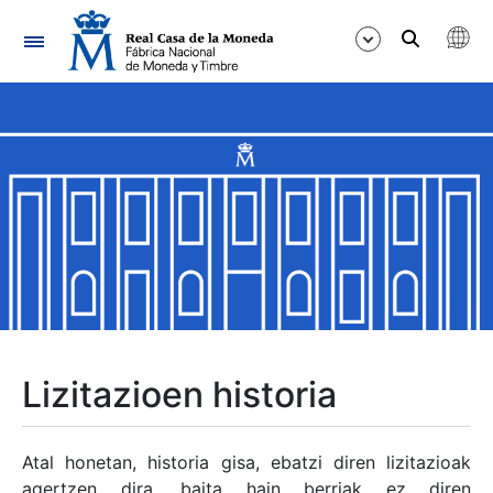
Nabigazioa
Erakutsi/Ezkutatu
Erakutsi/Ezkutatu
Erakutsi/Ezkutatu
Erakutsi/Ezkutatu
Erakutsi/Ezkutatu
Lizitazioen historia
Erakutsi/Ezkutatu
Atal honetan, historia gisa, ebatzi diren lizitazioak
agertzen dira, baita hain berriak ez diren