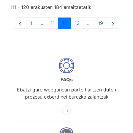
111 - 120 erakusten 184 emaitzetatik.
1
...
11
12
13
...
19
Orrialdea
Intermediate Pages Use TAB to navigate.
Orrialdea
Orrialdea
Orrialdea
Intermediate Pages
Orrialdea
FAQs
Ebatzi gure webgunean parte hartzen duten
prozesu exberdinei buruzko zalantzak