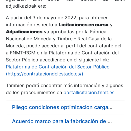
adjudikazioak ere:
A partir del 3 de mayo de 2022, para obtener
Erakutsi/Ezkutatu
información respecto a
Licitaciones en curso
y
Erakutsi/Ezkutatu
Adjudicaciones
ya aprobadas por la Fábrica
Nacional de Moneda y Timbre - Real Casa de la
Erakutsi/Ezkutatu
Moneda, puede acceder al perfil del contratante del
a FNMT-RCM en la Plataforma de Contratación del
Sector Público accediendo en el siguiente link:
Plataforma de Contratación del Sector Público
(https://contrataciondelestado.es/)
También podrá encontrar más información y algunos
de los procedimientos en
portallicitacion.fnmt.es
Pliego condiciones optimización cargas compras firmado
Erakutsi/Ezkutatu
Acuerdo marco para la fabricación de piezas