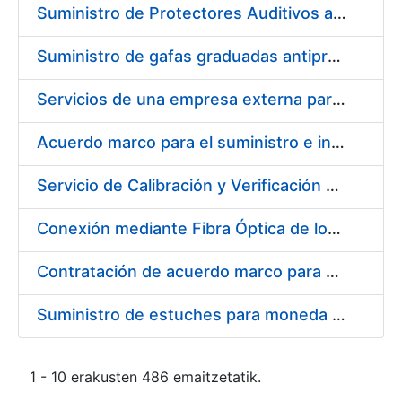
Suministro de Protectores Auditivos a medida para las personas trabajadoras de los Centros de Trabajo de Madrid y Burgos
Suministro de gafas graduadas antiproyecciones para los trabajadores de la FNMT-RCM en los centros de trabajo de Madrid y Burgos
Servicios de una empresa externa para el asesoramiento y resolución de los recursos de alzada que se presentan relacionados con procesos de selección para la FNMT-RCM
Acuerdo marco para el suministro e instalación de persianas, estores y otros complementos
Servicio de Calibración y Verificación Externa de los Equipos de Medición del Servicio de Prevención de la FNMT-RCM
Conexión mediante Fibra Óptica de los Centros de Proceso de Datos (CPDs) de las sedes de la FNMT-RCM de Burgos y Madrid
Contratación de acuerdo marco para el Suministro de Material de Electricidad para la Fábrica Nacional de Moneda y Timbre-Real Casa de la Moneda en su centro de trabajo de Burgos
Suministro de estuches para moneda de 30 €
1 - 10 erakusten 486 emaitzetatik.