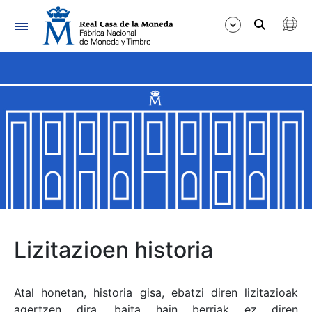
Nabigazioa
Erakutsi/Ezkutatu
Erakutsi/Ezkutatu
Erakutsi/Ezkutatu
Erakutsi/Ezkutatu
Erakutsi/Ezkutatu
Lizitazioen historia
Erakutsi/Ezkutatu
Atal honetan, historia gisa, ebatzi diren lizitazioak
agertzen dira, baita hain berriak ez diren