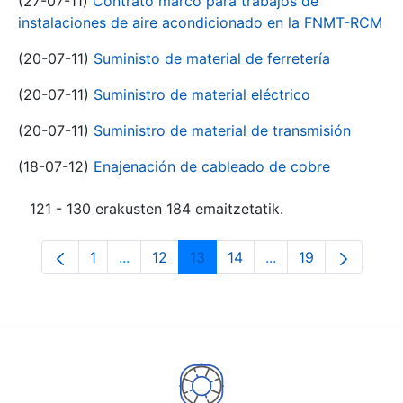
(27-07-11)
Contrato marco para trabajos de
instalaciones de aire acondicionado en la FNMT-RCM
(20-07-11)
Suministo de material de ferretería
(20-07-11)
Suministro de material eléctrico
(20-07-11)
Suministro de material de transmisión
(18-07-12)
Enajenación de cableado de cobre
121 - 130 erakusten 184 emaitzetatik.
1
...
12
13
14
...
19
Orrialdea
Intermediate Pages Use TAB to navigate.
Orrialdea
Orrialdea
Orrialdea
Intermediate Pages
Orrialdea