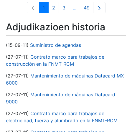
1
2
3
...
49
Orrialdea
Orrialdea
Orrialdea
Intermediate Pages Use T
Orrialdea
Adjudikazioen historia
(15-09-11)
Suministro de agendas
(27-07-11)
Contrato marco para trabajos de
construcción en la FNMT-RCM
(27-07-11)
Mantenimiento de máquinas Datacard MX
6000
(27-07-11)
Mantenimiento de máquinas Datacard
9000
(27-07-11)
Contrato marco para trabajos de
electricidad, fuerza y alumbrado en la FNMT-RCM