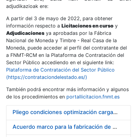
adjudikazioak ere:
A partir del 3 de mayo de 2022, para obtener
Erakutsi/Ezkutatu
información respecto a
Licitaciones en curso
y
Erakutsi/Ezkutatu
Adjudicaciones
ya aprobadas por la Fábrica
Nacional de Moneda y Timbre - Real Casa de la
Erakutsi/Ezkutatu
Moneda, puede acceder al perfil del contratante del
a FNMT-RCM en la Plataforma de Contratación del
Sector Público accediendo en el siguiente link:
Plataforma de Contratación del Sector Público
(https://contrataciondelestado.es/)
También podrá encontrar más información y algunos
de los procedimientos en
portallicitacion.fnmt.es
Pliego condiciones optimización cargas compras firmado
Erakutsi/Ezkutatu
Acuerdo marco para la fabricación de piezas