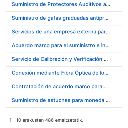
Suministro de Protectores Auditivos a medida para las personas trabajadoras de los Centros de Trabajo de Madrid y Burgos
Suministro de gafas graduadas antiproyecciones para los trabajadores de la FNMT-RCM en los centros de trabajo de Madrid y Burgos
Servicios de una empresa externa para el asesoramiento y resolución de los recursos de alzada que se presentan relacionados con procesos de selección para la FNMT-RCM
Acuerdo marco para el suministro e instalación de persianas, estores y otros complementos
Servicio de Calibración y Verificación Externa de los Equipos de Medición del Servicio de Prevención de la FNMT-RCM
Conexión mediante Fibra Óptica de los Centros de Proceso de Datos (CPDs) de las sedes de la FNMT-RCM de Burgos y Madrid
Contratación de acuerdo marco para el Suministro de Material de Electricidad para la Fábrica Nacional de Moneda y Timbre-Real Casa de la Moneda en su centro de trabajo de Burgos
Suministro de estuches para moneda de 30 €
1 - 10 erakusten 486 emaitzetatik.