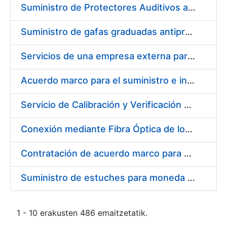
Suministro de Protectores Auditivos a medida para las personas trabajadoras de los Centros de Trabajo de Madrid y Burgos
Suministro de gafas graduadas antiproyecciones para los trabajadores de la FNMT-RCM en los centros de trabajo de Madrid y Burgos
Servicios de una empresa externa para el asesoramiento y resolución de los recursos de alzada que se presentan relacionados con procesos de selección para la FNMT-RCM
Acuerdo marco para el suministro e instalación de persianas, estores y otros complementos
Servicio de Calibración y Verificación Externa de los Equipos de Medición del Servicio de Prevención de la FNMT-RCM
Conexión mediante Fibra Óptica de los Centros de Proceso de Datos (CPDs) de las sedes de la FNMT-RCM de Burgos y Madrid
Contratación de acuerdo marco para el Suministro de Material de Electricidad para la Fábrica Nacional de Moneda y Timbre-Real Casa de la Moneda en su centro de trabajo de Burgos
Suministro de estuches para moneda de 30 €
1 - 10 erakusten 486 emaitzetatik.