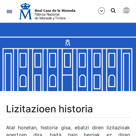
Nabigazioa
Erakutsi/Ezkutatu
Erakutsi/Ezkutatu
Erakutsi/Ezkutatu
Erakutsi/Ezkutatu
Erakutsi/Ezkutatu
Lizitazioen historia
Erakutsi/Ezkutatu
Atal honetan, historia gisa, ebatzi diren lizitazioak
agertzen dira, baita hain berriak ez diren