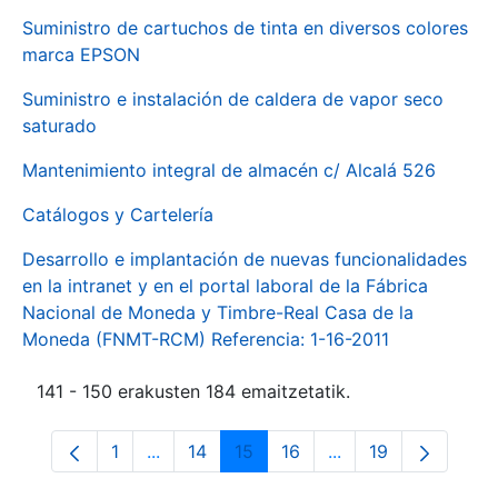
Suministro de cartuchos de tinta en diversos colores
marca EPSON
Suministro e instalación de caldera de vapor seco
saturado
Mantenimiento integral de almacén c/ Alcalá 526
Catálogos y Cartelería
Desarrollo e implantación de nuevas funcionalidades
en la intranet y en el portal laboral de la Fábrica
Nacional de Moneda y Timbre-Real Casa de la
Moneda (FNMT-RCM) Referencia: 1-16-2011
141 - 150 erakusten 184 emaitzetatik.
1
...
14
15
16
...
19
Orrialdea
Intermediate Pages Use TAB to navigate.
Orrialdea
Orrialdea
Orrialdea
Intermediate Pages
Orrialdea