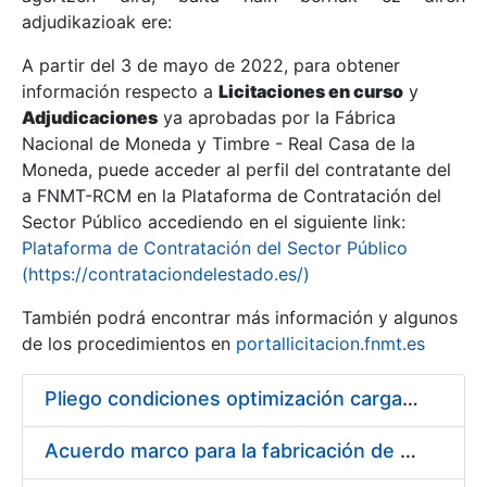
adjudikazioak ere:
A partir del 3 de mayo de 2022, para obtener
Erakutsi/Ezkutatu
información respecto a
Licitaciones en curso
y
Erakutsi/Ezkutatu
Adjudicaciones
ya aprobadas por la Fábrica
Nacional de Moneda y Timbre - Real Casa de la
Erakutsi/Ezkutatu
Moneda, puede acceder al perfil del contratante del
a FNMT-RCM en la Plataforma de Contratación del
Sector Público accediendo en el siguiente link:
Plataforma de Contratación del Sector Público
(https://contrataciondelestado.es/)
También podrá encontrar más información y algunos
de los procedimientos en
portallicitacion.fnmt.es
Pliego condiciones optimización cargas compras firmado
Erakutsi/Ezkutatu
Acuerdo marco para la fabricación de piezas