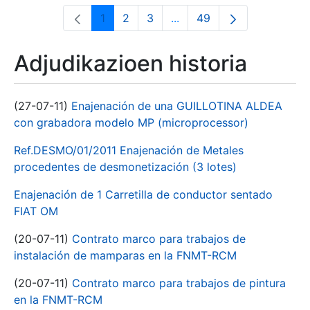
1
2
3
...
49
Orrialdea
Orrialdea
Orrialdea
Intermediate Pages Use T
Orrialdea
Adjudikazioen historia
(27-07-11)
Enajenación de una GUILLOTINA ALDEA
con grabadora modelo MP (microprocessor)
Ref.DESMO/01/2011 Enajenación de Metales
procedentes de desmonetización (3 lotes)
Enajenación de 1 Carretilla de conductor sentado
FIAT OM
(20-07-11)
Contrato marco para trabajos de
instalación de mamparas en la FNMT-RCM
(20-07-11)
Contrato marco para trabajos de pintura
en la FNMT-RCM