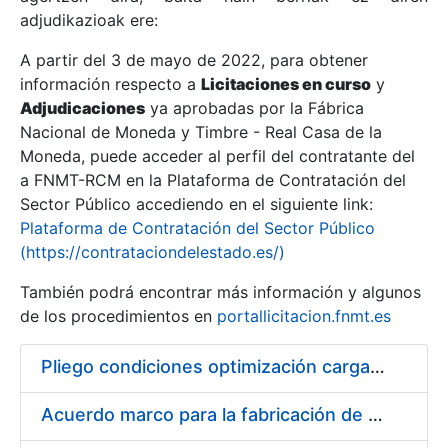
adjudikazioak ere:
A partir del 3 de mayo de 2022, para obtener
Erakutsi/Ezkutatu
información respecto a
Licitaciones en curso
y
Erakutsi/Ezkutatu
Adjudicaciones
ya aprobadas por la Fábrica
Nacional de Moneda y Timbre - Real Casa de la
Erakutsi/Ezkutatu
Moneda, puede acceder al perfil del contratante del
a FNMT-RCM en la Plataforma de Contratación del
Sector Público accediendo en el siguiente link:
Plataforma de Contratación del Sector Público
(https://contrataciondelestado.es/)
También podrá encontrar más información y algunos
de los procedimientos en
portallicitacion.fnmt.es
Pliego condiciones optimización cargas compras firmado
Erakutsi/Ezkutatu
Acuerdo marco para la fabricación de piezas