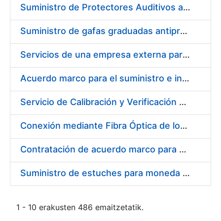
Suministro de Protectores Auditivos a medida para las personas trabajadoras de los Centros de Trabajo de Madrid y Burgos
Suministro de gafas graduadas antiproyecciones para los trabajadores de la FNMT-RCM en los centros de trabajo de Madrid y Burgos
Servicios de una empresa externa para el asesoramiento y resolución de los recursos de alzada que se presentan relacionados con procesos de selección para la FNMT-RCM
Acuerdo marco para el suministro e instalación de persianas, estores y otros complementos
Servicio de Calibración y Verificación Externa de los Equipos de Medición del Servicio de Prevención de la FNMT-RCM
Conexión mediante Fibra Óptica de los Centros de Proceso de Datos (CPDs) de las sedes de la FNMT-RCM de Burgos y Madrid
Contratación de acuerdo marco para el Suministro de Material de Electricidad para la Fábrica Nacional de Moneda y Timbre-Real Casa de la Moneda en su centro de trabajo de Burgos
Suministro de estuches para moneda de 30 €
1 - 10 erakusten 486 emaitzetatik.