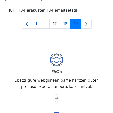
181 - 184 erakusten 184 emaitzetatik.
1
...
17
18
19
Orrialdea
Intermediate Pages Use TAB to navi
Orrialdea
Orrialdea
Orrialdea
FAQs
Ebatzi gure webgunean parte hartzen duten
prozesu exberdinei buruzko zalantzak