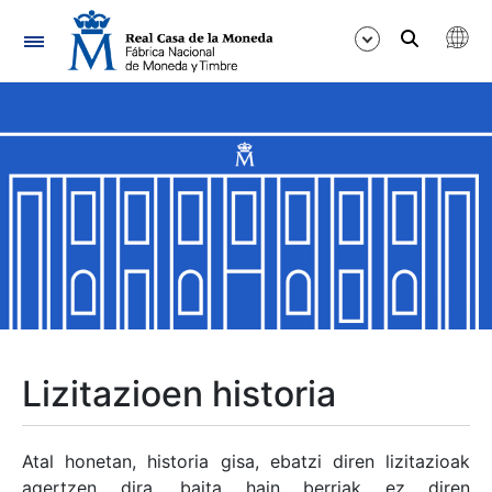
Nabigazioa
Erakutsi/Ezkutatu
Erakutsi/Ezkutatu
Erakutsi/Ezkutatu
Erakutsi/Ezkutatu
Erakutsi/Ezkutatu
Lizitazioen historia
Erakutsi/Ezkutatu
Atal honetan, historia gisa, ebatzi diren lizitazioak
agertzen dira, baita hain berriak ez diren