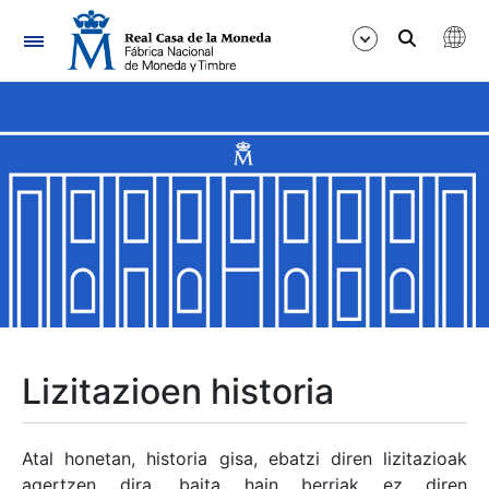
Nabigazioa
Erakutsi/Ezkutatu
Erakutsi/Ezkutatu
Erakutsi/Ezkutatu
Erakutsi/Ezkutatu
Erakutsi/Ezkutatu
Lizitazioen historia
Erakutsi/Ezkutatu
Atal honetan, historia gisa, ebatzi diren lizitazioak
agertzen dira, baita hain berriak ez diren