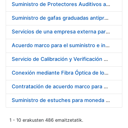
Suministro de Protectores Auditivos a medida para las personas trabajadoras de los Centros de Trabajo de Madrid y Burgos
Suministro de gafas graduadas antiproyecciones para los trabajadores de la FNMT-RCM en los centros de trabajo de Madrid y Burgos
Servicios de una empresa externa para el asesoramiento y resolución de los recursos de alzada que se presentan relacionados con procesos de selección para la FNMT-RCM
Acuerdo marco para el suministro e instalación de persianas, estores y otros complementos
Servicio de Calibración y Verificación Externa de los Equipos de Medición del Servicio de Prevención de la FNMT-RCM
Conexión mediante Fibra Óptica de los Centros de Proceso de Datos (CPDs) de las sedes de la FNMT-RCM de Burgos y Madrid
Contratación de acuerdo marco para el Suministro de Material de Electricidad para la Fábrica Nacional de Moneda y Timbre-Real Casa de la Moneda en su centro de trabajo de Burgos
Suministro de estuches para moneda de 30 €
1 - 10 erakusten 486 emaitzetatik.