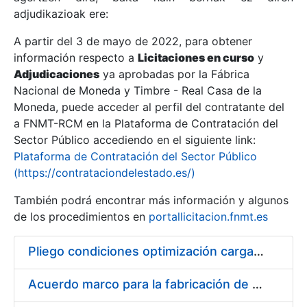
adjudikazioak ere:
A partir del 3 de mayo de 2022, para obtener
Erakutsi/Ezkutatu
información respecto a
Licitaciones en curso
y
Erakutsi/Ezkutatu
Adjudicaciones
ya aprobadas por la Fábrica
Nacional de Moneda y Timbre - Real Casa de la
Erakutsi/Ezkutatu
Moneda, puede acceder al perfil del contratante del
a FNMT-RCM en la Plataforma de Contratación del
Sector Público accediendo en el siguiente link:
Plataforma de Contratación del Sector Público
(https://contrataciondelestado.es/)
También podrá encontrar más información y algunos
de los procedimientos en
portallicitacion.fnmt.es
Pliego condiciones optimización cargas compras firmado
Erakutsi/Ezkutatu
Acuerdo marco para la fabricación de piezas