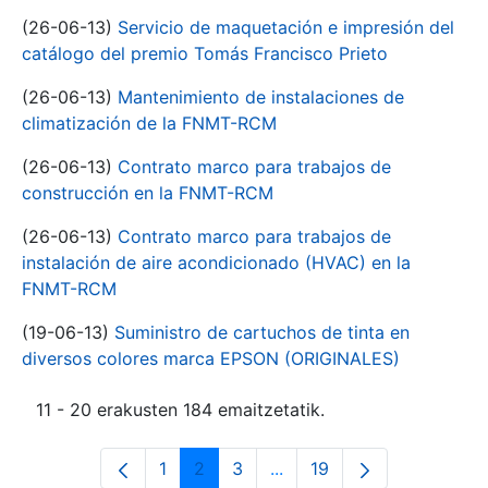
(26-06-13)
Servicio de maquetación e impresión del
catálogo del premio Tomás Francisco Prieto
(26-06-13)
Mantenimiento de instalaciones de
climatización de la FNMT-RCM
(26-06-13)
Contrato marco para trabajos de
construcción en la FNMT-RCM
(26-06-13)
Contrato marco para trabajos de
instalación de aire acondicionado (HVAC) en la
FNMT-RCM
(19-06-13)
Suministro de cartuchos de tinta en
diversos colores marca EPSON (ORIGINALES)
11 - 20 erakusten 184 emaitzetatik.
1
2
3
...
19
Orrialdea
Orrialdea
Orrialdea
Intermediate Pages Use T
Orrialdea