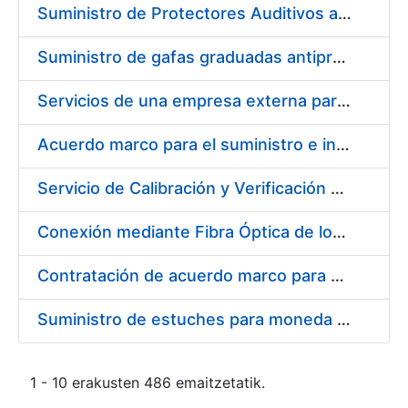
Suministro de Protectores Auditivos a medida para las personas trabajadoras de los Centros de Trabajo de Madrid y Burgos
Suministro de gafas graduadas antiproyecciones para los trabajadores de la FNMT-RCM en los centros de trabajo de Madrid y Burgos
Servicios de una empresa externa para el asesoramiento y resolución de los recursos de alzada que se presentan relacionados con procesos de selección para la FNMT-RCM
Acuerdo marco para el suministro e instalación de persianas, estores y otros complementos
Servicio de Calibración y Verificación Externa de los Equipos de Medición del Servicio de Prevención de la FNMT-RCM
Conexión mediante Fibra Óptica de los Centros de Proceso de Datos (CPDs) de las sedes de la FNMT-RCM de Burgos y Madrid
Contratación de acuerdo marco para el Suministro de Material de Electricidad para la Fábrica Nacional de Moneda y Timbre-Real Casa de la Moneda en su centro de trabajo de Burgos
Suministro de estuches para moneda de 30 €
1 - 10 erakusten 486 emaitzetatik.