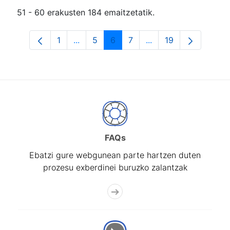
51 - 60 erakusten 184 emaitzetatik.
1
...
5
6
7
...
19
Orrialdea
Intermediate Pages Use TAB to navigat
Orrialdea
Orrialdea
Orrialdea
Intermediate Pages U
Orrialdea
FAQs
Ebatzi gure webgunean parte hartzen duten
prozesu exberdinei buruzko zalantzak