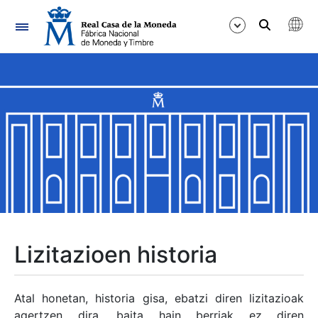
Nabigazioa
Erakutsi/Ezkutatu
Erakutsi/Ezkutatu
Erakutsi/Ezkutatu
Erakutsi/Ezkutatu
Erakutsi/Ezkutatu
Lizitazioen historia
Erakutsi/Ezkutatu
Atal honetan, historia gisa, ebatzi diren lizitazioak
agertzen dira, baita hain berriak ez diren