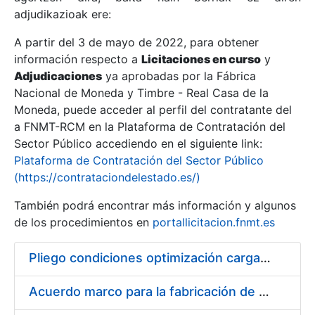
adjudikazioak ere:
A partir del 3 de mayo de 2022, para obtener
Erakutsi/Ezkutatu
información respecto a
Licitaciones en curso
y
Erakutsi/Ezkutatu
Adjudicaciones
ya aprobadas por la Fábrica
Nacional de Moneda y Timbre - Real Casa de la
Erakutsi/Ezkutatu
Moneda, puede acceder al perfil del contratante del
a FNMT-RCM en la Plataforma de Contratación del
Sector Público accediendo en el siguiente link:
Plataforma de Contratación del Sector Público
(https://contrataciondelestado.es/)
También podrá encontrar más información y algunos
de los procedimientos en
portallicitacion.fnmt.es
Pliego condiciones optimización cargas compras firmado
Erakutsi/Ezkutatu
Acuerdo marco para la fabricación de piezas