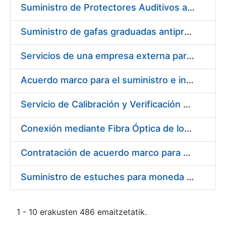
Suministro de Protectores Auditivos a medida para las personas trabajadoras de los Centros de Trabajo de Madrid y Burgos
Suministro de gafas graduadas antiproyecciones para los trabajadores de la FNMT-RCM en los centros de trabajo de Madrid y Burgos
Servicios de una empresa externa para el asesoramiento y resolución de los recursos de alzada que se presentan relacionados con procesos de selección para la FNMT-RCM
Acuerdo marco para el suministro e instalación de persianas, estores y otros complementos
Servicio de Calibración y Verificación Externa de los Equipos de Medición del Servicio de Prevención de la FNMT-RCM
Conexión mediante Fibra Óptica de los Centros de Proceso de Datos (CPDs) de las sedes de la FNMT-RCM de Burgos y Madrid
Contratación de acuerdo marco para el Suministro de Material de Electricidad para la Fábrica Nacional de Moneda y Timbre-Real Casa de la Moneda en su centro de trabajo de Burgos
Suministro de estuches para moneda de 30 €
1 - 10 erakusten 486 emaitzetatik.