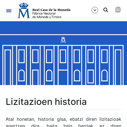
Nabigazioa
Erakutsi/Ezkutatu
Erakutsi/Ezkutatu
Erakutsi/Ezkutatu
Erakutsi/Ezkutatu
Erakutsi/Ezkutatu
Lizitazioen historia
Erakutsi/Ezkutatu
Atal honetan, historia gisa, ebatzi diren lizitazioak
agertzen dira, baita hain berriak ez diren