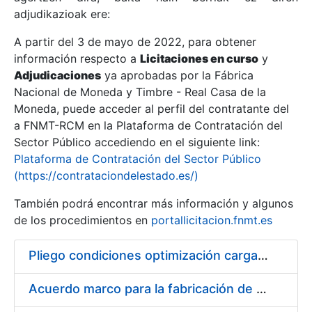
adjudikazioak ere:
A partir del 3 de mayo de 2022, para obtener
Erakutsi/Ezkutatu
información respecto a
Licitaciones en curso
y
Erakutsi/Ezkutatu
Adjudicaciones
ya aprobadas por la Fábrica
Nacional de Moneda y Timbre - Real Casa de la
Erakutsi/Ezkutatu
Moneda, puede acceder al perfil del contratante del
a FNMT-RCM en la Plataforma de Contratación del
Sector Público accediendo en el siguiente link:
Plataforma de Contratación del Sector Público
(https://contrataciondelestado.es/)
También podrá encontrar más información y algunos
de los procedimientos en
portallicitacion.fnmt.es
Pliego condiciones optimización cargas compras firmado
Erakutsi/Ezkutatu
Acuerdo marco para la fabricación de piezas