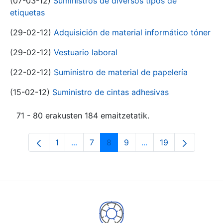
(07-03-12)
Suministros de diversos tipos de
etiquetas
(29-02-12)
Adquisición de material informático tóner
(29-02-12)
Vestuario laboral
(22-02-12)
Suministro de material de papelería
(15-02-12)
Suministro de cintas adhesivas
71 - 80 erakusten 184 emaitzetatik.
1
...
7
8
9
...
19
Orrialdea
Intermediate Pages Use TAB to navigat
Orrialdea
Orrialdea
Orrialdea
Intermediate Pages U
Orrialdea