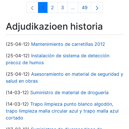
1
2
3
...
49
Orrialdea
Orrialdea
Orrialdea
Intermediate Pages Use T
Orrialdea
Adjudikazioen historia
(25-04-12)
Mantenimiento de carretillas 2012
(25-04-12)
Instalación de sistema de detección
precoz de humos
(25-04-12)
Asesoramiento en material de seguridad y
salud en obras
(14-03-12)
Suministro de material de droguería
(14-03-12)
Trapo limpieza punto blanco algodón,
trapo limpieza malla circular azul y trapo malla azul
cortado