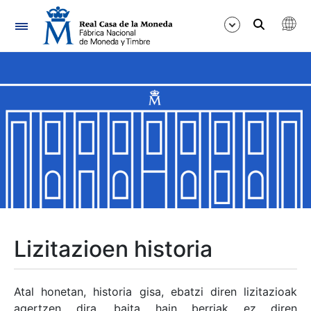
Nabigazioa
Erakutsi/Ezkutatu
Erakutsi/Ezkutatu
Erakutsi/Ezkutatu
Erakutsi/Ezkutatu
Erakutsi/Ezkutatu
Lizitazioen historia
Erakutsi/Ezkutatu
Atal honetan, historia gisa, ebatzi diren lizitazioak
agertzen dira, baita hain berriak ez diren