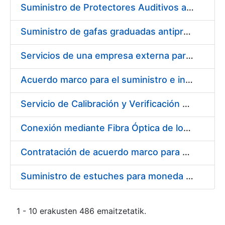
Suministro de Protectores Auditivos a medida para las personas trabajadoras de los Centros de Trabajo de Madrid y Burgos
Suministro de gafas graduadas antiproyecciones para los trabajadores de la FNMT-RCM en los centros de trabajo de Madrid y Burgos
Servicios de una empresa externa para el asesoramiento y resolución de los recursos de alzada que se presentan relacionados con procesos de selección para la FNMT-RCM
Acuerdo marco para el suministro e instalación de persianas, estores y otros complementos
Servicio de Calibración y Verificación Externa de los Equipos de Medición del Servicio de Prevención de la FNMT-RCM
Conexión mediante Fibra Óptica de los Centros de Proceso de Datos (CPDs) de las sedes de la FNMT-RCM de Burgos y Madrid
Contratación de acuerdo marco para el Suministro de Material de Electricidad para la Fábrica Nacional de Moneda y Timbre-Real Casa de la Moneda en su centro de trabajo de Burgos
Suministro de estuches para moneda de 30 €
1 - 10 erakusten 486 emaitzetatik.