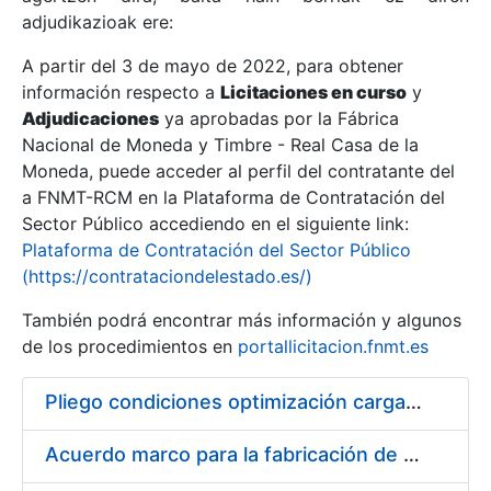
adjudikazioak ere:
A partir del 3 de mayo de 2022, para obtener
Erakutsi/Ezkutatu
información respecto a
Licitaciones en curso
y
Erakutsi/Ezkutatu
Adjudicaciones
ya aprobadas por la Fábrica
Nacional de Moneda y Timbre - Real Casa de la
Erakutsi/Ezkutatu
Moneda, puede acceder al perfil del contratante del
a FNMT-RCM en la Plataforma de Contratación del
Sector Público accediendo en el siguiente link:
Plataforma de Contratación del Sector Público
(https://contrataciondelestado.es/)
También podrá encontrar más información y algunos
de los procedimientos en
portallicitacion.fnmt.es
Pliego condiciones optimización cargas compras firmado
Erakutsi/Ezkutatu
Acuerdo marco para la fabricación de piezas