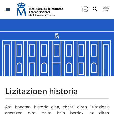
Nabigazioa
Erakutsi/Ezkutatu
Erakutsi/Ezkutatu
Erakutsi/Ezkutatu
Erakutsi/Ezkutatu
Erakutsi/Ezkutatu
Lizitazioen historia
Erakutsi/Ezkutatu
Atal honetan, historia gisa, ebatzi diren lizitazioak
agertzen dira, baita hain berriak ez diren