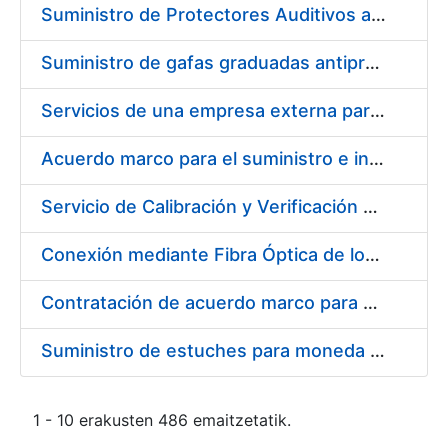
Suministro de Protectores Auditivos a medida para las personas trabajadoras de los Centros de Trabajo de Madrid y Burgos
Suministro de gafas graduadas antiproyecciones para los trabajadores de la FNMT-RCM en los centros de trabajo de Madrid y Burgos
Servicios de una empresa externa para el asesoramiento y resolución de los recursos de alzada que se presentan relacionados con procesos de selección para la FNMT-RCM
Acuerdo marco para el suministro e instalación de persianas, estores y otros complementos
Servicio de Calibración y Verificación Externa de los Equipos de Medición del Servicio de Prevención de la FNMT-RCM
Conexión mediante Fibra Óptica de los Centros de Proceso de Datos (CPDs) de las sedes de la FNMT-RCM de Burgos y Madrid
Contratación de acuerdo marco para el Suministro de Material de Electricidad para la Fábrica Nacional de Moneda y Timbre-Real Casa de la Moneda en su centro de trabajo de Burgos
Suministro de estuches para moneda de 30 €
1 - 10 erakusten 486 emaitzetatik.