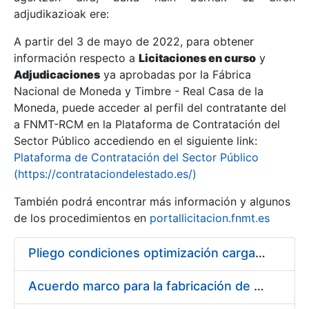
adjudikazioak ere:
A partir del 3 de mayo de 2022, para obtener
Erakutsi/Ezkutatu
información respecto a
Licitaciones en curso
y
Erakutsi/Ezkutatu
Adjudicaciones
ya aprobadas por la Fábrica
Nacional de Moneda y Timbre - Real Casa de la
Erakutsi/Ezkutatu
Moneda, puede acceder al perfil del contratante del
a FNMT-RCM en la Plataforma de Contratación del
Sector Público accediendo en el siguiente link:
Plataforma de Contratación del Sector Público
(https://contrataciondelestado.es/)
También podrá encontrar más información y algunos
de los procedimientos en
portallicitacion.fnmt.es
Pliego condiciones optimización cargas compras firmado
Erakutsi/Ezkutatu
Acuerdo marco para la fabricación de piezas