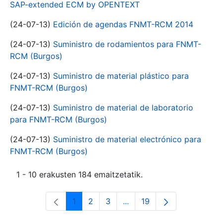
SAP-extended ECM by OPENTEXT
(24-07-13)
Edición de agendas FNMT-RCM 2014
(24-07-13)
Suministro de rodamientos para FNMT-
RCM (Burgos)
(24-07-13)
Suministro de material plástico para
FNMT-RCM (Burgos)
(24-07-13)
Suministro de material de laboratorio
para FNMT-RCM (Burgos)
(24-07-13)
Suministro de material electrónico para
FNMT-RCM (Burgos)
1 - 10 erakusten 184 emaitzetatik.
1
2
3
...
19
Orrialdea
Orrialdea
Orrialdea
Intermediate Pages Use T
Orrialdea