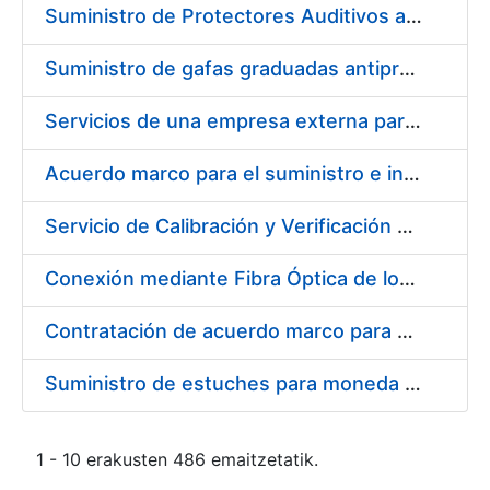
Suministro de Protectores Auditivos a medida para las personas trabajadoras de los Centros de Trabajo de Madrid y Burgos
Suministro de gafas graduadas antiproyecciones para los trabajadores de la FNMT-RCM en los centros de trabajo de Madrid y Burgos
Servicios de una empresa externa para el asesoramiento y resolución de los recursos de alzada que se presentan relacionados con procesos de selección para la FNMT-RCM
Acuerdo marco para el suministro e instalación de persianas, estores y otros complementos
Servicio de Calibración y Verificación Externa de los Equipos de Medición del Servicio de Prevención de la FNMT-RCM
Conexión mediante Fibra Óptica de los Centros de Proceso de Datos (CPDs) de las sedes de la FNMT-RCM de Burgos y Madrid
Contratación de acuerdo marco para el Suministro de Material de Electricidad para la Fábrica Nacional de Moneda y Timbre-Real Casa de la Moneda en su centro de trabajo de Burgos
Suministro de estuches para moneda de 30 €
1 - 10 erakusten 486 emaitzetatik.