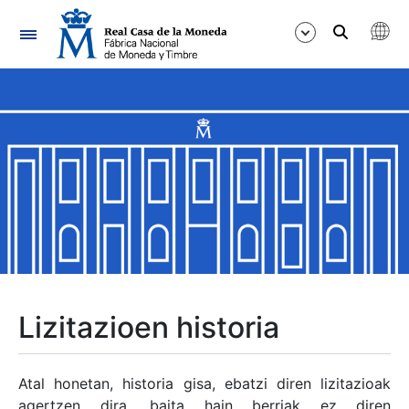
Nabigazioa
Erakutsi/Ezkutatu
Erakutsi/Ezkutatu
Erakutsi/Ezkutatu
Erakutsi/Ezkutatu
Erakutsi/Ezkutatu
Lizitazioen historia
Erakutsi/Ezkutatu
Atal honetan, historia gisa, ebatzi diren lizitazioak
agertzen dira, baita hain berriak ez diren