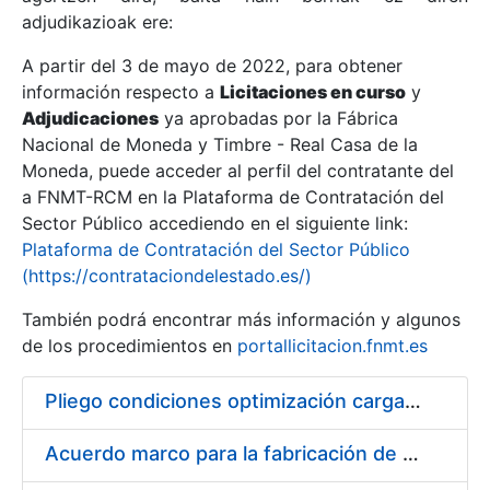
adjudikazioak ere:
A partir del 3 de mayo de 2022, para obtener
Erakutsi/Ezkutatu
información respecto a
Licitaciones en curso
y
Erakutsi/Ezkutatu
Adjudicaciones
ya aprobadas por la Fábrica
Nacional de Moneda y Timbre - Real Casa de la
Erakutsi/Ezkutatu
Moneda, puede acceder al perfil del contratante del
a FNMT-RCM en la Plataforma de Contratación del
Sector Público accediendo en el siguiente link:
Plataforma de Contratación del Sector Público
(https://contrataciondelestado.es/)
También podrá encontrar más información y algunos
de los procedimientos en
portallicitacion.fnmt.es
Pliego condiciones optimización cargas compras firmado
Erakutsi/Ezkutatu
Acuerdo marco para la fabricación de piezas