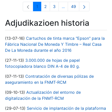
1
2
3
...
49
Orrialdea
Orrialdea
Orrialdea
Intermediate Pages Use T
Orrialdea
Adjudikazioen historia
(13-07-16)
Cartuchos de tinta marca "Epson" para la
Fábrica Nacional De Moneda Y Timbre – Real Casa
De La Moneda durante el año 2016
(27-11-13)
3.000.000 de hojas de papel
fotocopiadora blanco DIN A-4 de 80 g.
(07-11-13)
Contratación de diversas pólizas de
aseguramiento en la FNMT-RCM
(09-10-13)
Actualización del entorno de
digitalización de la FNMT-RCM
(29-07-13)
Servicio de implantación de la plataforma