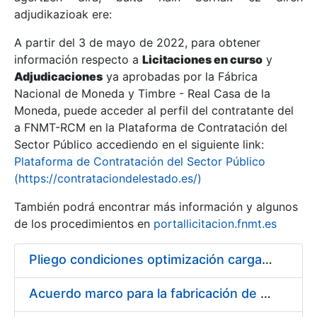
adjudikazioak ere:
A partir del 3 de mayo de 2022, para obtener
Erakutsi/Ezkutatu
información respecto a
Licitaciones en curso
y
Erakutsi/Ezkutatu
Adjudicaciones
ya aprobadas por la Fábrica
Nacional de Moneda y Timbre - Real Casa de la
Erakutsi/Ezkutatu
Moneda, puede acceder al perfil del contratante del
a FNMT-RCM en la Plataforma de Contratación del
Sector Público accediendo en el siguiente link:
Plataforma de Contratación del Sector Público
(https://contrataciondelestado.es/)
También podrá encontrar más información y algunos
de los procedimientos en
portallicitacion.fnmt.es
Pliego condiciones optimización cargas compras firmado
Erakutsi/Ezkutatu
Acuerdo marco para la fabricación de piezas