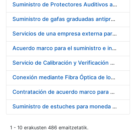
Suministro de Protectores Auditivos a medida para las personas trabajadoras de los Centros de Trabajo de Madrid y Burgos
Suministro de gafas graduadas antiproyecciones para los trabajadores de la FNMT-RCM en los centros de trabajo de Madrid y Burgos
Servicios de una empresa externa para el asesoramiento y resolución de los recursos de alzada que se presentan relacionados con procesos de selección para la FNMT-RCM
Acuerdo marco para el suministro e instalación de persianas, estores y otros complementos
Servicio de Calibración y Verificación Externa de los Equipos de Medición del Servicio de Prevención de la FNMT-RCM
Conexión mediante Fibra Óptica de los Centros de Proceso de Datos (CPDs) de las sedes de la FNMT-RCM de Burgos y Madrid
Contratación de acuerdo marco para el Suministro de Material de Electricidad para la Fábrica Nacional de Moneda y Timbre-Real Casa de la Moneda en su centro de trabajo de Burgos
Suministro de estuches para moneda de 30 €
1 - 10 erakusten 486 emaitzetatik.