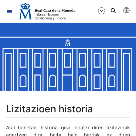
Nabigazioa
Erakutsi/Ezkutatu
Erakutsi/Ezkutatu
Erakutsi/Ezkutatu
Erakutsi/Ezkutatu
Erakutsi/Ezkutatu
Lizitazioen historia
Erakutsi/Ezkutatu
Atal honetan, historia gisa, ebatzi diren lizitazioak
agertzen dira, baita hain berriak ez diren