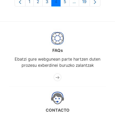
1
2
3
4
5
...
19
Orrialdea
Orrialdea
Orrialdea
Orrialdea
Orrialdea
Intermediate Pages U
Orrialdea
FAQs
Ebatzi gure webgunean parte hartzen duten
prozesu exberdinei buruzko zalantzak
CONTACTO