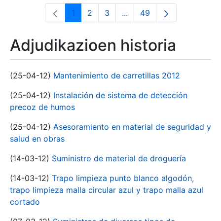
1
2
3
...
49
Orrialdea
Orrialdea
Orrialdea
Intermediate Pages Use T
Orrialdea
Adjudikazioen historia
(25-04-12)
Mantenimiento de carretillas 2012
(25-04-12)
Instalación de sistema de detección
precoz de humos
(25-04-12)
Asesoramiento en material de seguridad y
salud en obras
(14-03-12)
Suministro de material de droguería
(14-03-12)
Trapo limpieza punto blanco algodón,
trapo limpieza malla circular azul y trapo malla azul
cortado