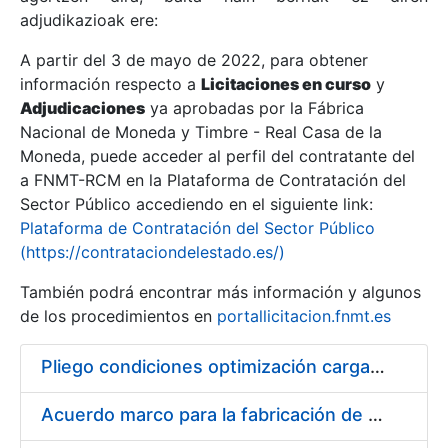
adjudikazioak ere:
A partir del 3 de mayo de 2022, para obtener
Erakutsi/Ezkutatu
información respecto a
Licitaciones en curso
y
Erakutsi/Ezkutatu
Adjudicaciones
ya aprobadas por la Fábrica
Nacional de Moneda y Timbre - Real Casa de la
Erakutsi/Ezkutatu
Moneda, puede acceder al perfil del contratante del
a FNMT-RCM en la Plataforma de Contratación del
Sector Público accediendo en el siguiente link:
Plataforma de Contratación del Sector Público
(https://contrataciondelestado.es/)
También podrá encontrar más información y algunos
de los procedimientos en
portallicitacion.fnmt.es
Pliego condiciones optimización cargas compras firmado
Erakutsi/Ezkutatu
Acuerdo marco para la fabricación de piezas