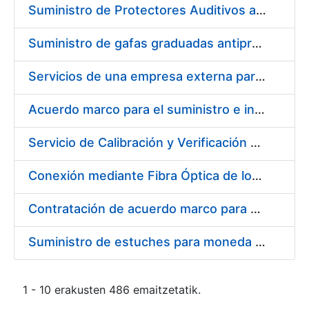
Suministro de Protectores Auditivos a medida para las personas trabajadoras de los Centros de Trabajo de Madrid y Burgos
Suministro de gafas graduadas antiproyecciones para los trabajadores de la FNMT-RCM en los centros de trabajo de Madrid y Burgos
Servicios de una empresa externa para el asesoramiento y resolución de los recursos de alzada que se presentan relacionados con procesos de selección para la FNMT-RCM
Acuerdo marco para el suministro e instalación de persianas, estores y otros complementos
Servicio de Calibración y Verificación Externa de los Equipos de Medición del Servicio de Prevención de la FNMT-RCM
Conexión mediante Fibra Óptica de los Centros de Proceso de Datos (CPDs) de las sedes de la FNMT-RCM de Burgos y Madrid
Contratación de acuerdo marco para el Suministro de Material de Electricidad para la Fábrica Nacional de Moneda y Timbre-Real Casa de la Moneda en su centro de trabajo de Burgos
Suministro de estuches para moneda de 30 €
1 - 10 erakusten 486 emaitzetatik.