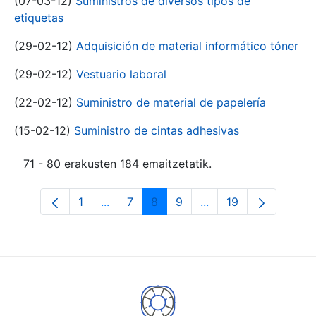
(07-03-12)
Suministros de diversos tipos de
etiquetas
(29-02-12)
Adquisición de material informático tóner
(29-02-12)
Vestuario laboral
(22-02-12)
Suministro de material de papelería
(15-02-12)
Suministro de cintas adhesivas
71 - 80 erakusten 184 emaitzetatik.
1
...
7
8
9
...
19
Orrialdea
Intermediate Pages Use TAB to navigat
Orrialdea
Orrialdea
Orrialdea
Intermediate Pages U
Orrialdea