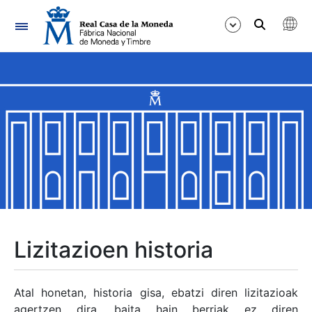
Nabigazioa
Erakutsi/Ezkutatu
Erakutsi/Ezkutatu
Erakutsi/Ezkutatu
Erakutsi/Ezkutatu
Erakutsi/Ezkutatu
Lizitazioen historia
Erakutsi/Ezkutatu
Atal honetan, historia gisa, ebatzi diren lizitazioak
agertzen dira, baita hain berriak ez diren